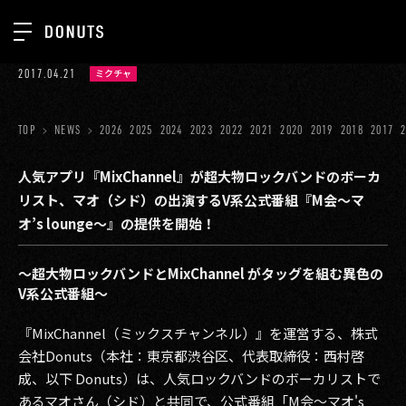
TOP
2017.04.21
ミクチャ
お知らせ
NEWS
ジョブカン
TOP
NEWS
2026
2025
2024
2023
2022
2021
2020
2019
2018
2017
ABOUT
ゲーム
SERVICES
人気アプリ『MixChannel』が超大物ロックバンドのボーカ
リスト、マオ（シド）の出演するV系公式番組『M会～マ
ミクチャ
GROUP
オ’s lounge～』の提供を開始！
医療(CLIUS)
RECRUIT
～超大物ロックバンドとMixChannel がタッグを組む異色の
出版メディア
CONTACT
V系公式番組～
美少女図鑑
『MixChannel（ミックスチャンネル）』を運営する、株式
イベント
会社Donuts（本社：東京都渋⾕区、代表取締役：西村啓
成、以下 Donuts）は、人気ロックバンドのボーカリストで
タテドラ
あるマオさん（シド）と共同で、公式番組「M会～マオ's