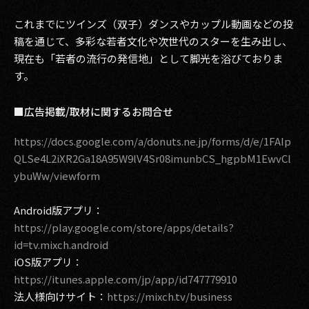
これまでにツインズ（双子）ダンスやカップル動画などの投
稿を通じて、多彩な若者文化や次世代のスターを生み出し、
現在も「若者の流行の発信地」として脚光を浴びておりま
す。
■広告掲載/取材に関するお問合せ
https://docs.google.com/a/donuts.ne.jp/forms/d/e/1FAIp
QLSe4L2iXR2Ga18A95W9lV4Sr08imunbCS_hgpbM1EwvCl
ybuWw/viewform
Android版アプリ：
https://play.google.com/store/apps/details?
id=tv.mixch.android
iOS版アプリ：
https://itunes.apple.com/jp/app/id747779910
法人様向けサイト：
https://mixch.tv/business