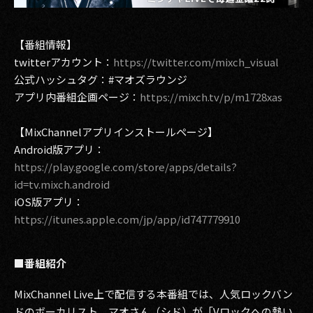
2017
【番組情報】
2016
twitterアカウント：
https://twitter.com/mixch_visual
公式ハッシュタグ：#マオズラウンジ
2015
アプリ内番組企画ページ：
https://mixch.tv/p/m1728xas
2014
【MixChannelアプリインストールページ】
2013
Android版アプリ：
https://play.google.com/store/apps/details?
2012
id=tv.mixch.android
iOS版アプリ：
2011
https://itunes.apple.com/jp/app/id747779910
2010
■番組紹介
2009
MixChannel Live上で配信する本番組では、人気ロックバン
ドのボーカリスト、マオさん（シド）が「Vロックへの熱い