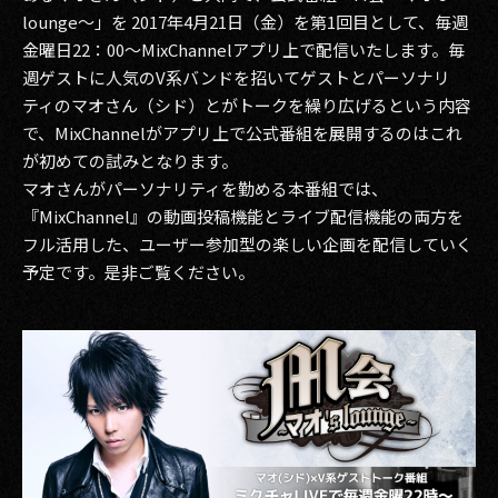
lounge～」を 2017年4月21日（金）を第1回目として、毎週
その他事業
金曜日22：00〜MixChannelアプリ上で配信いたします。毎
PRIVACY POLICY
週ゲストに人気のV系バンドを招いてゲストとパーソナリ
ティのマオさん（シド）とがトークを繰り広げるという内容
2026
で、MixChannelがアプリ上で公式番組を展開するのはこれ
2025
が初めての試みとなります。
マオさんがパーソナリティを勤める本番組では、
2024
『MixChannel』の動画投稿機能とライブ配信機能の両方を
フル活用した、ユーザー参加型の楽しい企画を配信していく
2023
予定です。是非ご覧ください。
2022
2021
2020
2019
2018