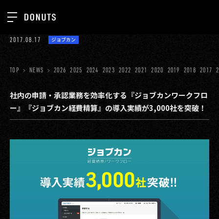
TOP
2017.08.17
ジョブカン
お知らせ
NEWS
ジョブカン
TOP
NEWS
2026
2025
2024
2023
2022
2021
2020
2019
2018
2017
ABOUT
ゲーム
SERVICES
社内の申請・承認業務を効率化する『ジョブカンワークフロ
ー』『ジョブカン経費精算』の導入実績が3,000社を突破！
ミクチャ
GROUP
医療(CLIUS)
RECRUIT
出版メディア
CONTACT
美少女図鑑
イベント
タテドラ