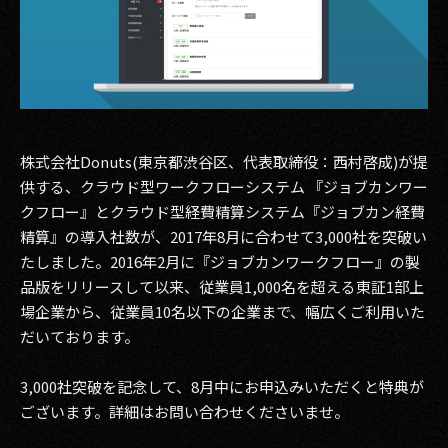
その他事業
PRIVACY POLICY
2026
2025
株式会社Donuts(東京都渋谷区、代表取締役：西村啓成)が提
2024
供する、クラウド型ワークフローシステム 『ジョブカンワー
クフロー』とクラウド型経費精算システム『ジョブカン経費
2023
精算』の導入社数が、2017年8月に合わせて3,000社を突破い
たしました。2016年2月に『ジョブカンワークフロー』の製
2022
品版をリリースして以来、従業員1,000名を超える東証1部上
場企業から、従業員10名以下の企業まで、幅広くご利用いた
2021
だいております。
2020
3,000社突破を記念して、8月中にお申込みいただくと特典が
2019
ございます。詳細はお問い合わせくださいませ。
2018