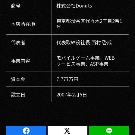
商号
株式会社Donuts
東京都渋谷区代々木2丁目2番1
本店所在地
号
代表者
代表取締役社長 西村 啓成
モバイルゲーム事業、WEB
事業内容
サービス事業、ASP事業
資本金
7,777万円
設立日
2007年2月5日