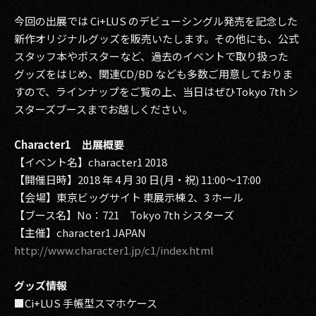
その他事業
今回の出展では Ci+LUS のデビューシングル発売を記念した
PRIVACY POLICY
新作オリジナルグッズを販売いたします。その他にも、公式
スタッフ本やポスターなど、過去のイベントで取り扱った
2026
グッズをはじめ、関連CD/BD なども多数ご用意しておりま
すので、ラインナップをご覧の上、当日はぜひTokyo 7th シ
2025
スターズブースまでお越しください。
2024
Character1 出展概要
2023
【イベント名】character1 2018
【開催日時】2018 年 4 月 30 日(月・祝) 11:00～17:00
2022
【会場】東京ビッグサイト 東展示棟 2、3 ホール
【ブース名】No：721 Tokyo 7th シスターズ
2021
【主催】character1 JAPAN
http://www.character1.jp/c1/index.html
2020
2019
グッズ情報
■Ci+LUS 手帳型スマホケース
2018