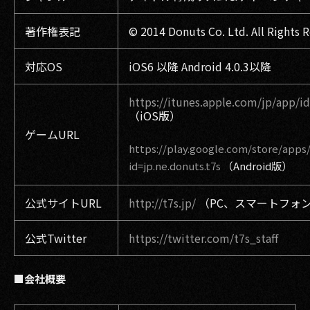
著作権表記
© 2014 Donuts Co. Ltd. All Rights 
対応OS
iOS6 以降 Android 4.0.3以降
https://itunes.apple.com/jp/app/
（iOS版）
ゲームURL
https://play.google.com/store/apps/
id=jp.ne.donuts.t7s
（Android版）
公式サイトURL
http://t7s.jp/
（PC、スマートフォ
公式Twitter
https://twitter.com/t7s_staff
■会社概要