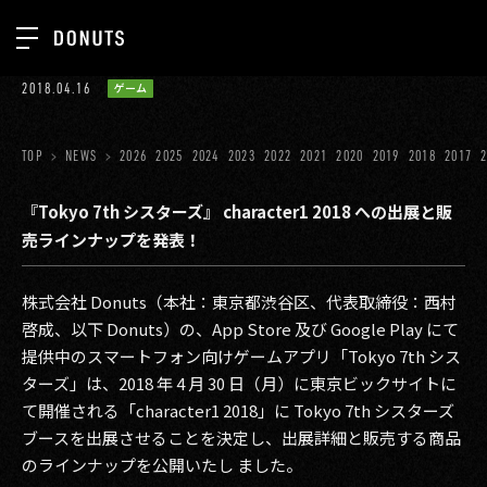
TOP
2018.04.16
ゲーム
お知らせ
NEWS
ジョブカン
TOP
NEWS
2026
2025
2024
2023
2022
2021
2020
2019
2018
2017
ABOUT
ゲーム
SERVICES
『Tokyo 7th シスターズ』 character1 2018 への出展と販
売ラインナップを発表！
ミクチャ
GROUP
医療(CLIUS)
RECRUIT
株式会社 Donuts（本社：東京都渋谷区、代表取締役：西村
啓成、以下 Donuts）の、App Store 及び Google Play にて
出版メディア
CONTACT
提供中のスマートフォン向けゲームアプリ「Tokyo 7th シス
美少女図鑑
ターズ」は、2018 年 4 月 30 日（月）に東京ビックサイトに
て開催される「character1 2018」に Tokyo 7th シスターズ
イベント
ブースを出展させることを決定し、出展詳細と販売する商品
タテドラ
のラインナップを公開いたし ました。