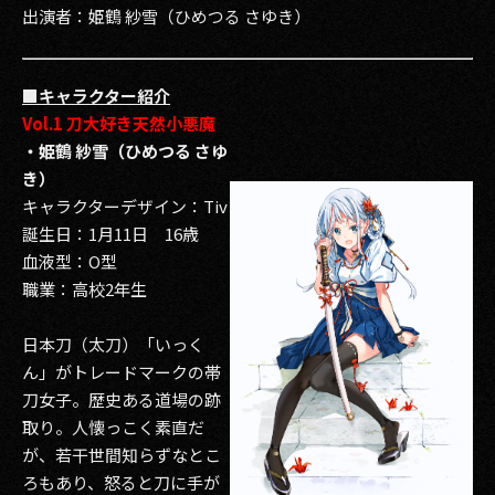
出演者：姫鶴 紗雪（ひめつる さゆき）
2017
2016
■キャラクター紹介
Vol.1 刀大好き天然小悪魔
2015
・姫鶴 紗雪（ひめつる さゆ
き）
2014
キャラクターデザイン：Tiv
2013
誕生日：1月11日 16歳
血液型：O型
2012
職業：高校2年生
2011
日本刀（太刀）「いっく
ん」がトレードマークの帯
2010
刀女子。歴史ある道場の跡
2009
取り。人懐っこく素直だ
が、若干世間知らずなとこ
ろもあり、怒ると刀に手が