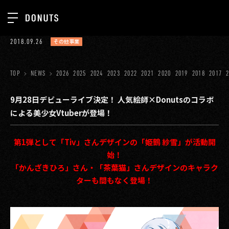
TOP
2018.09.26
その他事業
お知らせ
NEWS
ジョブカン
TOP
NEWS
2026
2025
2024
2023
2022
2021
2020
2019
2018
2017
ABOUT
ゲーム
SERVICES
9月28日デビューライブ決定！ 人気絵師×Donutsのコラボ
による美少女Vtuberが登場！
ミクチャ
GROUP
医療(CLIUS)
RECRUIT
第1弾として「Tiv」さんデザインの「姫鶴 紗雪」が活動開
始！
出版メディア
CONTACT
「かんざきひろ」さん・「茶葉猫」さんデザインのキャラク
美少女図鑑
ターも間もなく登場！
イベント
タテドラ