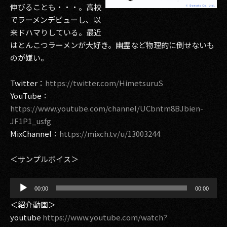
伸びることも・・・。高校
でラーメンデビューし、以
来ドハマりしている。最近
はとんこつラーメンが大好き。幽霊など物理的に倒せないも
のが嫌い。
Twitter：
https://twitter.com/HimetsuruS
YouTube：
https://www.youtube.com/channel/UCbntm8BJbien-
JF1P1_usfg
MixChannel：
https://mixch.tv/u/13003244
＜サンプルボイス＞
音
00:00
00:00
声
プ
＜紹介動画＞
レ
youtube
https://www.youtube.com/watch?
ー