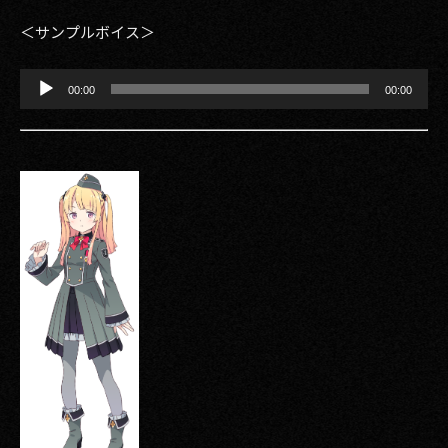
＜サンプルボイス＞
音
00:00
00:00
声
プ
レ
ー
ヤ
ー