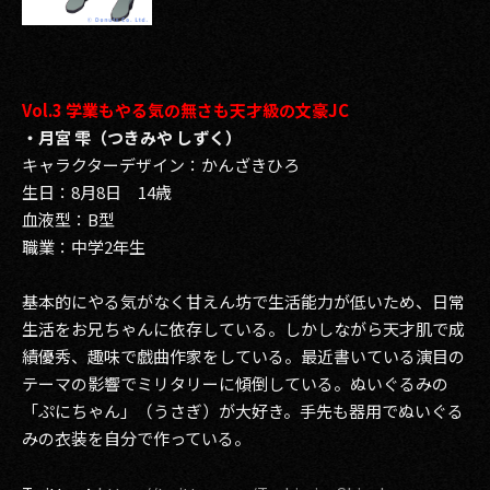
Vol.3 学業もやる気の無さも天才級の文豪JC
・月宮 雫（つきみや しずく）
キャラクターデザイン：かんざきひろ
生日：8月8日 14歳
血液型：B型
職業：中学2年生
基本的にやる気がなく甘えん坊で生活能力が低いため、日常
生活をお兄ちゃんに依存している。しかしながら天才肌で成
績優秀、趣味で戯曲作家をしている。最近書いている演目の
テーマの影響でミリタリーに傾倒している。ぬいぐるみの
「ぷにちゃん」（うさぎ）が大好き。手先も器用でぬいぐる
みの衣装を自分で作っている。