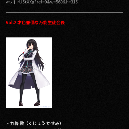
v=xIj_rU5tXXg?rel=0&w=560&h=315
ヤ
ー
Vol.2 才色兼備な万能生徒会長
・九條 霞（くじょう かすみ）