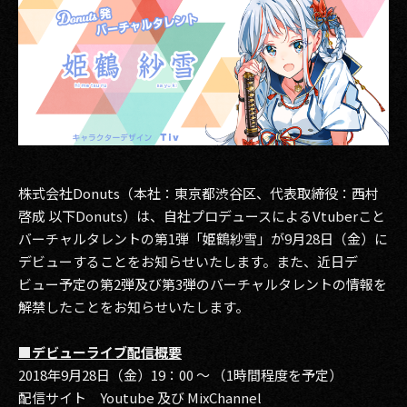
その他事業
PRIVACY POLICY
2026
2025
2024
株式会社Donuts（本社：東京都渋谷区、代表取締役：西村
2023
啓成 以下Donuts）は、自社プロデュースによるVtuberこと
バーチャルタレントの第1弾「姫鶴紗雪」が9月28日（金）に
2022
デビューすることをお知らせいたします。また、近日デ
ビュー予定の第2弾及び第3弾のバーチャルタレントの情報を
2021
解禁したことをお知らせいたします。
2020
■デビューライブ配信概要
2019
2018年9月28日（金）19：00 ～ （1時間程度を予定）
配信サイト Youtube 及び MixChannel
2018