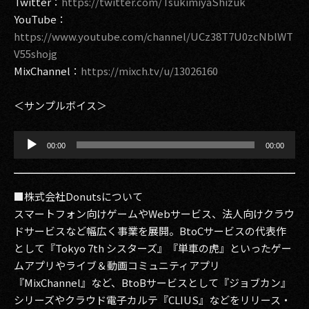
Twitter：
https://twitter.com/TsukimiyaShizuk
YouTube：
https://www.youtube.com/channel/UCz38T7U0zcNblWT
V55shojg
MixChannel：
https://mixch.tv/u/13026160
＜サンプルボイス＞
音
00:00
00:00
声
プ
レ
ー
■株式会社Donutsについて
ヤ
スマートフォン向けゲームやWebサービス、法人向けクラウ
ー
ドサービスなど幅広く事業を展開。BtoCサービスの代表作
として『Tokyo 7th シスターズ』『単車の虎』といったゲー
ムアプリやライブ＆動画コミュニティアプリ
『MixChannel』など、BtoBサービスとして『ジョブカン』
シリーズやクラウド電子カルテ『CLIUS』などをリリース・