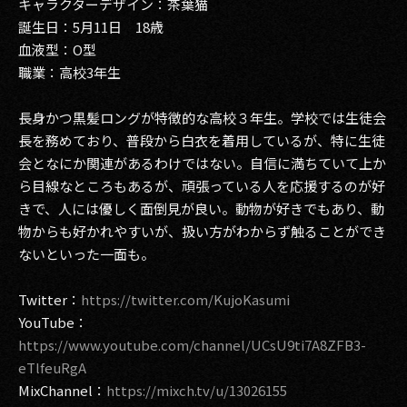
キャラクターデザイン：茶葉猫
誕生日：5月11日 18歳
血液型：O型
職業：高校3年生
長身かつ黒髪ロングが特徴的な高校３年生。学校では生徒会
長を務めており、普段から白衣を着用しているが、特に生徒
会となにか関連があるわけではない。自信に満ちていて上か
ら目線なところもあるが、頑張っている人を応援するのが好
きで、人には優しく面倒見が良い。動物が好きでもあり、動
物からも好かれやすいが、扱い方がわからず触ることができ
ないといった一面も。
Twitter：
https://twitter.com/KujoKasumi
YouTube：
https://www.youtube.com/channel/UCsU9ti7A8ZFB3-
eTlfeuRgA
MixChannel：
https://mixch.tv/u/13026155