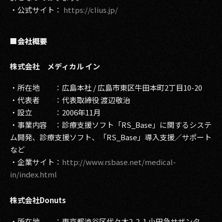
・公式サイト：
https://clius.jp/
■会社概要
株式会社 メディカル イン
・所在地 ：
広島本社 / 広島市東区牛田本町2丁目10-20
・代表者 ：
代表取締役
渡辺敬治
・設立 ：
2006年11月
・事業内容 ：
診療支援ソフト「RS_Base」に関するシステ
ム開発、診療支援ソフト、
「RS_Base」導入支援／サポート
など
・企業サイト：
http://www.rsbase.net/medical-
in/index.html
株式会社Donuts
・所在地 ：東京都渋谷区代々木2-2-1 小田急サザンタ