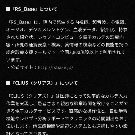
■『RS_Base』について
『RS_Base』は、院内で発生する内視鏡、超音波、心電図、
オージオ、デジカメレントゲン、血液データ、紹介状、持参
された紹介状、レセプトコンピュータ電子カルテの診療内
容・所見の通覧表意・検索、薬情報の検索などの機能を持つ
総合診療支援ツールです。全国2,800施設以上で利用されて
います。
・公式サイト：
http://rsbase.jp/
■『CLIUS（クリアス）』について
『CLIUS（クリアス）』は医師にとって効率的なカルテ入力
作業を実現し、患者さまと親密な診察時間を設けることがで
きる電子カルテサービスです。直感的な操作性と、自動学習
機能やレセプト分析サポートでクリニックの時間創出をお手
伝いします。他医療機関や周辺システムとも連携しやすい設
計となっております。