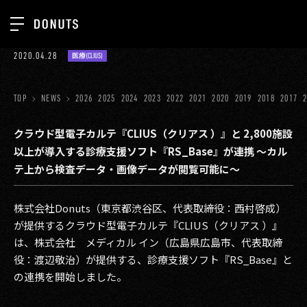
TOP
2020.04.28
医療(CLIUS)
お知らせ
NEWS
ジョブカン
TOP
NEWS
2026
2025
2024
2023
2022
2021
2020
2019
2018
2017
ABOUT
ゲーム
SERVICES
クラウド型電子カルテ『CLIUS（クリアス ）』と 2,800施設
以上が導入する診療支援ソフト『RS_Base』が連携 〜カル
ミクチャ
GROUP
テ上から検査データ・画像データが閲覧可能に〜
医療(CLIUS)
RECRUIT
株式会社Donuts（東京都渋谷区、代表取締役：西村啓成）
出版メディア
CONTACT
が提供するクラウド型電子カルテ『CLIUS（クリアス ）』
美少女図鑑
は、株式会社 メディカル イン（広島県広島市、代表取締
役：渡辺敬治）が提供する、診療支援ソフト『RS_Base』と
イベント
の連携を開始しました。
タテドラ