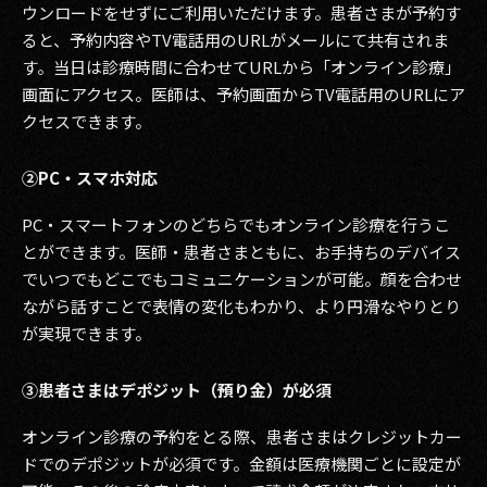
ウンロードをせずにご利用いただけます。患者さまが予約す
ると、予約内容やTV電話用のURLがメールにて共有されま
2017
す。当日は診療時間に合わせてURLから「オンライン診療」
2016
画面にアクセス。医師は、予約画面からTV電話用のURLにア
クセスできます。
2015
②PC・スマホ対応
2014
PC・スマートフォンのどちらでもオンライン診療を行うこ
2013
とができます。医師・患者さまともに、お手持ちのデバイス
2012
でいつでもどこでもコミュニケーションが可能。
顔を合わせ
ながら話すことで表情の変化もわかり、より円滑なやりとり
2011
が実現できます。
2010
③患者さまはデポジット（預り金）が必須
2009
オンライン診療の予約をとる際、患者さまはクレジットカー
ドでのデポジットが必須です。金額は医療機関ごとに設定が