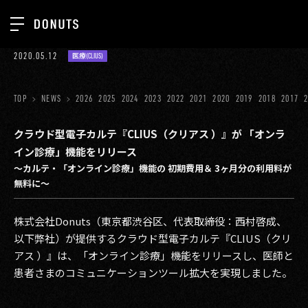
TOP
2020.05.12
医療(CLIUS)
お知らせ
NEWS
ジョブカン
TOP
NEWS
2026
2025
2024
2023
2022
2021
2020
2019
2018
2017
ABOUT
ゲーム
SERVICES
クラウド型電子カルテ『CLIUS（クリアス ）』が 「オンラ
イン診療」機能をリリース
ミクチャ
GROUP
〜カルテ・「オンライン診療」機能の 初期費用＆ 3ヶ月分の利用料が
医療(CLIUS)
無料に〜
RECRUIT
出版メディア
CONTACT
株式会社Donuts（東京都渋谷区、代表取締役：西村啓成、
美少女図鑑
以下弊社）が提供するクラウド型電子カルテ『CLIUS（クリ
アス ）』は、「オンライン診療」機能をリリースし、医師と
イベント
患者さまのコミュニケーションツール拡大を実現しました。
タテドラ