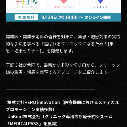
その他事業
PRIVACY POLICY
2026
開業医・開業予定医の皆様を対象に、集患・増患対策の実践
2025
的な手法を学べる『選ばれるクリニックになるための[集
患・増患セミナー] 』を開催します。
2024
2023
下記３社が合同で、最新かつ多彩な切り口から、クリニック
様の集患・増患を実現するアプローチをご紹介します。
2022
2021
━━━━━━━━━━━━━━
━━━━━━━
2020
株式会社HERO innovation（医療機関におけるメディカル
プロモーション実績多数）
2019
UnKnot株式会社
（
クリニック専用の診療予約システム
「MEDICALPASS」を展開
）
2018