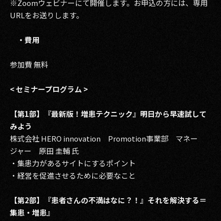
※Zoomウェビナーにて開催します。お申込の方には、専用
URLをお送りします。
・費用
参加費 無料
< セミナープログラム
>
【第1部】『最新版！増患テクニック』明日から早速試して
みよう
株式会社 HERO innovation Promotion事業部 マネー
ジャー 原田 圭輔 氏
・集患力があるサイトにするポイント
・経営を促進させるために必要なこと
【第2部】『患者さんの不満はなに？！』それを解決する＝
集患・増患』