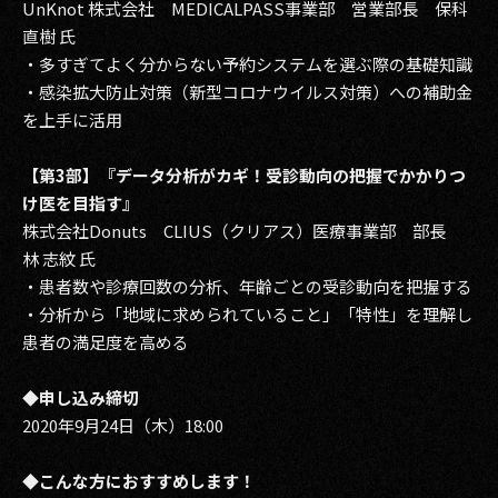
UnKnot 株式会社 MEDICALPASS事業部 営業部長 保科
直樹 氏
・多すぎてよく分からない予約システムを選ぶ際の基礎知識
・感染拡大防止対策（新型コロナウイルス対策）への補助金
を上手に活用
【第3部】『データ分析がカギ！受診動向の把握でかかりつ
け医を目指す』
株式会社Donuts CLIUS（クリアス）医療事業部 部長
林 志紋 氏
・患者数や診療回数の分析、年齢ごとの受診動向を把握する
・分析から「地域に求められていること」「特性」を理解し
患者の満足度を高める
◆申し込み締切
2020年9月24日（木）18:00
◆こんな方におすすめします！