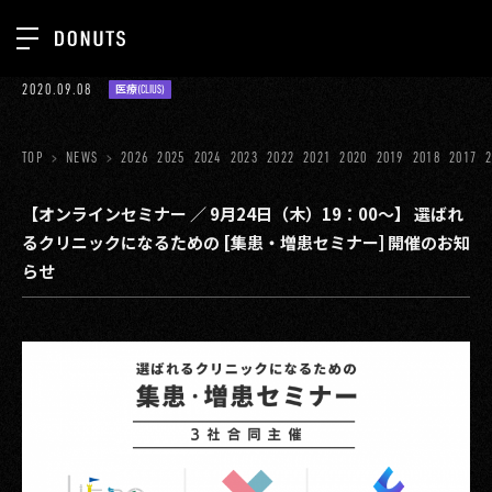
TOP
2020.09.08
医療(CLIUS)
お知らせ
NEWS
ジョブカン
TOP
NEWS
2026
2025
2024
2023
2022
2021
2020
2019
2018
2017
ABOUT
ゲーム
SERVICES
【オンラインセミナー ／ 9月24日（木）19：00～】 選ばれ
るクリニックになるための [集患・増患セミナー] 開催のお知
ミクチャ
GROUP
らせ
医療(CLIUS)
RECRUIT
出版メディア
CONTACT
美少女図鑑
イベント
タテドラ