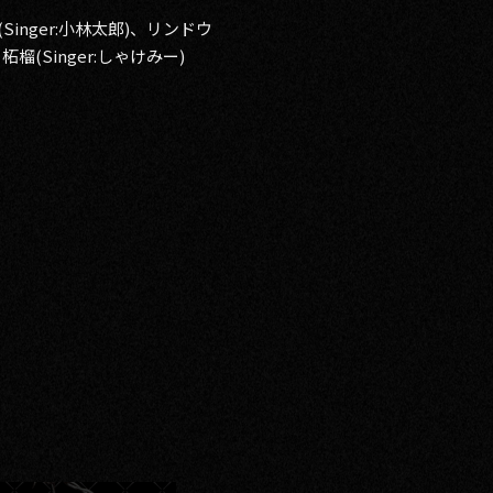
(Singer:小林太郎)、リンドウ
)、柘榴(Singer:しゃけみー)