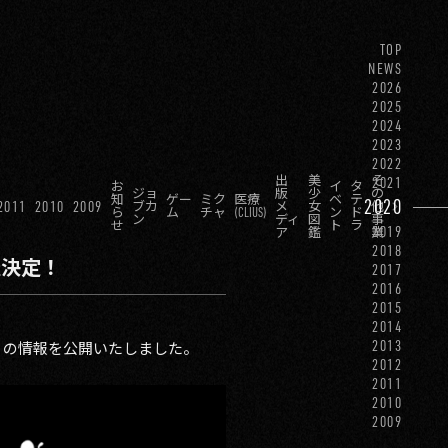
TOP
NEWS
2026
2025
2024
2023
2022
出
美
そ
2021
お
イ
タ
ジョ
版
少
の
知
ゲー
ミク
医療
ベ
テ
2020
2011
2010
2009
ブカ
メ
女
他
ら
ム
チャ
(CLIUS)
ン
ド
ン
ディ
図
事
せ
ト
ラ
2019
ア
鑑
業
2018
開催決定！
2017
2016
2015
2014
2013
IVE』の情報を公開いたしました。
2012
2011
2010
2009