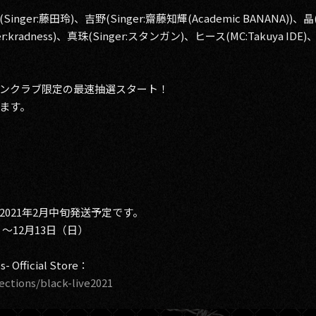
er:藤田玲)、吉野(Singer:齋藤知輝(Academic BANANA))、晶
r:kradness)、真珠(Singer:スタンガン)、ヒース(MC:Takuya IDE
ァンクラブ限定の最速抽選スタート！
ます。
021年2月中旬発送予定です。
）～12月13日（日）
 Official Store：
lections/black-live2021