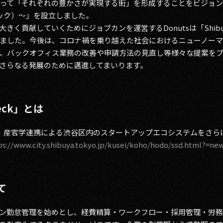
って「それぞれの豊かさが実現する街」を形成することをビジョン
（シブデック）〜」を設立しました。
貢献していくためにジョブカンを運営するDonutsは「Shibuya 
ました。今後は、コロナ禍を乗り越えた社会におけるニューノー
、バックオフィス業務の改善や申請方法の見直し等様々な提案を
さらなる発展のために邁進してまいります。
Deck」とは
Deck」とは、産官学連携による渋谷区内のスタートアップエコシステムを
ps://www.city.shibuya.tokyo.jp/kusei/koho/hodo/ssd.html?=ne
て
ン勤怠管理を始めとし、経費精算・ワークフロー・採用管理・労務管