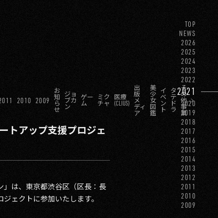
TOP
NEWS
2026
2025
2024
2023
2022
出
美
そ
2021
お
イ
タ
ジョ
版
少
の
知
ゲー
ミク
医療
ベ
テ
2011
2010
2009
ブカ
メ
女
他
2020
ら
ム
チャ
(CLIUS)
ン
ド
ン
ディ
図
事
せ
ト
ラ
2019
ア
鑑
業
2018
～スタートアップ支援プロジェ
2017
2016
2015
2014
2013
2012
カン」は、東京都渋谷区（区長：長
2011
2010
援プロジェクトに参加いたします。
2009