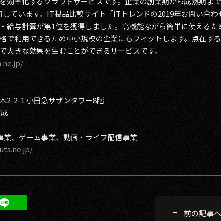
を効率化するクラウドサービスです。企業の創業期から成熟期ま
が利用しています。IT製品比較サイト「ITトレンドの2019年お問い
・給与計算が第1位を獲得しました。高機能ながら簡単に使えるため
格で利用できるため中小規模の企業にもフィットします。点在す
で大きな効果を生むことができるサービスです。
.ne.jp/
-2-1 小田急サザンタワー8階
啓成
療事業、ゲーム事業、動画・ライブ配信事業
ts.ne.jp/
前の記事へ