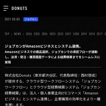
TOP
2021.03.03
ジョブカン
お知らせ
NEWS
ジョブカン
TOP
NEWS
2026
2025
2024
2023
2022
2021
2020
2019
2018
2017
ABOUT
ゲーム
SERVICES
ジョブカンがAmazonビジネスとシステム連携。
Amazonビジネスでの商品選択、ジョブカンでの承認フローが連動
ミクチャ
GROUP
し、決済・発注・購買履歴データによる経費精算までをシームレスに
医療(CLIUS)
実現
RECRUIT
出版メディア
CONTACT
株式会社Donuts（東京都渋谷区、代表取締役：西村啓成）
が提供する、クラウド型ワークフローシステム 「ジョブカン
美少女図鑑
ワークフロー」とクラウド型経費精算システム「ジョブカン
イベント
経費精算」は、法人・個人事業主向けEコマース「Amazon
ビジネス」とシステム連携し、企業購買の効率化をより一層
タテドラ
支援します。