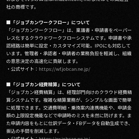
社の商標です。
■「ジョブカンワークフロー」について
「ジョブカンワークフロー」は、稟議書・申請書をペーパー
レス化するクラウドワークフローシステムです。申請書や承
認経路は簡単に設定・カスタマイズ可能。IPOにも対応して
います。管理者・承認者・申請者の業務負担を軽減し、組織
の意思決定の高速化に貢献します。
・公式サイト：
https://wf.jobcan.ne.jp/
■「ジョブカン経費精算」について
「ジョブカン経費精算」は、経理部門向けのクラウド経費精
算システムです。複雑な精算業務が、シンプルな画面で簡単
に処理できます。交通費明細・乗換案内連携機能や、申請金
額の上限設定機能などで申請時のミスを未然に防げます。ま
た申請内容をもとに仕訳データ・FBデータを自動生成でき、
振込の手間を削減します。
・公式サイト：
https://ex.jobcan.ne.jp/