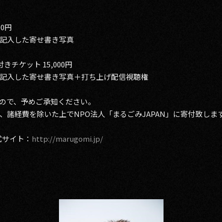
0円
記入した寄せ書き写真
チケット 15,000円
記入した寄せ書き写真＋打ち上げ配信視聴権
ので、予めご承知ください。
、諸経費を除いた上でNPO法人「まるごみJAPAN」に寄付致しま
式サイト：
http://marugomi.jp/