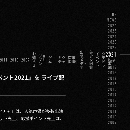
TOP
NEWS
2026
2025
2024
2023
2022
出
美
そ
2021
お
イ
タ
ジョ
版
少
の
知
ゲー
ミク
医療
ベ
テ
2011
2010
2009
ブカ
メ
女
他
2020
ら
ム
チャ
(CLIUS)
ン
ド
ン
ディ
図
事
せ
ト
ラ
2019
ア
鑑
業
2018
ト2021』を ライブ配
2017
2016
2015
2014
2013
2012
ミクチャ」は、人気声優が多数出演
2011
2010
ケット売上、応援ポイント売上は、
2009