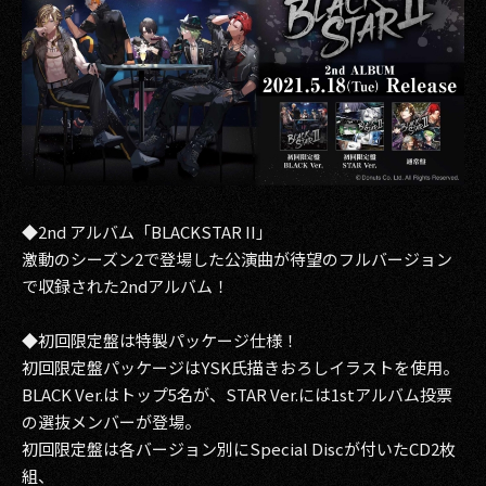
その他事業
PRIVACY POLICY
2026
2025
2024
◆2nd アルバム「BLACKSTAR II」
2023
激動のシーズン2で登場した公演曲が待望のフルバージョン
で収録された2ndアルバム！
2022
2021
◆初回限定盤は特製パッケージ仕様！
初回限定盤パッケージはYSK氏描きおろしイラストを使用。
2020
BLACK Ver.はトップ5名が、STAR Ver.には1stアルバム投票
の選抜メンバーが登場。
2019
初回限定盤は各バージョン別にSpecial Discが付いたCD2枚
組、
2018