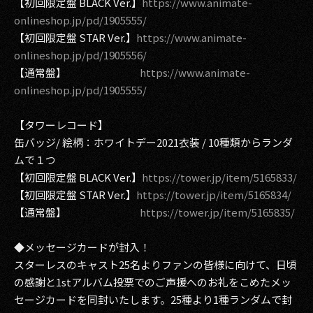
【初回限定盤 BLACK Ver.】
https://www.animate-
onlineshop.jp/pd/1905555/
【初回限定盤 STAR Ver.】
https://www.animate-
onlineshop.jp/pd/1905556/
【通常盤】
https://www.animate-
onlineshop.jp/pd/1905555/
【タワーレコード】
缶バッジ/ 絵柄：ホワイトデー2021衣装 / 10種類からランダ
ムで１つ
【初回限定盤 BLACK Ver.】
https://tower.jp/item/5165833/
【初回限定盤 STAR Ver.】
https://tower.jp/item/5165834/
【通常盤】
https://tower.jp/item/5165835/
◆メッセージカードが封入！
スターレスのキャスト25名よりファンの皆様に向けて、日頃
の感謝と1stアルバム投票でのご声援へのお礼をこめたメッ
セージカードを同封いたします。25種より1種ランダムで封