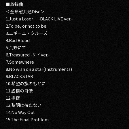
■収録曲
＜全形態共通Disc＞
1.Just a Loser -BLACK LIVE ver.-
2.To be, or not to be
3.エギーユ・クルーズ
4.Bad Blood
5.荒野にて
6.Treasured -ケイver.-
7.Somewhere
8.No wish on a star(Instruments)
9.BLACKSTAR
10.希望の旗のもとに
11.虚構の肖像
12.極夜
13.黎明は待たない
14.No Way Out
15.The Final Problem