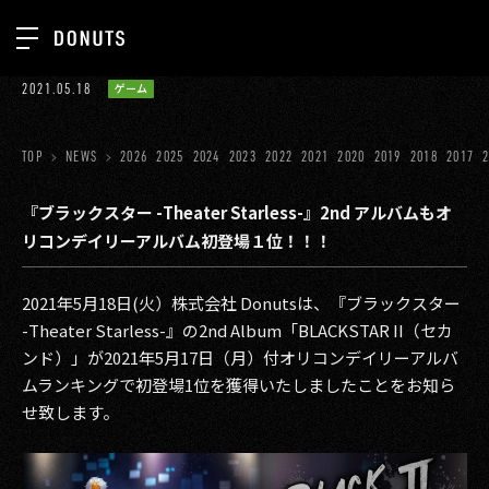
TOP
2021.05.18
ゲーム
お知らせ
NEWS
ジョブカン
TOP
NEWS
2026
2025
2024
2023
2022
2021
2020
2019
2018
2017
ABOUT
ゲーム
SERVICES
『ブラックスター -Theater Starless-』2nd アルバムもオ
リコンデイリーアルバム初登場１位！！！
ミクチャ
GROUP
医療(CLIUS)
RECRUIT
2021年5月18日(火）株式会社 Donutsは、『ブラックスター
-Theater Starless-』の2nd Album「BLACKSTAR II（セカ
出版メディア
CONTACT
ンド）」が2021年5月17日（月）付オリコンデイリーアルバ
美少女図鑑
ムランキングで初登場1位を獲得いたしましたことをお知ら
せ致します。
イベント
タテドラ