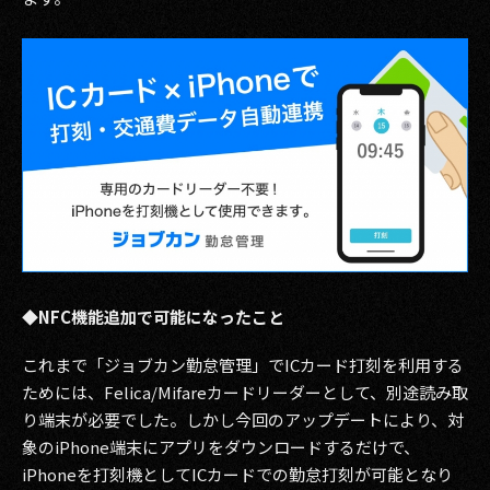
その他事業
PRIVACY POLICY
2026
2025
2024
2023
2022
◆NFC機能追加で可能になったこと
2021
これまで「ジョブカン勤怠管理」でICカード打刻を利用する
2020
ためには、Felica/Mifareカードリーダーとして、別途読み取
り端末が必要でした。しかし今回のアップデートにより、対
2019
象のiPhone端末にアプリをダウンロードするだけで、
iPhoneを打刻機としてICカードでの勤怠打刻が可能となり
2018