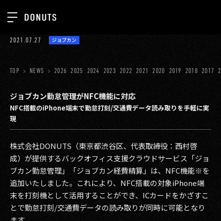
TOP
2021.07.27
ジョブカン
お知らせ
NEWS
ジョブカン
TOP
NEWS
2026
2025
2024
2023
2022
2021
2020
2019
2018
2017
ABOUT
ゲーム
SERVICES
ジョブカン勤怠管理がNFC機能に対応
NFC搭載のiPhone端末で勤怠打刻/交通費データ読み取りを手軽に実
ミクチャ
GROUP
現
医療(CLIUS)
RECRUIT
株式会社DONUTS（東京都渋谷区、代表取締役：西村啓
出版メディア
CONTACT
成）が提供するバックオフィス支援クラウドサービス「ジョ
美少女図鑑
ブカン勤怠管理」「ジョブカン経費精算」は、NFC機能※を
追加いたしました。これにより、NFC搭載の対象iPhone端
イベント
末を打刻機として活用することができ、ICカードをかざすこ
とで勤怠打刻/交通費データの読み取りが同時に可能となり
タテドラ
ます。