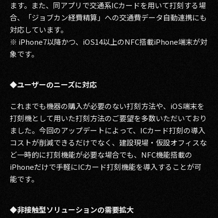
ます。また、同アプリで交通系ICカードを用いて打刻する場
合、「ジョブカン経費精算」への交通費データ自動連携にも
2017
対応しています。
2016
※ iPhone7以降かつ、iOS14以上のNFC搭載iPhone端末が対
象です。
2015
2014
◆ユーザーのニーズに対応
2013
これまでも機器の購入が必要のない打刻方法や、iOS端末を
打刻機として用いた打刻方法のご要望を多数いただいており
2012
ました。今回のアップデートによって、ICカード打刻の導入
コストが削減できるだけでなく、建設現場・仮設オフィスな
2011
ど一時的に打刻機能が必要な場合でも、NFC機能搭載の
2010
iPhoneだけで手軽にICカード打刻機能を導入することが可
能です。
2009
◆非接触型ソリューションの需要拡大