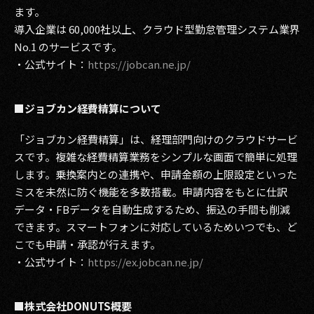
ます。
導⼊企業は 60,000社以上、クラウド型勤怠管理システム業界
No.1 のサービスです。
・公式サイト：
https://jobcan.ne.jp/
■ジョブカン経費精算について
「ジョブカン経費精算」は、経理部門向けのクラウドサービ
スです。複雑な経費精算業務をシンプルな画面で簡単に処理
します。乗換案内との連携や、申請金額の上限設定といった
ミスを未然に防ぐ機能を多数搭載。申請内容をもとに仕訳
データ・FBデータを自動生成するため、振込の手間も削減
できます。スマートフォンに対応しているためいつでも、ど
こでも申請・承認が行えます。
・公式サイト：
https://ex.jobcan.ne.jp/
■株式会社DONUTS概要