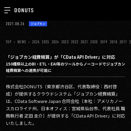
TOP
2021.08.26
ジョブカン
お知らせ
NEWS
ジョブカン
TOP
NEWS
2026
2025
2024
2023
2022
2021
2020
2019
2018
2017
ABOUT
ゲーム
SERVICES
「ジョブカン経費精算」が「CData API Driver」に対応
150種類以上のBI・ETL・EAI等のツールからノーコードでジョブカン
ミクチャ
GROUP
経費精算への連携が可能に
医療(CLIUS)
RECRUIT
株式会社DONUTS（東京都渋谷区、代表取締役：西村啓
出版メディア
CONTACT
成）が提供するクラウドシステム「ジョブカン経費精算」
美少女図鑑
は、CData Software Japan 合同会社（本社：アメリカノー
スカロライナ州、日本オフィス：宮城県仙台市、代表社員 職
イベント
務執行者 疋田 圭介）が提供する「CData API Driver」に対応
いたしました。
タテドラ