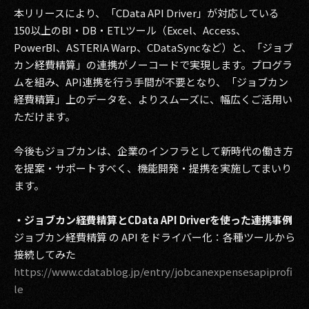
本リリースにより、「CData API Driver」が対応している
2017
150以上のBI・DB・ETLツール（Excel、Access、
PowerBI、ASTERIA Warp、CDataSyncなど）と、「ジョブ
2016
カン経費精算」の連携がノーコードで実現します。プログラ
ムを組み、API連携を行う手間が不要となり、「ジョブカン
2015
経費精算」上のデータを、よりスムーズに、幅広くご活用い
2014
ただけます。
2013
今後もジョブカンは、企業のインフラとして新時代の働き方
を提案・サポートすべく、機能開発・提携を実施してまいり
2012
ます。
2011
・ジョブカン経費精算とCData API Driverを使った連携事例
2010
ジョブカン経費精算 の API をドライバー化：各種ツールから
接続してみた
2009
https://www.cdatablog.jp/entry/jobcanexpensesapiprofi
le