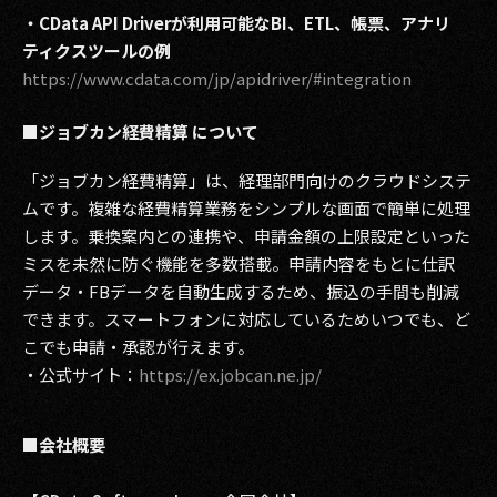
・CData API Driverが利用可能なBI、ETL、帳票、アナリ
ティクスツールの例
https://www.cdata.com/jp/apidriver/#integration
■ジョブカン経費精算 について
「ジョブカン経費精算」は、経理部門向けのクラウドシステ
ムです。複雑な経費精算業務をシンプルな画面で簡単に処理
します。乗換案内との連携や、申請金額の上限設定といった
ミスを未然に防ぐ機能を多数搭載。申請内容をもとに仕訳
データ・FBデータを自動生成するため、振込の手間も削減
できます。スマートフォンに対応しているためいつでも、ど
こでも申請・承認が行えます。
・公式サイト：
https://ex.jobcan.ne.jp/
■会社概要