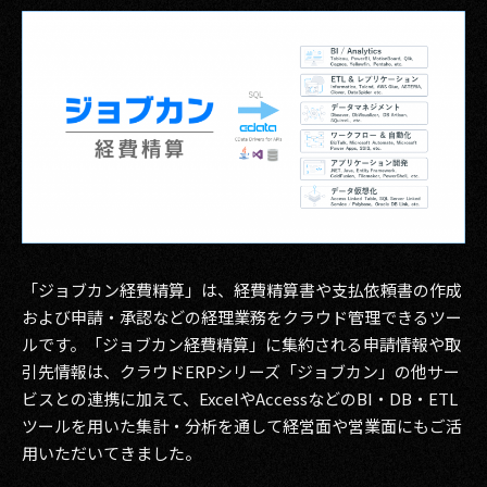
その他事業
PRIVACY POLICY
2026
2025
2024
2023
「ジョブカン経費精算」は、経費精算書や支払依頼書の作成
2022
および申請・承認などの経理業務をクラウド管理できるツー
2021
ルです。「ジョブカン経費精算」に集約される申請情報や取
引先情報は、クラウドERPシリーズ「ジョブカン」の他サー
2020
ビスとの連携に加えて、ExcelやAccessなどのBI・DB・ETL
ツールを用いた集計・分析を通して経営面や営業面にもご活
2019
用いただいてきました。
2018