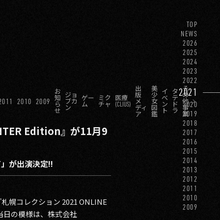
TOP
NEWS
2026
2025
2024
2023
2022
出
美
そ
2021
お
イ
タ
ジョ
版
少
の
知
ゲー
ミク
医療
ベ
テ
2011
2010
2009
ブカ
メ
女
他
2020
ら
ム
チャ
(CLIUS)
ン
ド
ン
ディ
図
事
せ
ト
ラ
2019
ア
鑑
業
2018
R Edition』が11月9
2017
2016
2015
2014
T」が出演決定!!
2013
2012
2011
2010
レクション 2021 ONLINE
2009
た。当日の模様は、株式会社