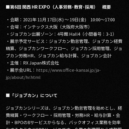
■第6回 関西 HR EXPO（人事労務･教育･採用） 概要
・会期：2021年 11月 17日(水) ～ 19日(金) 10:00～17:00
・会場：インテックス大阪（大阪府大阪市）
・ジョブカン出展ゾーン：4号館 Hall4（小間番号：3-1）
・展示予定サービス：ジョブカン勤怠管理、ジョブカン経費
精算、ジョブカンワークフロー、ジョブカン採用管理、ジョ
ブカン労務HR、ジョブカン給与計算、ジョブカン会計
・主催：RX Japan株式会社
・展示会URL：
https://www.office-kansai.jp/ja-
jp/about/hr.html
■「ジョブカン」について
ジョブカンシリーズは、ジョブカン勤怠管理を始めとし、経
費精算・ワークフロー・採用管理・労務HR・給与計算・会
計・BPOの8サービスからなる、バックオフィス業務を効率