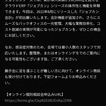
クラウドERP『ジョブカン』シリーズの操作性と機能を体験
2017
できます。今回は、2021年8月にリリースした『ジョブカン
会計』が初出展いたします。会計機能が追加され、さらにス
2016
ムーズなバックオフィスの一元管理、大幅な業務効率化、コ
2015
スト削減の実現が可能になったジョブカンを、ぜひこの機会
にお試しください。
2014
なお、感染症対策のため、会場では最小人数のスタッフで対
2013
応いたします。整理券、またはオンラインデモでのご案内に
なる可能性もございます旨、ご了承ください。
2012
2011
展示会に足を運ぶことが難しい方に向けて、オンライン商談
も受け付けております。下記フォームよりお申込みくださ
2010
い。
2009
【オンライン個別相談会申込みURL】
https://forms.gle/Ckp61Et6UEnKp21N6