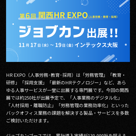
その他事業
PRIVACY POLICY
2026
2025
2024
2023
HR EXPO（人事労務･教育･採用）は「労務管理」「教育・
2022
研修」「採用支援」「最新のHRテクノロジー」など、あら
ゆる人事サービスが一堂に出展する専門展です。今回の関西
2021
展では約250社が出展予定で、「人事業務のデジタル化」
「人材採用・離職防止」「労務管理の業務効率化」といった
2020
バックオフィス業務の課題を解決する製品・サービスを多数
ご検討いただけます。
2019
2018
ジョブカンブースでは、累計導入実績が130,000社を超える