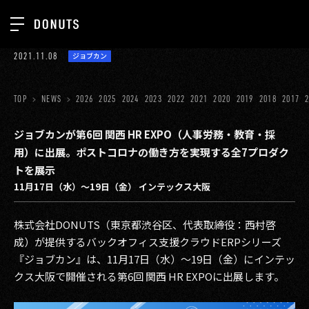
TOP
2021.11.08
ジョブカン
お知らせ
NEWS
ジョブカン
TOP
NEWS
2026
2025
2024
2023
2022
2021
2020
2019
2018
2017
ABOUT
ゲーム
SERVICES
ジョブカンが第6回 関西 HR EXPO（人事労務・教育・採
用）に出展。ポストコロナの働き方を実現する全7プロダク
ミクチャ
GROUP
トを展示
医療(CLIUS)
11月17日（水）～19日（金） インテックス大阪
RECRUIT
出版メディア
CONTACT
株式会社DONUTS（東京都渋谷区、代表取締役：西村啓
美少女図鑑
成）が提供するバックオフィス支援クラウドERPシリーズ
『ジョブカン』は、11月17日（水）～19日（金）にインテッ
イベント
クス大阪で開催される第6回 関西 HR EXPOに出展します。
タテドラ