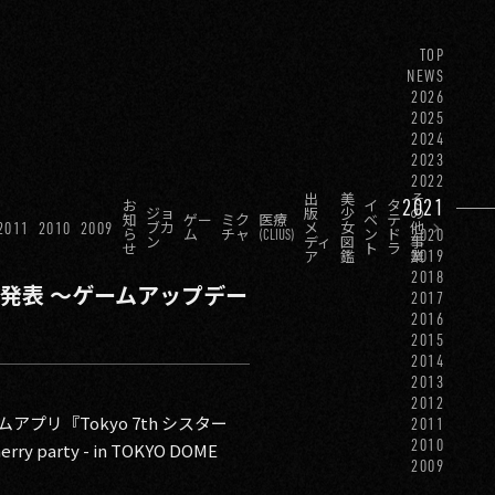
TOP
NEWS
2026
2025
2024
2023
2022
出
美
そ
2021
お
イ
タ
ジョ
版
少
の
知
ゲー
ミク
医療
ベ
テ
2011
2010
2009
ブカ
メ
女
他
2020
ら
ム
チャ
(CLIUS)
ン
ド
ン
ディ
図
事
せ
ト
ラ
2019
ア
鑑
業
2018
幕を発表 〜ゲームアップデー
2017
2016
2015
2014
2013
2012
リ『Tokyo 7th シスター
2011
2010
 party - in TOKYO DOME
2009