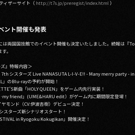
新章ティザーサイト（
http://t7s.jp/preregist/index.html
）
イベント開催も発表
には両国国技館でのイベント開催も決定いたしました。続報は『Toky
ます。
スターズ』特報内容＞
 シスターズ Live NANASUTA L-I-V-E!! - Many merry party - in
L」のBlu-rayの予約が開始！
QUETTE'S新曲「HOLY QUEEN」をゲーム内先行実装！
my friend」(UME&HARU edit）がゲーム内に期間限定登場！
ダ・ダイヤモンド（CV:伊波杏樹）デビュー決定！
ナスタシスターズ新シナリオスタート！
ESTIVAL in Ryogoku Kokugikan」開催決定！