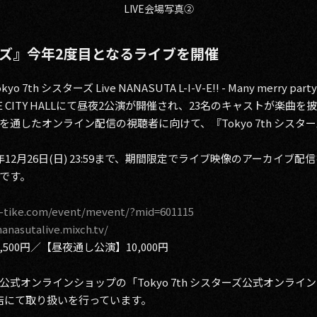
LIVE​会場写真②
スターズ』今年2度目となるライブを開催
スターズ Live NANASUTA L-I-V-E!! - Many merry party - 
DOME CITY HALLにて昼夜2公演が開催され、23名のキャストが
通したオンライン配信の視聴者に向けて、『Tokyo 7th シス
 ～ 2021年12月26日(日) 23:59まで、期間限定でライブ映像のアー
です。
/l-tike.com/event/mevent/?mid=601115
nanasutalive.mixch.tv/
,500円／【昼夜通し公演】10,000円
式オンラインショップの「Tokyo 7th シスターズ公式オンライ
ズ本店にて取り扱いを行っています。