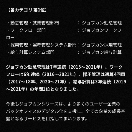
【各カテゴリ 第1位】
2017
・勤怠管理・就業管理部門 ： ジョブカン勤怠管理
2016
・ワークフロー部門 ： ジョブカンワークフ
2015
ロー
・採用管理・選考管理システム部門： ジョブカン採用管理
2014
・給与計算システム部門 ： ジョブカン給与計算
2013
ジョブカン勤怠管理は7年連続（2015～2021年）、ワーク
フローは6年連続（2016～2021年）、採用管理は通算4回目
2012
（2017～18年、2020～21年）、給与計算は3年連続（2019
2011
～2021年）の年間1位となりました。
2010
今後もジョブカンシリーズは、より多くのユーザー企業の
バックオフィスのデジタル化を支援し、全ての企業の成長基
2009
盤となるサービスを目指してまいります。