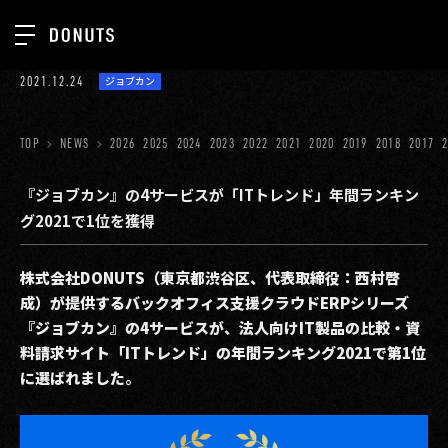
TOP
2021.12.24
ジョブカン
お知らせ
NEWS
ジョブカン
TOP
NEWS
2026
2025
2024
2023
2022
2021
2020
2019
2018
2017
ABOUT
ゲーム
SERVICES
『ジョブカン』の4サービスが「ITトレンド」年間ランキン
グ2021で1位を獲得
ミクチャ
GROUP
医療(CLIUS)
RECRUIT
株式会社DONUTS（東京都渋谷区、代表取締役：西村啓
成）が提供するバックオフィス支援クラウドERPシリーズ
出版メディア
CONTACT
『ジョブカン』の4サービスが、法人向けIT製品の比較・資
美少女図鑑
料請求サイト「ITトレンド」の年間ランキング2021で第1位
に選ばれました。
イベント
タテドラ