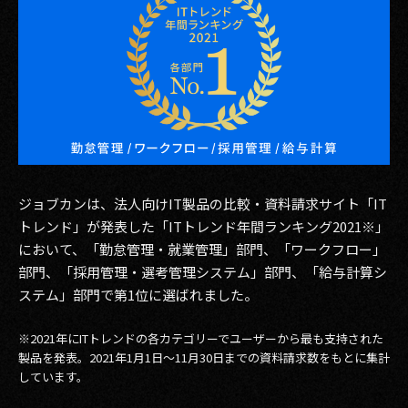
その他事業
PRIVACY POLICY
2026
2025
2024
ジョブカンは、法人向けIT製品の比較・資料請求サイト「IT
2023
トレンド」が発表した「ITトレンド年間ランキング2021※」
2022
において、「勤怠管理・就業管理」部門、「ワークフロー」
部門、「採用管理・選考管理システム」部門、「給与計算シ
2021
ステム」部門で第1位に選ばれました。
2020
※2021年にITトレンドの各カテゴリーでユーザーから最も支持された
製品を発表。2021年1月1日～11月30日までの資料請求数をもとに集計
2019
しています。
2018