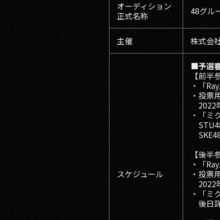
オーディション
48グル
正式名称
主催
株式会社
■予選
【前半参
・「Ra
・投票
2022
・「ミ
STU4
SKE4
【後半
・「Ra
スケジュール
・投票
2022
・「ミ
後日詳