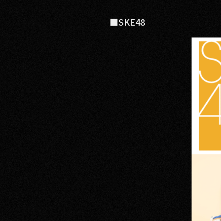
■SKE48