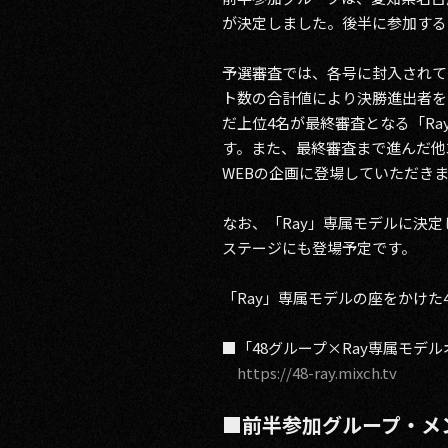
が決定しました。後半に参加する
予選審査では、各号に封入されて
ト数の合計値により決勝進出者を
だ上位4名が最終審査となる「R
す。また、最終審査まで進んだ他3名
WEBの企画に登場していただき
なお、「Ray」専属モデルに決定した
ステージにも登場予定です。
「Ray」専属モデルの座をかけ
■「48グループ×Ray専属モデ
https://48-ray.mixch.tv
■前半参加グループ・メ