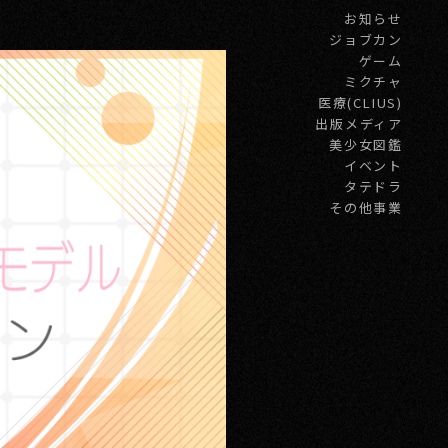
お知らせ
ジョブカン
ゲーム
ミクチャ
医療(CLIUS)
出版メディア
美少女図鑑
イベント
タテドラ
その他事業