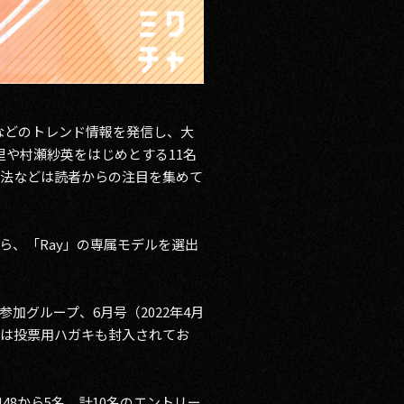
などのトレンド情報を発信し、大
里や村瀬紗英をはじめとする11名
容法などは読者からの注目を集めて
ら、「Ray」の専属モデルを選出
参加グループ、6月号（2022年4月
には投票用ハガキも封入されてお
48から5名、計10名のエントリー