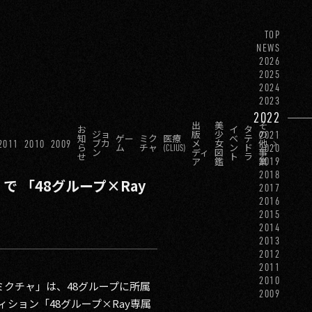
TOP
NEWS
2026
2025
2024
2023
2022
出
美
そ
お
イ
タ
2021
ジョ
版
少
の
知
ゲー
ミク
医療
ベ
テ
2011
2010
2009
ブカ
メ
女
他
2020
ら
ム
チャ
(CLIUS)
ン
ド
ン
ディ
図
事
せ
ト
ラ
2019
ア
鑑
業
2018
 「48グループ×Ray
2017
2016
2015
2014
2013
2012
2011
2010
ミクチャ」は、48グループに所属
2009
ション「48グループ×Ray専属