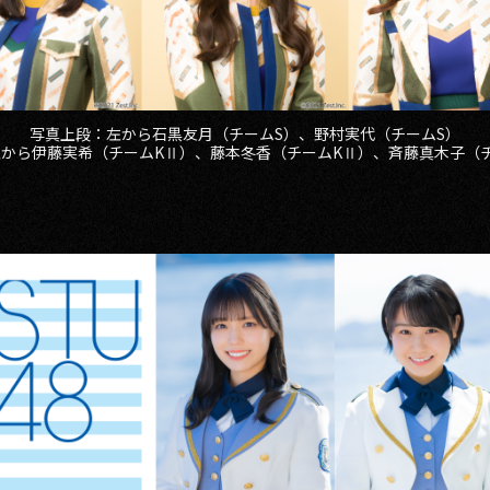
写真上段：左から石黒友月（チームS）、野村実代（チームS）
から伊藤実希（チームKⅡ）、藤本冬香（チームKⅡ）、斉藤真木子（