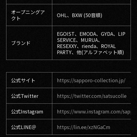
オープニングア
OHL、BXW (50音順)
クト
EGOIST、EMODA、GYDA、LIP
SERVICE、MURUA、
ブランド
RESEXXY、rienda、ROYAL
PARTY、他(アルファベット順)
公式サイト
https://sapporo-collection.jp/
公式Twitter
https://twitter.com/satsucolle
公式Instagram
https://www.instagram.com/sappor
公式LINE＠
https://lin.ee/xzNGaCm