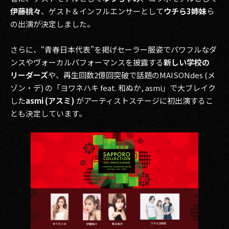
その他事業
伊藤桃々
、ゲスト＆インフルエンサーとして
ウチら3姉妹
ら
の出演が決定しました。
PRIVACY POLICY
さらに、“青春日本代表”を掲げセーラー服姿でパワフルなダ
2026
ンスやヴォーカルパフォーマンスを披露する
新しい学校の
2025
リーダーズ
や、再生回数2億回突破で話題のMAISONdes (メ
ゾン・デ) の「ヨワネハキ feat. 和ぬか, asmi」で大ブレイク
2024
した
asmi (アスミ)
がアーティストステージに初出演するこ
とも決定しています。
2023
2022
2021
2020
2019
2018