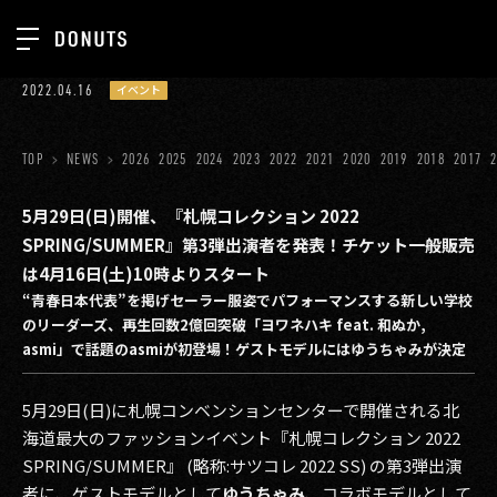
TOP
2022.04.16
イベント
お知らせ
NEWS
ジョブカン
TOP
NEWS
2026
2025
2024
2023
2022
2021
2020
2019
2018
2017
ABOUT
ゲーム
SERVICES
5月29日(日)開催、『札幌コレクション 2022
SPRING/SUMMER』第3弾出演者を発表！チケット一般販売
ミクチャ
GROUP
は4月16日(土)10時よりスタート
医療(CLIUS)
“青春日本代表”を掲げセーラー服姿でパフォーマンスする新しい学校
RECRUIT
のリーダーズ、再生回数2億回突破「ヨワネハキ feat. 和ぬか,
出版メディア
CONTACT
asmi」で話題のasmiが初登場！ゲストモデルにはゆうちゃみが決定
美少女図鑑
5月29日(日)に札幌コンベンションセンターで開催される北
イベント
海道最大のファッションイベント『札幌コレクション 2022
SPRING/SUMMER』 (略称:サツコレ 2022 SS) の第3弾出演
タテドラ
者に、ゲストモデルとして
ゆうちゃみ
、コラボモデルとして