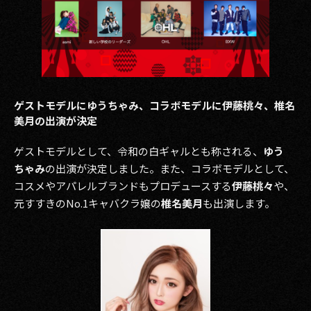
2017
2016
2015
ゲストモデルにゆうちゃみ、コラボモデルに伊藤桃々、椎名
2014
美月の出演が決定
2013
ゲストモデルとして、令和の白ギャルとも称される、
ゆう
ちゃみ
の出演が決定しました。また、コラボモデルとして、
2012
コスメやアパレルブランドもプロデュースする
伊藤桃々
や、
元すすきのNo.1キャバクラ嬢の
椎名美月
も出演します。
2011
2010
2009