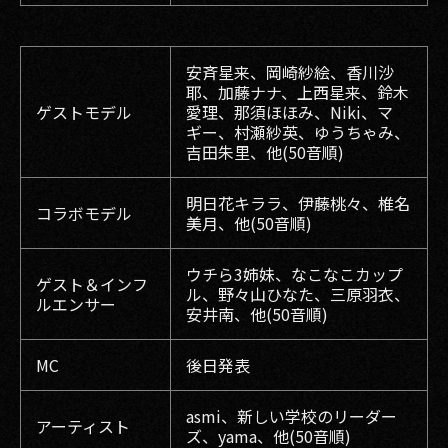
安斉星来、岡崎紗絵、香川沙
耶、加藤ナナ、上西星来、鈴木
ゲストモデル
愛理、那須ほほみ、Niki、マ
ギー、村瀬紗英、ゆうちゃみ、
吉田朱里、他(50音順)
明日花キララ、伊藤桃々、椎名
コラボモデル
美月、他(50音順)
ウチら3姉妹、なこなこカップ
ゲスト＆インフ
ル、野々山ひなた、三原羽衣、
ルエンサー
安井南、他(50音順)
MC
後日発表
asmi、新しい学校のリーダー
アーティスト
ズ、yama、他(50音順)