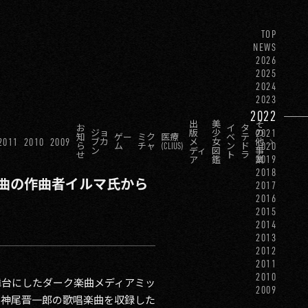
TOP
NEWS
2026
2025
2024
2023
2022
出
美
そ
お
イ
タ
2021
ジョ
版
少
の
知
ゲー
ミク
医療
ベ
テ
2011
2010
2009
ブカ
メ
女
他
2020
ら
ム
チャ
(CLIUS)
ン
ド
ン
ディ
図
事
せ
ト
ラ
2019
ア
鑑
業
2018
表題曲の作曲者イルマ氏から
2017
2016
2015
2014
2013
2012
2011
2010
舞台にしたダーク楽曲メディアミッ
2009
、神尾晋一郎の歌唱楽曲を収録した