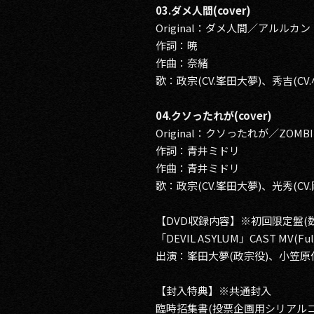
03.ダメ人間(cover)
Original：ダメ人間／アルルカン
作詞：暁
作曲：奈緒
歌：政宗(CV.峯田大夢)、秀吉(CV
04.クソったれが(cover)
Original：クソったれが／ZOMBI
作詞：青井ミドリ
作曲：青井ミドリ
歌：政宗(CV.峯田大夢)、光秀(CV
【DVD収録内容】※初回限定盤(
「DEVIL ASYLUM」CAST MV(Full 
出演：峯田大夢(政宗役)、小笠原仁
【封入特典】※共通封入
臨時招集書(投票企画用シリアルコ