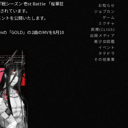
戦シーズン 壱st Battle 「桜華狂
お知らせ
入されています。
ジョブカン
ゲーム
コメントを公開いたします。
ミクチャ
医療(CLIUS)
「GOLD」の2曲のMVを8月10
出版メディア
。
美少女図鑑
イベント
タテドラ
その他事業