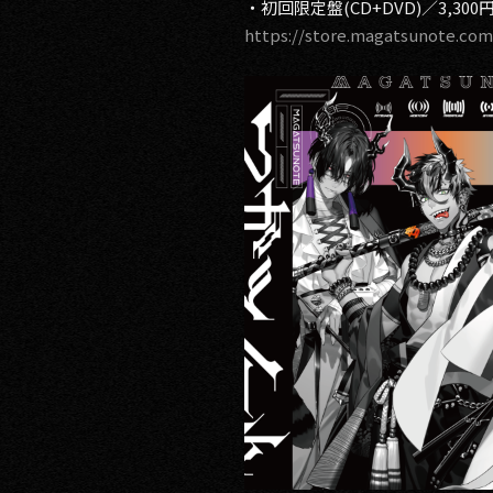
・初回限定盤(CD+DVD)／3,300円
https://store.magatsunote.com