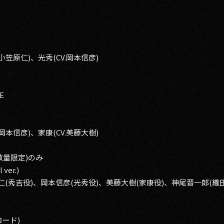
.小笠原仁)、光秀(CV.岡本信彦)
E
.岡本信彦)、家康(CV.美藤大樹)
数量限定)のみ
ver.)
(秀吉役)、岡本信彦(光秀役)、美藤大樹(家康役)、神尾晋一郎(織
ード)