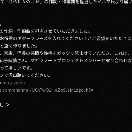
して「DEVIL ASYLUM」の作詞・作編曲を担当したイルマ氏より
。
UM」の作詞・作編曲を担当させていただきました。
お得意のギターフレーズを入れてください！とご要望をいただきま
と重く作りました。
、家康、信長の感情や性格をガッツリ読ませていただき、これは、
祁答院慎さん、マガツノートプロジェクトメンバーと擦り合わせ
ってほしいです。
ージョンで沢山聴いてください。
iruma_azalea
be.com/channel/UCxTwQ1HeZe9Jsjn1zgcJh3A
UM』＞