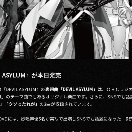
VIL ASYLUM』が本日発売
EVIL ASYLUM』の
表題曲「DEVIL ASYLUM」
は、ＯＢＣラジオ
on:1」のテーマ曲でもあるオリジナル楽曲です。さらに、SNSでも
」「クソったれが」
の3曲が収録されています。
DVDには、歌唱声優5名が実写で出演しSNSでも話題になった
「DE
。