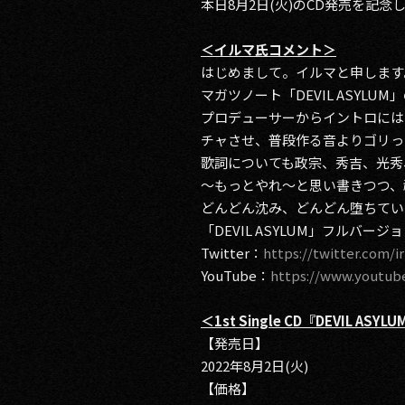
本日8月2日(火)のCD発売を記念
＜イルマ氏コメント＞
はじめまして。イルマと申します
マガツノート「DEVIL ASYL
プロデューサーからイントロには
チャさせ、普段作る音よりゴリっ
歌詞についても政宗、秀吉、光秀
～もっとやれ～と思い書きつつ、
どんどん沈み、どんどん堕ちてい
「DEVIL ASYLUM」フルバ
Twitter：
https://twitter.com/
YouTube：
https://www.youtu
＜1st Single CD『DEVIL ASYL
【発売日】
2022年8月2日(火)
【価格】