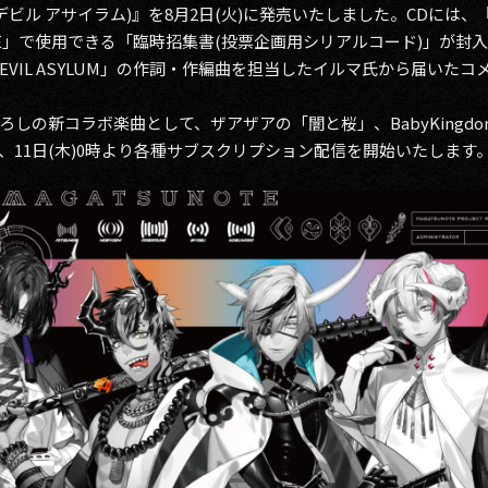
ASYLUM(デビル アサイラム)』を8月2日(火)に発売いたしました。CDには、『
LE」で使用できる「臨時招集書(投票企画用シリアルコード)」が封
EVIL ASYLUM」の作詞・作編曲を担当したイルマ氏から届いた
の新コラボ楽曲として、ザアザアの「闇と桜」、BabyKingdomの
公開し、11日(木)0時より各種サブスクリプション配信を開始いたします