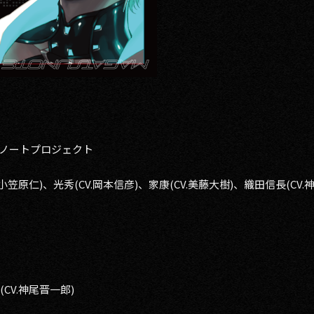
ツノートプロジェクト
.小笠原仁)、光秀(CV.岡本信彦)、家康(CV.美藤大樹)、織田信長(CV.
CV.神尾晋一郎)