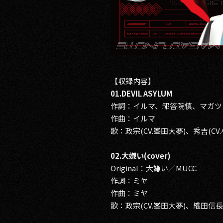
【収録内容】
01.DEVIL ASYLUM
作詞：イルマ、祁答院慎、マガ
作曲：イルマ
歌：政宗(CV.峯田大夢)、秀吉(CV
02.大嫌い(cover)
Original：大嫌い／MUCC
作詞：ミヤ
作曲：ミヤ
歌：政宗(CV.峯田大夢)、織田信長(