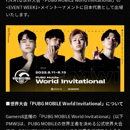
その他事業
<EVENT WEEK1>メイントーナメントに日本代表として出場
PRIVACY POLICY
いたします。
2026
2025
2024
2023
2022
2021
2020
■世界大会「PUBG MOBILE World Invitational」について
2019
Gamers8主催の「PUBG MOBILE World Invitational」(以下
PMWI)は、PUBG MOBILEの世界王者を決める公式世界大会
2018