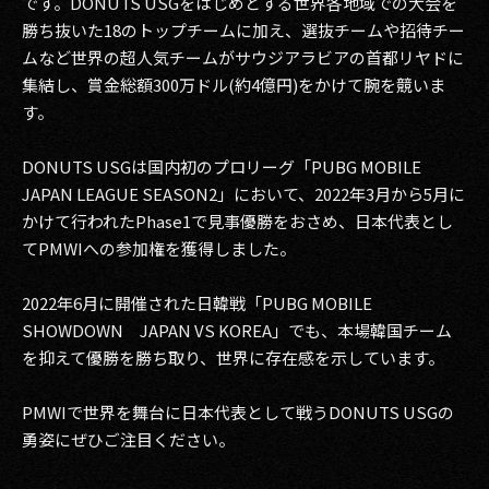
です。DONUTS USGをはじめとする世界各地域での大会を
勝ち抜いた18のトップチームに加え、選抜チームや招待チー
2017
ムなど世界の超人気チームがサウジアラビアの首都リヤドに
集結し、賞金総額300万ドル(約4億円)をかけて腕を競いま
2016
す。
2015
DONUTS USGは国内初のプロリーグ「PUBG MOBILE
2014
JAPAN LEAGUE SEASON2」において、2022年3月から5月に
かけて行われたPhase1で見事優勝をおさめ、日本代表とし
2013
てPMWIへの参加権を獲得しました。
2012
2022年6月に開催された日韓戦「PUBG MOBILE
2011
SHOWDOWN JAPAN VS KOREA」でも、本場韓国チーム
を抑えて優勝を勝ち取り、世界に存在感を示しています。
2010
PMWIで世界を舞台に日本代表として戦うDONUTS USGの
2009
勇姿にぜひご注目ください。