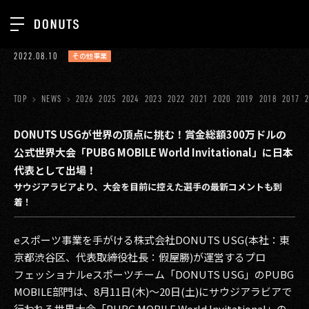
TOP
2022.08.10
その他事業
お知らせ
NEWS
ジョブカン
TOP
NEWS
2026
2025
2024
2023
2022
2021
2020
2019
2018
2017
ABOUT
ゲーム
SERVICES
DONUTS USGが世界の頂点に挑む！賞金総額300万ドルの
公式世界大会「PUBG MOBILE World Invitational」に日本
ミクチャ
GROUP
代表として出場！
医療(CLIUS)
サウジアラビアより、大会を目前に控えた選手の最新コメントも到
RECRUIT
着！
出版メディア
CONTACT
美少女図鑑
eスポーツ事業を手がける株式会社DONUTS USG(本社：東
京都渋谷区、代表取締役社長：假屋勝)が運営するプロ
イベント
フェッショナルeスポーツチーム「DONUTS USG」のPUBG
MOBILE部門は、8月11日(木)〜20日(土)にサウジアラビアで
タテドラ
行われる世界大会「PUBG MOBILE World Invitational」の