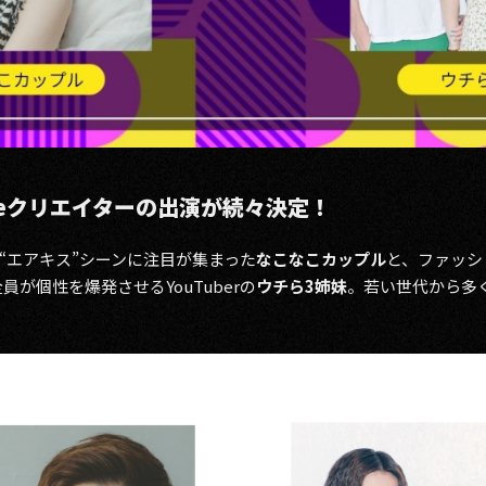
ubeクリエイターの出演が続々決定！
“エアキス”シーンに注目が集まった
なこなこカップル
と、ファッシ
員が個性を爆発させ​るYouTuberの
ウチら3姉妹
。若い世代から多