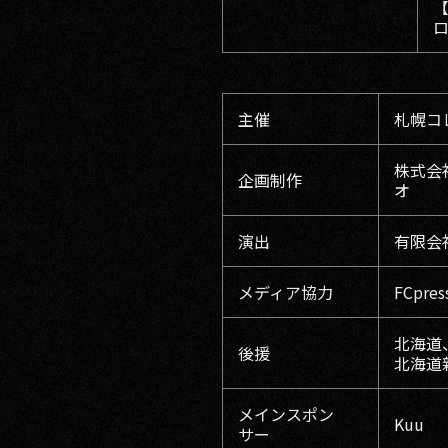
ロ
主催
札幌コ
株式会
企画制作
オ
演出
有限会
メディア協力
FCpre
北海道
後援
北海道新
メインスポン
Kuu
サー