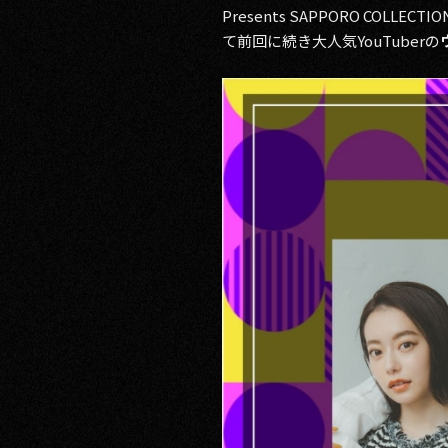
Presents SAPPORO COL
RECRUIT
て前回に続き大人気YouTuberの
CONTACT
PRIVACY POLICY