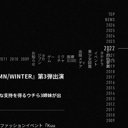
TOP
NEWS
2026
2025
2024
2023
2022
出
美
そ
お
イ
タ
2021
ジョ
版
少
の
知
ゲー
ミク
医療
ベ
テ
2011
2010
2009
ブカ
メ
女
他
2020
ら
ム
チャ
(CLIUS)
ン
ド
ン
ディ
図
事
せ
ト
ラ
2019
ア
鑑
業
2018
TUMN/WINTER』第3弾出演
2017
2016
2015
2014
的な支持を得るウチら3姉妹が出
2013
2012
2011
2010
2009
のファッションイベント『Kuu