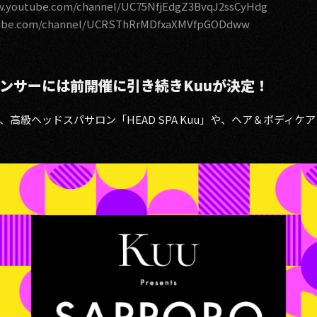
w.youtube.com/channel/UC75NfjEdgZ3BvqJ2ssCyHdg
tube.com/channel/UCRSThRrMDfxaXMVfpGODdww
ポンサーには前開催に引き続きKuuが決定！
高級ヘッドスパサロン「HEAD SPA Kuu」や、​ヘア＆ボディケ