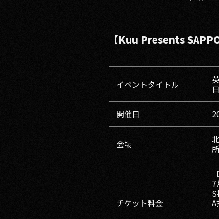
【Kuu Presents SAP
英
イベントタイトル
日
開催日
2
北
会場
所
【
7
S
チケット料金
A