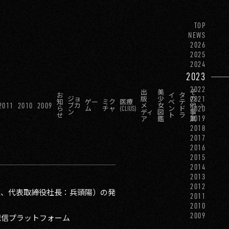
TOP
NEWS
2026
2025
2024
2023
2022
出
美
そ
お
イ
タ
2021
ジョ
版
少
の
知
ゲー
ミク
医療
ベ
テ
2011
2010
2009
ブカ
メ
女
他
2020
ら
ム
チャ
(CLIUS)
ン
ド
ン
ディ
図
事
せ
ト
ラ
2019
ア
鑑
業
2018
2017
2016
2015
2014
2013
2012
谷区、代表取締役社長：兵頭陽）の発
2011
2010
2009
配信プラットフォーム