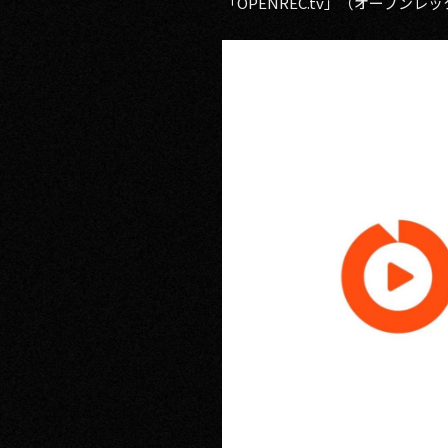
「OPENREC.tv」（オープ
RECRUIT
CONTACT
PRIVACY POLICY