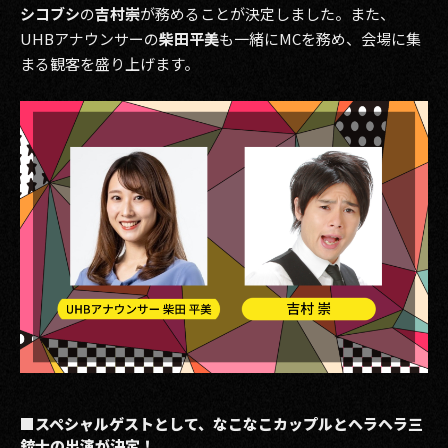
シコブシ
の
吉村崇
が務めることが決定しました。また、
UHBアナウンサーの
柴田平美
も一緒にMCを務め、会場に集
まる観客を盛り上げます。
■スペシャルゲストとして、なこなこカップルとヘラヘラ三
銃士の出演が決定！