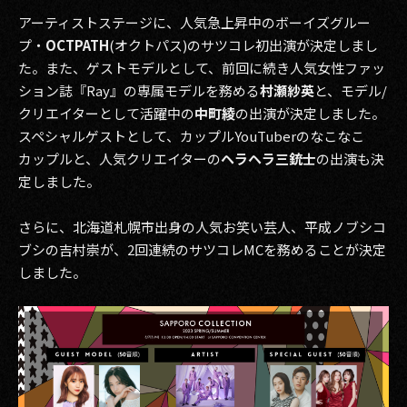
その他事業
アーティストステージに、人気急上昇中のボーイズグルー
PRIVACY POLICY
プ・
OCTPATH
(オクトパス)のサツコレ初出演が決定しまし
た。また、ゲストモデルとして、前回に続き人気女性ファッ
2026
ション誌『Ray』の専属モデルを務める
村瀬紗英
と、モデル/
クリエイターとして活躍中の
中町綾
の出演が決定しました。
2025
スペシャルゲストとして、カップルYouTuberのなこなこ
カップルと、人気クリエイターの
ヘラヘラ三銃士
の出演も決
2024
定しました。
2023
さらに、北海道札幌市出身の人気お笑い芸人、平成ノブシコ
2022
ブシの吉村崇が、2回連続のサツコレMCを務めることが決定
しました。
2021
2020
2019
2018