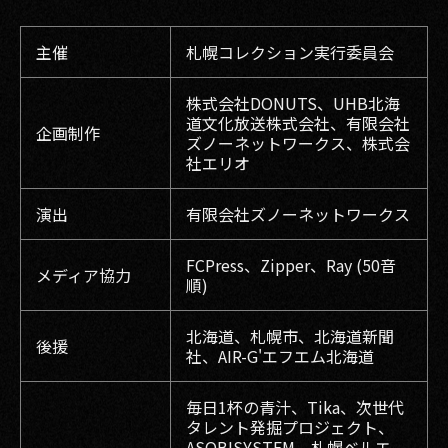
主催
札幌コレクション実行委員会
株式会社DONUTS、UHB北海
道文化放送株式会社、有限会社
企画制作
ズノーネットワークス、株式会
社エリオ
演出
有限会社ズノーネットワークス
FCPress、Zipper、Ray (50音
メディア協力
順)
北海道、札幌市、北海道新聞
後援
社、AIR-G'エフエム北海道
毎日1杯の青汁、Tika、次世代
タレント発掘プロジェクト、
ASOBISYSTEM、札幌ベルエ