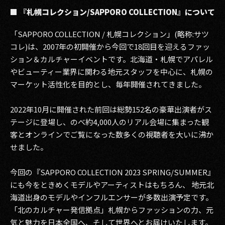
■ 『札幌コレクション/SAPPORO COLLECTION』について
「SAPPORO COLLECTION / 札幌コレクション」(略称:サツ
コレ)は、2007年の初開催から今回で18回目を迎えるファッ
ション＆カルチャーイベントです。北海道・札幌でアパレル
やビューティー業界に関わる地元スタッフを中心に、札幌の
マーケット活性化を目的とし、毎年開催されてきました。
2022年10月に開催された前回は総勢152名の豪華出演者がス
テージに登場し、のべ約4,000人のリアル会場に集まった観
客とオンラインでご覧になった数多くの視聴者を大いに沸か
せました。
今回の『SAPPORO COLLECTION 2023 SPRING/SUMMER』
にも今をときめくモデルやアーティストはもちろん、 地元北
海道出身のモデルやインフルエンサーが多数出演予定です。
「北のカルチャー発信拠点」札幌からファッションの力、元
気と魅力を日本全国へ、そして世界へとお届けいたします。