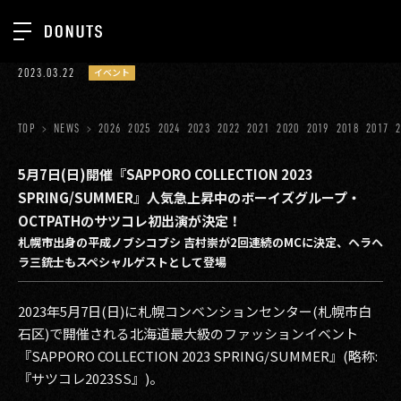
TOP
2023.03.22
イベント
お知らせ
NEWS
ジョブカン
TOP
NEWS
2026
2025
2024
2023
2022
2021
2020
2019
2018
2017
ABOUT
ゲーム
SERVICES
5月7日(日)開催『SAPPORO COLLECTION 2023
SPRING/SUMMER』人気急上昇中のボーイズグループ・
ミクチャ
GROUP
OCTPATHのサツコレ初出演が決定！
医療(CLIUS)
札幌市出身の平成ノブシコブシ 吉村崇が2回連続のMCに決定、ヘラヘ
RECRUIT
ラ三銃士もスペシャルゲストとして登場
出版メディア
CONTACT
美少女図鑑
2023年5月7日(日)に札幌コンベンションセンター(札幌市白
石区)で開催される北海道最大級のファッションイベント
イベント
『SAPPORO COLLECTION 2023 SPRING/SUMMER』(略称:
『サツコレ2023SS』)。
タテドラ