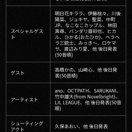
明日花キララ、伊藤桃々、川後
陽菜、ジュキヤ、聖菜、中町
JP、なこなこカップル、林田
スペシャルゲス
真尋、バンダリ亜砂也、ヒカ
ト
ル、ひかる(おたひか)、ヘラヘ
ラ三銃士、みっき〜、ロケマ
サ、渡辺みり愛、他 後日発表
(50音順)
高橋かの、山﨑心、他 後日発
ゲスト
表(50音順)
ano、OCTPATH、SARUKANI、
竹中雄大(from Novelbright)、
アーティスト
LIL LEAGUE、他 後日発表(50音
順)
シューティング
久保あおい、他 後日発表
アクト