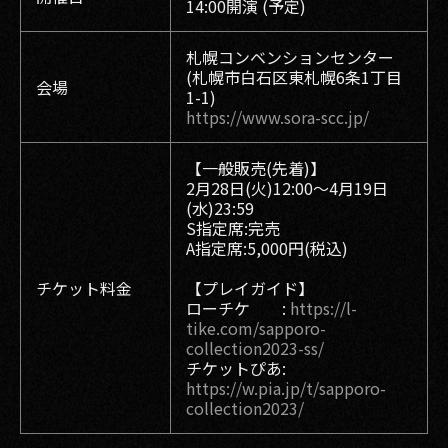
14:00開演 (予定)
札幌コンベンションセンター
(札幌市白石区東札幌6条1丁目
会場
1-1)
https://www.sora-scc.jp/
【一般販売(先着)】
2月28日(火)12:00～4月19日
(水)23:59
S指定席:完売
A指定席:5,000円(税込)
チケット料金
【プレイガイド】
ローチケ :
https://l-
tike.com/sapporo-
collection2023-ss/
チケットぴあ:
https://w.pia.jp/t/sapporo-
collection2023/