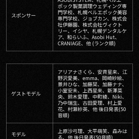
ポック製菓調理ウェディング専
門学校、札幌ベルエポック美容
スポンサー
専門学校、ジョブカン、株式会
社伊藤園、株式会社ヴィクト
リー、イシヤ、札幌デンタルケ
ア、和らいふ、Asobi Hut、
CRANIAGE、他 (ランク順)
アリアナさくら、安斉星来、江
野沢愛美、emma、岡崎紗絵、
景井ひな、加藤栞、加藤ナナ、
小室安未、上西星来、新澤菜
ゲストモデル
央、鈴木愛理、中町綾、Niki、
乃中瑞生、古田愛理、村上愛
花、村瀬紗英、他 後日発表(50
音順)
上原沙弓理、大平萌笑、森みは
モデル
る、他 後日発表(50音順)