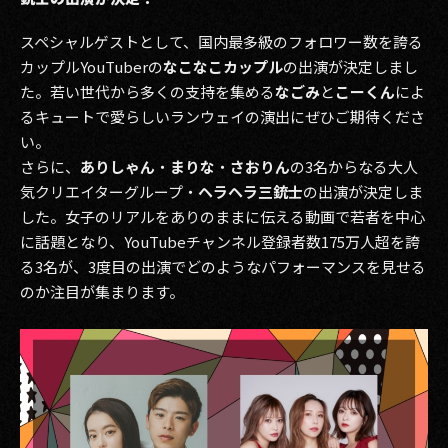
スペシャルゲストとして、国内最多級のフォロワー数を誇る
カップルYouTuberの
なこなこカップル
の出演が決定しまし
た。若い世代から多くの支持を集める
なごみ
と
こーくん
によ
るキュートで愛らしいランウェイの演出にぜひご期待くださ
い。
さらに、
ありしゃん
・
まりな
・
さおりん
の3名からなる大人
気クリエイターグループ・
ヘラヘラ三銃士
の出演が決定しま
した。女子のリアルをありのままに伝える動画で若者を中心
に話題となり、YouTubeチャンネル登録者数175万人超を誇
る3名が、3度目の出演でどのようなパフォーマンスを見せる
のか注目が集まります。