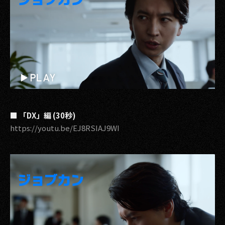
■ 「DX」編 (30秒)
https://youtu.be/EJ8RSIAJ9WI