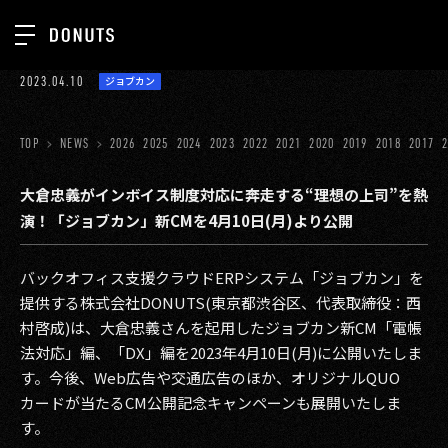
TOP
2023.04.10
ジョブカン
お知らせ
NEWS
ジョブカン
TOP
NEWS
2026
2025
2024
2023
2022
2021
2020
2019
2018
2017
ABOUT
ゲーム
SERVICES
大倉忠義がインボイス制度対応に奔走する“理想の上司”を熱
演！「ジョブカン」新CMを4月10日(月)より公開
ミクチャ
GROUP
医療(CLIUS)
RECRUIT
バックオフィス支援クラウドERPシステム「ジョブカン」を
提供する株式会社DONUTS(東京都渋谷区、代表取締役：西
出版メディア
CONTACT
村啓成)は、大倉忠義さんを起用したジョブカン新CM「電帳
美少女図鑑
法対応」編、「DX」編を2023年4月10日(月)に公開いたしま
す。今後、Web広告や交通広告のほか、オリジナルQUO
イベント
カードが当たるCM公開記念キャンペーンも展開いたしま
タテドラ
す。