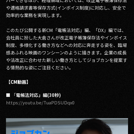
バーできるほか、経理領域においては、改正電子帳簿保存法
や適格請求書等保存方式(インボイス制度)に対応し、安全で
2017
効率的な業務を実現します。
2016
このたび公開する新CM「電帳法対応」編、「DX」編では、
2015
会社員に扮した大倉さんが改正電子帳簿保存法やインボイス
制度、多様化する働き方などへの対応に奔走する姿を、臨場
2014
感あふれる映画のワンシーンのように描きます。企業の成長
や法改正に合わせた新しい働き方としてジョブカンを提案す
2013
る情熱的な姿にご注目ください。
2012
【CM動画】
2011
■
「
電帳法対応」編(30秒)
2010
https://youtu.be/TuaPDSUDqx0
2009