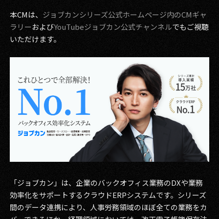
その他事業
本CMは、
ジョブカンシリーズ公式ホームページ内のCMギャ
PRIVACY POLICY
ラリー
および
YouTubeジョブカン公式チャンネル
でもご視聴
いただけます。
2026
2025
2024
2023
2022
2021
2020
「ジョブカン」は、企業のバックオフィス業務のDXや業務
効率化をサポートするクラウドERPシステムです。シリーズ
2019
間のデータ連携により、人事労務領域のほぼ全ての業務をカ
2018