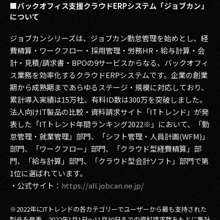
■バックオフィス支援クラウドERPシステム「ジョブカン」
について
ジョブカンシリーズは、ジョブカン勤怠管理を始めとし、経
費精算・ワークフロー・採用管理・労務HR・給与計算・会
計・見積/請求書・BPOの9サービスからなる、バックオフィ
ス業務を効率化するクラウドERPシステムです。企業の創業
期から成熟期まであらゆるステージ・規模に対応しており、
累計導入実績は15万社、有料ID数は300万を突破しました。
法人向けIT製品の比較・資料請求サイト「ITトレンド」が発
表した「ITトレンド年間ランキング2022※」において、「勤
怠管理・就業管理」部門、「シフト管理・人員計画(WFM)」
部門、「ワークフロー」部門、「クラウド型経費精算」部
門、「給与計算」部門、「クラウド型会計ソフト」部門で第
1位に選ばれています。
・公式サイト：
https://all.jobcan.ne.jp/
※2022年にITトレンドの各カテゴリーでユーザーから最も支持された
製品を発表。2022年1月1日～11月30日までの資料請求数をもとに集計