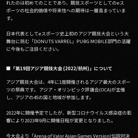
れたのは初めてのことであり、競技スポーツとしてのeス
ポーツの社会的価値や将来性への期待は一層高まっていま
2017
す。
2016
日本代表としてeスポーツ史上初のアジア競技大会という大
2015
舞台に挑む「DONUTS VARREL」PUBG MOBILE部門の活躍
に今後もご注目ください。
2014
2013
■「第19回アジア競技大会 (2022/杭州)」について
2012
アジア競技大会は、4年に1度開催されるアジア最大のスポー
ツの祭典です。 アジア・オリンピック評議会(OCA)が主催
2011
し、アジアの45の国と地域が参加します。
2010
2022年に開催予定でしたが、新型コロナウイルス感染症の影
2009
響により2023年9月に開催日程が変更となりました。
今大会より「Arena of Valor Asian Games Version(伝説対決