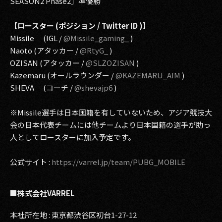
SEASON2 Phase2」準優勝
【ロースター (ポジション / Twitter ID )】
Missile (IGL /
@Missile_gaming_
)
Naoto (アタッカー /
@RtyG_
)
OZISAN (アタッカー /
@SLZOZISAN
)
Kazemaru (オールラウンダー /
@KAZEMARU_AIM
)
SHEVA (コーチ /
@shevajp6
)
※Missile選手は日本国籍を有していないため、アジア競技大
会の日本代表チームには他チームより日本国籍の選手が助っ
人としてロースターに加入予定です。
公式サイト :
https://varrel.jp/team/PUBG_MOBILE
■株式会社VARREL
本社所在地 : 東京都渋谷区初台1-27-12