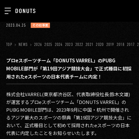
TOP
2023.04.25
その他事業
お知らせ
NEWS
ジョブカン
TOP
NEWS
2026
2025
2024
2023
2022
2021
2020
2019
2018
2017
ABOUT
ゲーム
SERVICES
プロeスポーツチーム「DONUTS VARREL」のPUBG
MOBILE部門が「第19回アジア競技大会」で正式種目に初採
ミクチャ
GROUP
用されたeスポーツの日本代表チームに内定！
医療(CLIUS)
RECRUIT
株式会社VARREL(東京都渋谷区、代表取締役社長:鈴木文雄)
出版メディア
CONTACT
が運営するプロeスポーツチーム「DONUTS VARREL」の
美少女図鑑
PUBG MOBILE部門は、2023年9月に中国・杭州で開催され
るアジア最大のスポーツの祭典「第19回アジア競技大会」に
イベント
おいて、正式種目として初めて採用されたeスポーツの日本
タテドラ
代表に内定したことをお知らせいたします。