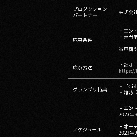
プロダクション
株式会社
パートナー
・エント
・専門
応募条件
※戸籍
下記オー
応募方法
https:/
・「Gi
グランプリ特典
・雑誌『
・エン
2023年
・オー
スケジュール
2023年