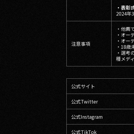
・表彰
2024年
・他薦
・オー
・オー
注意事項
・18
・選考
種メデ
公式サイト
公式Twitter
公式Instagram
公式TikTok