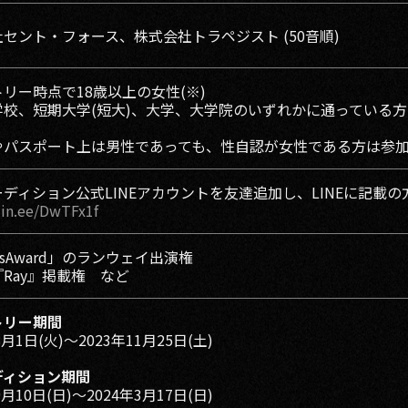
セント・フォース、株式会社トラペジスト (50音順)
リー時点で18歳以上の女性(※)
学校、短期大学(短大)、大学、大学院のいずれかに通っている方
やパスポート上は男性であっても、性自認が女性である方は参
ディション公式LINEアカウントを友達追加し、LINEに記載
/lin.ee/DwTFx1f
rlsAward」のランウェイ出演権
Ray』掲載権 など
トリー期間
8月1日(火)〜2023年11月25日(土)
ディション期間
9月10日(日)〜2024年3月17日(日)