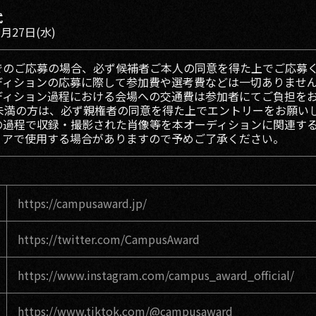
式
3月27日(水)
でのご応募の場合、必ず候補者ご本人の同意を得た上でご応募
ディションの応募に際して参加費や選考費などは一切ありませ
ディション過程における会場への交通費は参加者にてご負担を
歳未満の方は、必ず親権者の同意を得た上でエントリーをお願い
の過程で収録・撮影された肖像等を本オーディションに関連する
ィアで使用する場合がありますので予めご了承ください。
https://campusaward.jp/
https://twitter.com/CampusAward
https://www.instagram.com/campus_award_official/
https://www.tiktok.com/@campusaward