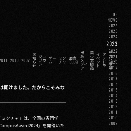
TOP
NEWS
2026
2025
2024
2023
2022
出
美
そ
お
イ
タ
2021
ジョ
版
少
の
知
ゲー
ミク
医療
ベ
テ
2011
2010
2009
ブカ
メ
女
他
2020
ら
ム
チャ
(CLIUS)
ン
ド
ン
ディ
図
事
せ
ト
ラ
2019
ア
鑑
業
2018
2017
2016
は開けました。だからこそみな
2015
2014
2013
2012
2011
リ「ミクチャ」は、全国の専門学
2010
2009
usAward2024」を開催いた