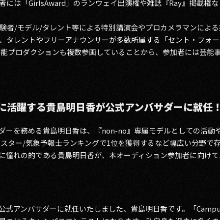
には「GirlsAward」のランウェイ出演権や雑誌『Ray』掲載
験者/モデル/タレント等による特別講演会やプロカメラマンによ
、タレントやフリーアナウンサーが多数所属する「セント・フォー
大手芸能プロダクションも複数参画していることから、参加者には芸
に活躍する貴島明日香が公式アンバサダーに就任
ダーを務める貴島明日香は、『non-no』専属モデルとしての活動
キャスター/気象予報士ランキングで1位を獲得するなど幅広い分野で
に憧れの的である貴島明日香が、本オーディション参加者に向けて
024」公式アンバサダーに就任いたしました、貴島明日香です。「Campu