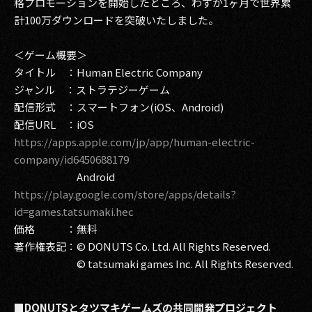
格プロモーションを開始したところ、わずか1ヶ月で世界累
計100万ダウンロードを突破いたしました。
2017
＜ゲーム概要＞
2016
タイトル ：Human Electric Company
2015
ジャンル ：ストラテジーゲーム
配信形式 ：スマートフォン(iOS、Android)
2014
配信URL ：iOS
https://apps.apple.com/jp/app/human-electric-
2013
company/id6450688179
2012
Android
https://play.google.com/store/apps/details?
2011
id=games.tatsumaki.hec
価格 ：無料
2010
著作権表記：© DONUTS Co. Ltd. All Rights Reserved.
© tatsumaki games Inc. All Rights Reserved.
2009
■DONUTSとタツマキゲームズの共同開発プロジェクト