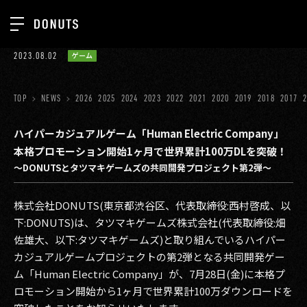
TOP
2023.08.02
ゲーム
お知らせ
NEWS
ジョブカン
TOP
NEWS
2026
2025
2024
2023
2022
2021
2020
2019
2018
2017
ABOUT
ゲーム
SERVICES
ハイパーカジュアルゲーム「Human Electric Company」
本格プロモーション開始1ヶ月で世界累計100万DLを突破！
ミクチャ
GROUP
〜DONUTSとタツマキゲームズの共同開発プロジェクト第2弾〜
医療(CLIUS)
RECRUIT
株式会社DONUTS(東京都渋谷区、代表取締役:西村啓成、以
出版メディア
CONTACT
下:DONUTS)は、タツマキゲームズ株式会社(代表取締役:畑
美少女図鑑
佐雄大、以下:タツマキゲームズ)と取り組んでいるハイパー
カジュアルゲームプロジェクトの第2弾となる共同開発ゲー
イベント
ム「Human Electric Company」が、7月28日(金)に本格プ
ロモーション開始から1ヶ月で世界累計100万ダウンロードを
タテドラ