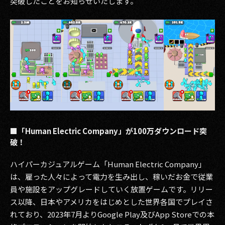
突破したことをお知らせいたします。
その他事業
PRIVACY POLICY
2026
2025
2024
2023
■「Human Electric Company」が100万ダウンロード突
2022
破！
2021
ハイパーカジュアルゲーム「Human Electric Company」
は、雇った人々によって電力を生み出し、稼いだお金で従業
2020
員や施設をアップグレードしていく放置ゲームです。リリー
2019
ス以降、日本やアメリカをはじめとした世界各国でプレイさ
れており、2023年7月よりGoogle Play及びApp Storeでの本
2018