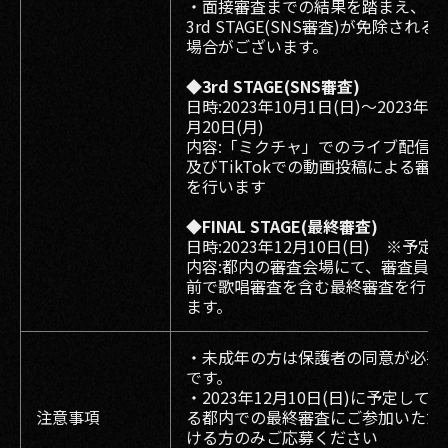
・面接審査までの結果を踏まえ、
3rd STAGE(SNS審査)が免除される
場合がございます。
◆3rd STAGE(SNS審査)
日時:2023年10⽉1⽇(日)〜2023年11
⽉20⽇(月)
内容:「ミクチャ」でのライブ配信、
及びTikTokでの動画投稿による審査
を行います
◆FINAL STAGE(最終審査)
日時:2023年12月10日(日) ※予定
内容:都内の審査会場にて、審査員の
前で歌唱審査を含む最終審査を行い
ます。
・未成年の方は保護者の同意が必要
です。
・2023年12月10日(日)に予定してい
注意事項
る都内での最終審査にご参加いただ
ける方のみご応募ください