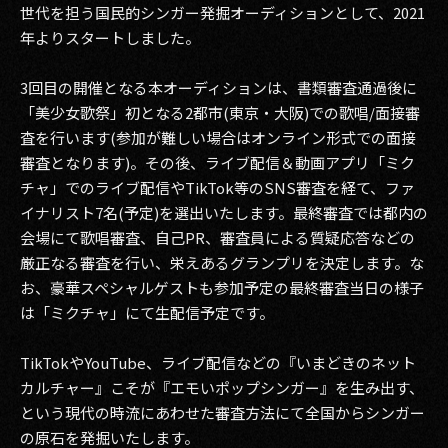
世代を担う国民的シンガー発掘オーディションとして、2021
年よりスタートしました。
3回目の開催となる本オーディションは、書類審査通過後に
「美少女歌祭」初となる2都市(東京・大阪)での歌唱/面接審
査を行います(参加が難しい場合はオンライン形式での面接
審査となります)。その後、ライブ配信＆動画アプリ「ミク
チャ」でのライブ配信やTikTok等のSNS審査を経て、ファ
イナリスト7名(予定)を選出いたします。最終審査では都内の
会場にて歌唱審査、自己PR、審査員による質疑応答などの
厳正なる審査を行い、栄えあるグランプリを決定します。な
お、豪華スペシャルゲストも参加予定の最終審査当日の様子
は「ミクチャ」にて生配信予定です。
TikTokやYouTube、ライブ配信などの『いまどきのネット
カルチャー』こそが『エモいポップシンガー』を生み出す、
という現代の時流にあわせた審査方法にて全国からシンガー
の原石を発掘いたします。