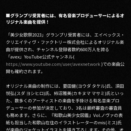
■グランプリ受賞者には、有名音楽プロデューサーによるオ
リジナル楽曲を提供！
「美少女歌祭2023」グランプリ受賞者には、エイベックス・
クリエイティヴ・ファクトリー株式会社によるオリジナル楽
曲が提供され、チャンネル登録者数約600万人を誇る
「avex」YouTube公式チャンネル(
https://www.youtube.com/user/avexnetwork
)での楽曲公
開も確約されます。
オリジナル楽曲の制作には、要田健(ヨウダ タケル)氏、須田
悦弘(スダ ヨシヒロ)氏、柿沼雅美(カキヌマ マサミ)氏といっ
た、数多くのアーティストの楽曲を手掛ける有名音楽プロ
デューサーの参加が決定しており、3名は最終審査の審査員
も務めます。さらに、『和歌山美少女図鑑』Vol.ノヴァの表
紙も担当した和歌山在住のイラストレーターのmis(ミス)氏
が楽曲のジャケットイラストを描き下ろします。その他、オ