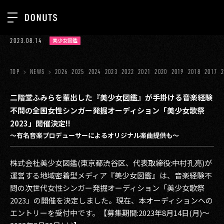
TOP
2023.08.14
美少女図鑑
お知らせ
NEWS
ジョブカン
TOP
NEWS
2026
2025
2024
2023
2022
2021
2020
2019
2018
2017
ABOUT
ゲーム
SERVICES
二階堂ふみらを輩出した『美少女図鑑』が手掛ける音楽経験
不問の全国女性シンガー発掘オーディション「美少女歌祭
ミクチャ
GROUP
2023」開催決定!!
医療(CLIUS)
〜有名音楽プロデューサーによるオリジナル楽曲提供も〜
RECRUIT
出版メディア
CONTACT
株式会社美少女図鑑(東京都渋谷区、代表取締役:中村孔亮)が
美少女図鑑
運営する地域密着型メディア『美少女図鑑』は、音楽経験不
問の次世代女性シンガー発掘オーディション「美少女歌祭
イベント
2023」の開催を決定しました。現在、本オーディションへの
エントリーを受付中です。【募集期間:2023年8⽉14⽇(月)〜
タテドラ