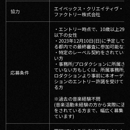
エイベックス・クリエイティヴ・
協力
ファクトリー株式会社
・エントリー時点で、10歳以上29歳
以下の女性
・2023年12月10日(日)に予定してい
る都内での最終審査に参加可能な方
・特定のレーベル契約をされていな
い方
・事務所/プロダクションに所属され
ていない方もしくは、所属事務所/プ
応募条件
ロダクションより事前に本オーディ
ションのエントリー許諾を受けてい
る方
※過去の音楽経験不問
(音楽活動未経験の方から実際に活動
をされている方まで、幅広く募集し
ています)