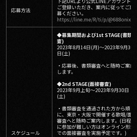
下記URLより公式LINEアカウントを
ご登録いただき、案内に従ってご応
応募方法
募ください。
https://line.me/R/ti/p/@688onixd
◆募集期間および1st STAGE(書類審
査)
2023年8⽉14日(月)〜2023年9⽉30
⽇(土)
・応募後、書類審査へと随時ご案内
します。
◆2nd STAGE(面接審査)
2023年9月上旬〜2023年9⽉30⽇
(土)
・書類審査を通過された方から順
に、東京・大阪で開催する歌唱/面接
審査へと随時ご案内します。(日程的
に参加が難しい方はオンライン形式
スケジュール
での面接審査を実施予定です。)