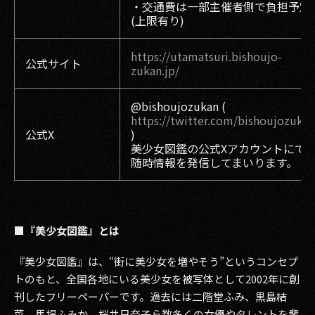
・交通費は一部主催者側で負担予定
(上限有り)
https://utamatsuri.bishoujo-
公式サイト
zukan.jp/
@bishoujozukan (
https://twitter.com/bishoujozukan
公式X
)
美少女図鑑の公式Xアカウントにて
随時情報を発信してまいります。
■『美少女図鑑』とは
『美少女図鑑』は、“街に美少女を増やそう”というコンセプ
トのもと、全国各地にいる美少女を被写体として2002年に創
刊したフリーペーパーです。過去には二階堂ふみ、黒島結
菜、馬場ふみか、桜井日奈子ら数多くの女優やタレントを輩