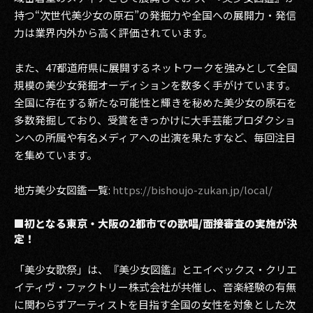
持つ“次世代美少女の原石”の発掘力や全国への展開力・発信
2017
力は業界内外から高く評価されています。
2016
また、47都道府県に展開するネットワークを強みとして全国
規模の美少女発掘オーディションを数多く手がけています。
2015
全国に存在する新たな可能性と輝きを秘めた美少女の原石を
2014
多数発掘しており、受賞をきっかけに大手芸能プロダクショ
ンへの所属や有名メディアへの出演を果たすなど、毎回注目
2013
を集めています。
2012
地方美少女図鑑一覧:
https://bishoujo-zukan.jp/local/
2011
■初となる東京・大阪の2都市での歌唱/面接審査の実施が決
2010
定！
2009
「美少女歌祭」は、『美少女図鑑』とエイベックス・クリエ
イティヴ・ファクトリー株式会社が共催し、音楽経験の有無
に関わらずアーティストを目指す全国の女性を対象とした次