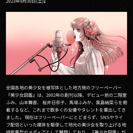
2023年9⽉30⽇(土)】
その他事業
PRIVACY POLICY
2026
2025
2024
2023
2022
全国各地の美少女を被写体とした地方発のフリーペーパー
2021
『美少女図鑑』は、2002年の創刊以降、デビュー前の⼆階堂
ふみ、山本舞香、 桜井⽇奈⼦、馬場ふみか、黒島結菜らを掲
2020
載するなど、これまで数多くの女優やタレントを輩出してき
ました。 現在はフリーペーパーにとどまらず、SNSやライ
2019
ブ配信といった媒体を駆使して地元の美少女を取り上げる地
2018
域密着型のメディアとして展開しており、『美少女図鑑』が