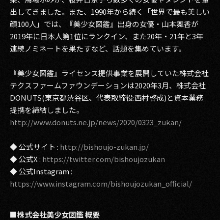
出してきました。また、1990年から続く「世界で最も美しい
顔100人」では、『美少女図鑑』出身の女優・山本舞香が
2019年に日本人第1位にランクイン、また20年・21年と3年
連続ノミネートを果たすなど、話題を集めています。
『美少女図鑑』ライセンス提供事業を展開していた株式会社
テクスファームファウンデーションは2020年3月、株式会社
DONUTS(東京都渋谷区、代表取締役:西村啓成)と資本業務
提携を締結しました。
http://www.donuts.ne.jp/news/2020/0323_zukan/
◆ 公式サイト :
http://bishoujo-zukan.jp/
◆ 公式X :
https://twitter.com/bishoujozukan
◆ 公式Instagram :
https://www.instagram.com/bishoujozukan_official/
■株式会社美少女図鑑 概要