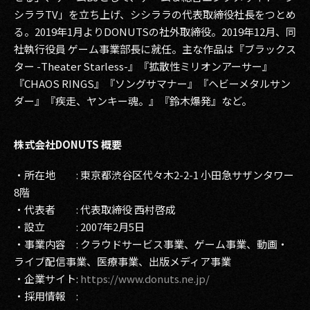
シララTV」を立ち上げ、シシララの代表取締役社長をつとめ
る。2019年1月よりDONUTSの社外取締役。2019年12月、同
社執行役員 ゲーム事業部長に就任。主な作品は『ブラックス
ター -Theater Starless-』『拡散性ミリオンアーサー』
『CHAOS RINGS』『ソングサマナー』『ヘビーメタルサン
ダー』『疾走、ヤンキー魂。』『鈴木爆発』など。
株式会社DONUTS 概要
・所在地 : 東京都渋谷区代々木2-2-1 小田急サザンタワー
8階
・代表者 : 代表取締役 西村啓成
・設立 : 2007年2月5日
・事業内容 : クラウドサービス事業、ゲーム事業、動画・
ライブ配信事業、医療事業、出版メディア事業
・企業サイト:
https://www.donuts.ne.jp/
・採用情報 :