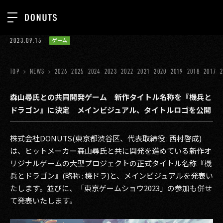
TOP
2023.09.15
ゲーム
お知らせ
NEWS
ジョブカン
TOP
NEWS
2026
2025
2024
2023
2022
2021
2020
2019
2018
2017
ABOUT
ゲーム
SERVICES
森山尋氏との共同開発ゲーム 新作タイトル名称を『機兵と
ドラゴン』に決定 メインビジュアル、タイトルロゴを公開
ミクチャ
GROUP
医療(CLIUS)
RECRUIT
株式会社DONUTS(東京都渋谷区、代表取締役 : 西村啓成)
は、ヒットメーカー森山尋氏と共に開発を進めている新作オ
出版メディア
CONTACT
リジナルゲームの大型プロジェクトの正式タイトル名称『機
美少女図鑑
兵とドラゴン』(略称 : 機ドラ)と、メインビジュアルを発表い
たします。並びに、「東京ゲームショウ2023」の参加も併せ
イベント
て発表いたします。
タテドラ