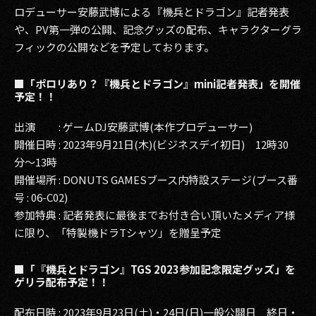
ロデューサー安藤武博による『機兵とドラゴン』記者発表
や、PV第一弾の公開、記念グッズの配布、キャラクターグラ
フィックの公開などを予定しております。
■「ポロリあり？『機兵とドラゴン』mini記者発表」を開催
予定！！
出演 : ゲームDJ安藤武博(本作プロデューサー)
開催日時 : 2023年9月21日(木)(ビジネスデイ初日) 12時30
分〜13時
開催場所 : DONUTS GAMESブース内特設ステージ(ブース番
号 : 06-C02)
参加特典 : 記者発表に最後までお付き合い頂いたメディア様
に限り、「特製機ドラTシャツ」を贈呈予定
■「『機兵とドラゴン』TGS 2023参加記念限定グッズ」を
ゲリラ配布予定！！
配布日時 : 2023年9月23日(土)・24日(日)一般公開日 終日・