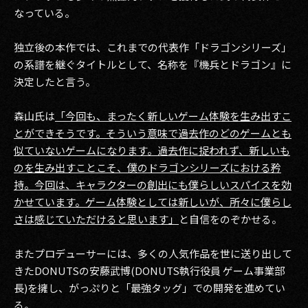
なっている。
独立後の本作では、これまでの代表作「ドラゴンシリーズ」
の系譜を継ぐタイトルとして、名称を『機兵とドラゴン』に
決定したと言う。
森山氏は
「今回も、まったく新しいゲーム体験を生み出すこ
とができそうです。そういう意味で過去作のどのゲームとも
似ていないゲームになります。過去作に捉われず、新しいも
のを生み出すことこそ、僕のドラゴンシリーズにおける矜
持。今回は、キャラクターの創出にも僕らしいスパイスを効
かせています。ゲーム体験としては新しいが、所々に僕らし
さは感じていただけると思います」
と自信をのぞかせる。
またプロデューサーには、多くの人気作品を世に送り出して
きたDONUTSの安藤武博(DONUTS執行役員 ゲーム事業部
長)を擁し、がっぷりと「最強タッグ」での開発を進めてい
る。