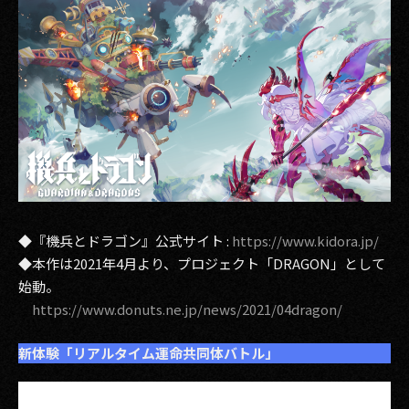
その他事業
PRIVACY POLICY
2026
2025
2024
2023
◆『機兵とドラゴン』公式サイト :
https://www.kidora.jp/
2022
◆本作は2021年4月より、プロジェクト「DRAGON」として
2021
始動。
https://www.donuts.ne.jp/news/2021/04dragon/
2020
新体験「リアルタイム運命共同体バトル」
2019
2018