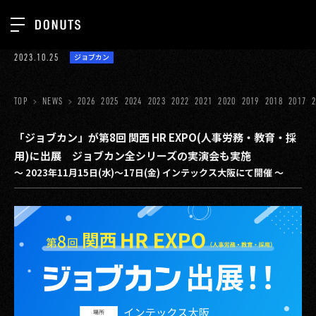
TOP
2023.10.25
ジョブカン
お知らせ
NEWS
ジョブカン
TOP
NEWS
2026
2025
2024
2023
2022
2021
2020
2019
2018
2017
ABOUT
ゲーム
SERVICES
「ジョブカン」が第8回 関西 HR EXPO(人事労務・教育・採
用)に出展 ジョブカン全シリーズの実演会も実施
ミクチャ
GROUP
～ 2023年11月15日(水)～17日(金) インテックス大阪にて開催 ～
医療(CLIUS)
RECRUIT
出版メディア
CONTACT
美少女図鑑
イベント
タテドラ