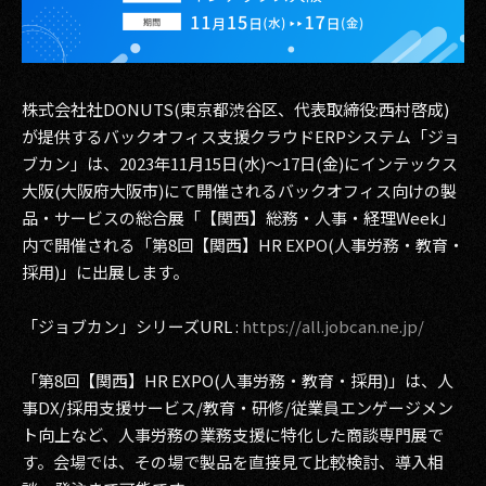
その他事業
PRIVACY POLICY
2026
株式会社社DONUTS(東京都渋谷区、代表取締役:西村啓成)
が提供するバックオフィス支援クラウドERPシステム「ジョ
2025
ブカン」は、2023年11月15日(水)～17日(金)にインテックス
大阪(大阪府大阪市)にて開催されるバックオフィス向けの製
2024
品・サービスの総合展「【関西】総務・人事・経理Week」
内で開催される「第8回【関西】HR EXPO(人事労務・教育・
2023
採用)」に出展します。
2022
「ジョブカン」シリーズURL :
https://all.jobcan.ne.jp/
2021
「第8回【関西】HR EXPO(人事労務・教育・採用)」は、人
2020
事DX/採用支援サービス/教育・研修/従業員エンゲージメン
2019
ト向上など、人事労務の業務支援に特化した商談専門展で
す。会場では、その場で製品を直接見て比較検討、導入相
2018