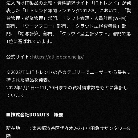
法人向けIT製品の比較・資料請求サイト「ITトレンド」が発
表した「ITトレンド年間ランキング2022※」において、「勤
怠管理・就業管理」部門、「シフト管理・人員計画(WFM)」
部門、「ワークフロー」部門、「クラウド型経費精算」部
門、「給与計算」部門、「クラウド型会計ソフト」部門で第
1位に選ばれています。
公式サイト :
https://all.jobcan.ne.jp/
※2022年にITトレンドの各カテゴリーでユーザーから最も支
持された製品を発表。
2022年1月1日～11月30日までの資料請求数をもとに集計し
ています。
■株式会社DONUTS 概要
所在地 : 東京都渋谷区代々木2-2-1 小田急サザンタワー8
階