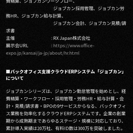
費精算、ジョブカンワークフロー、
ジョブカン採用管理、ジョブカン労
務HR、ジョブカン給与計算、
ジョブカン会計、ジョブカン見積/請
求書
主催 : RX Japan株式会社
展示会URL :
https://www.office-
expo.jp/kansai/ja-jp/about/hr.html
■
バックオフィス支援クラウドERPシステム「ジョブカン」
について
ジョブカンシリーズは、ジョブカン勤怠管理を始めとし、経
費精算・ワークフロー・採用管理・労務HR・給与計算・会
計・見積/請求書・BPOの9サービスからなる、バックオフィ
ス業務を効率化するクラウドERPシステムです。企業の創業
期から成熟期まであらゆるステージ・規模に対応しており、
累計導入実績は20万社、有料ID数は300万を突破しました。