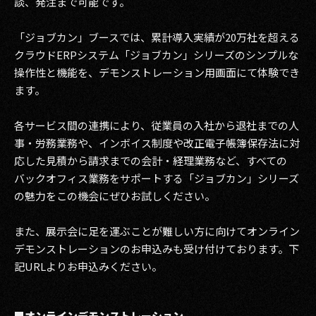
談、発注まで可能です。
2017
「ジョブカン」ブースでは、累計導入実績が20万社を超える
クラウドERPシステム「ジョブカン」シリーズのシンプルな
2016
操作性と機能を、デモンストレーション用画面にて体験でき
2015
ます。
2014
各サービス間の連携により、従業員の入社から退社までの人
事・労務業務や、インボイス制度や改正電子帳簿保存法に対
2013
応した見積から請求までの会計・経理業務など、すべての
2012
バックオフィス業務をサポートする「ジョブカン」シリーズ
の魅力をこの機会にぜひお試しください。
2011
また、展示会に足を運ぶことが難しい方に向けてオンライン
2010
デモンストレーションのお申込みも受け付けております。下
記URLよりお申込みください。
2009
■オンラインデモンストレーション