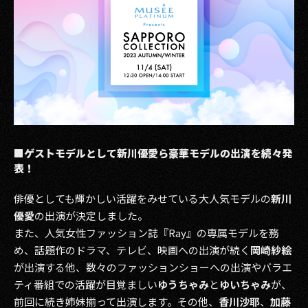
2017
2016
2015
2014
2013
■ゲストモデルとして新川優愛ら豪華モデルの出演を続々発
表！
2012
俳優としても輝かしい活躍をみせている大人気モデルの
新川
2011
優愛
の出演が決定しました。
2010
また、人気女性ファッション誌『Ray』の専属モデルを務
め、話題作のドラマ、テレビ、映画への出演が続く
岡崎紗絵
2009
が出演する他、数々のファッションショーへの出演やバラエ
ティ番組での活躍が目覚ましい
ゆうちゃみ
と
ゆいちゃみ
が、
前回に続き姉妹揃って出演します。その他、
香川沙耶
、
加藤