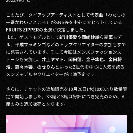
その他事業
PRIVACY POLICY
このたび、タイアップアーティストとして代表曲「わたしの
一番かわいいところ」がSNS等を中心に大ヒットしている
2026
FRUITS ZIPPER
の出演が決定しました。
また、ゲストモデルとして
新川優愛
や
岡崎紗絵
ら豪華モデ
2025
ル、
平成フラミンゴ
などのトップクリエイターの参加もすで
に発表されています。そして今回はメンズファッションス
2024
テージも実施し、
井上ヤマト
、
岡田蓮
、
金子隼也
、
金田将
浩
、
鈴々木響
、
のせりん
といったZ世代を中心に人気を誇る
2023
メンズモデルやクリエイターが出演予定です。
2022
さらに、チケットの追加販売を10月26日(木)10:00より数量限
2021
定で開始しました。SS席とS席は好評につき完売のため、A
席のみの追加販売となります。
2020
2019
2018