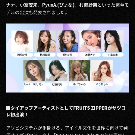
ナナ
、
小室安未
、
PyunA.(ぴょな)
、
村瀬紗英
といった豪華モ
デルの出演も発表されました。
■タイアップアーティストとしてFRUITS ZIPPERがサツコ
レ初出演！
アソビシステムが手掛ける、アイドル文化を世界に向けて発