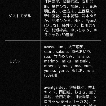
江日奈子、岡崎紗絵、香川沙
耶、景井ひな、加藤ナナ、貴島
明日香、小室安未、上西星来、
ゲストモデル
新川優愛、鈴木愛理、鈴木ゆう
か、髙橋ひかる、Niki、PyunA.
(ぴょな)、藤井サチ、松川菜々
花、村瀬紗英、ゆいちゃみ、ゆ
うちゃみ (50音順)
ayusa、umi、大平萌笑、
saori、sakura、彩永あいり、
soa、⽵内めぐみ、hanano、
モデル
marimo、miku、mitsuki、
moeri、yuna、yuma、yura、
yurara、yurie、るしあ、runa
(50音順)
avantgardey、伊藤桃々、井上
ヤマト、岡田蓮、おさき、金子
隼也、金田将浩、川後陽菜、ク
ロちゃん(安田大サーカス)、さ