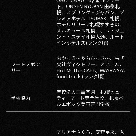
OMO（おも） by 星野リゾー
ト、ONSEN RYOKAN 由縁 札
幌、スプリング・ジャパン、プ
レミアホテル-TSUBAKI-札幌、
ホテルリリーフ札幌すすきの、
メルキュール札幌、、ラ・ジェ
ント・ステイ札幌大通、ルート
インホテルズ(ランク順)
おやっき～＆ちびっき～、株式
フードスポン
会社ヴィクトリー、えいじん、
サー
Hot Mottes CAFE、WAYAWAYA
food truck (ランク順)
学校法人三幸学園 札幌ビュー
学校協力
ティーアート専門学校、札幌ベ
ルエポック美容専門学校
アリアナさくら、安斉星来、入