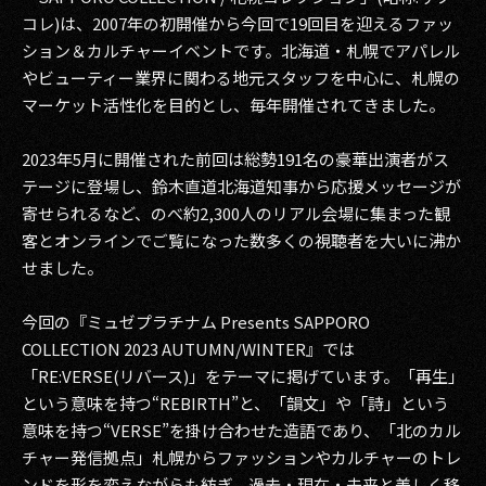
コレ)は、2007年の初開催から今回で19回目を迎えるファッ
ション＆カルチャーイベントです。北海道・札幌でアパレル
やビューティー業界に関わる地元スタッフを中心に、札幌の
マーケット活性化を目的とし、毎年開催されてきました。
2023年5月に開催された前回は総勢191名の豪華出演者がス
テージに登場し、鈴木直道北海道知事から応援メッセージが
寄せられるなど、のべ約2,300人のリアル会場に集まった観
客とオンラインでご覧になった数多くの視聴者を大いに沸か
せました。
今回の『ミュゼプラチナム Presents SAPPORO
COLLECTION 2023 AUTUMN/WINTER』では
「RE:VERSE(リバース)」をテーマに掲げています。「再生」
という意味を持つ“REBIRTH”と、「韻文」や「詩」という
意味を持つ“VERSE”を掛け合わせた造語であり、「北のカル
チャー発信拠点」札幌からファッションやカルチャーのトレ
ンドを形を変えながらも紡ぎ、過去・現在・未来と美しく移