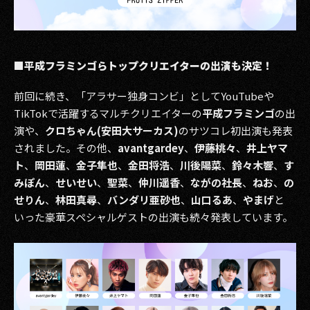
■平成フラミンゴらトップクリエイターの出演も決定！
前回に続き、「アラサー独身コンビ」としてYouTubeや
TikTokで活躍するマルチクリエイターの
平成フラミンゴ
の出
演や、
クロちゃん(安田大サーカス)
のサツコレ初出演も発表
されました。その他、
avantgardey
、
伊藤桃々
、
井上ヤマ
ト
、
岡田蓮
、
金子隼也
、
金田将浩
、
川後陽菜
、
鈴々木響
、
す
みぽん
、
せいせい
、
聖菜
、
仲川遥香
、
ながの社長
、
ねお
、
の
せりん
、
林田真尋
、
バンダリ亜砂也
、
山口るあ
、
やまげ
と
いった豪華スペシャルゲストの出演も続々発表しています。