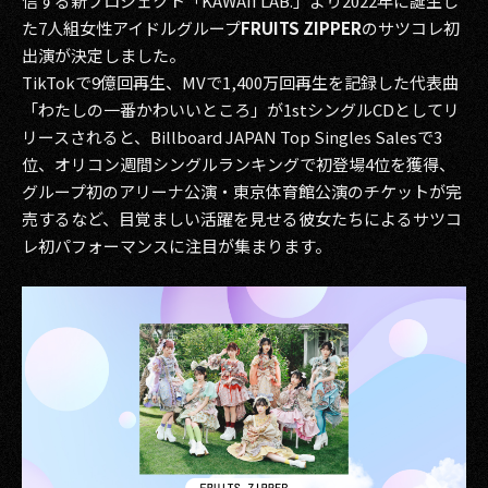
信する新プロジェクト「KAWAII LAB.」より2022年に誕生し
た7人組女性アイドルグループ
FRUITS ZIPPER
のサツコレ初
出演が決定しました。
TikTokで9億回再生、MVで1,400万回再生を記録した代表曲
「わたしの一番かわいいところ」が1stシングルCDとしてリ
リースされると、Billboard JAPAN Top Singles Salesで3
位、オリコン週間シングルランキングで初登場4位を獲得、
グループ初のアリーナ公演・東京体育館公演のチケットが完
売するなど、目覚ましい活躍を見せる彼女たちによるサツコ
レ初パフォーマンスに注目が集まります。