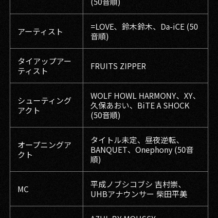
(50音順)
=LOVE、鈴木鈴木、Da-iCE (50
アーティスト
音順)
タイアップアー
FRUITS ZIPPER
ティスト
WOLF HOWL HARMONY、XY、
シューティング
久保あおい、BiTE A SHOCK
アクト
(50音順)
タイトル未定、昼夜逆転、
オープニングア
BANQUET、Onephony (50音
クト
順)
平成ノブシコブシ 吉村崇、
MC
UHBアナウンサー 柴田平美