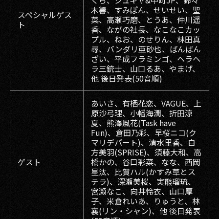
くら、ジュキヤ&中町JP、鈴々
木響、すみぽん、せいせい、聖
スペシャルゲス
菜、高瀬巧磨、とうあ、仲川遥
ト
香、ながの社長、なこなこカッ
プル、ねお、のせりん、林田真
尋、バンダリ亜砂也、ばんばん
ざい、平成フラミンゴ、ヘラヘ
ラ三銃士、山口るあ、やまげ、
他 後日発表(50音順)
あいさ、有栖花恋、VAGUE、上
原沙弓理、小幡海潤、折田涼
夏、熊澤風花(Task have
Fun)、倉田乃彩、早桜ニコ(ク
マリデパート)、清水里香、白
方美羽(SPRISE)、須藤大和、高
ゲスト
橋かの、谷口彩菜、なな、西岡
星汰、比賀ハル(かすみ草とス
テラ)、深瀬美桜、実熊瑠琉、
宮瀬なこ、向井怜衣、山口厚
子、米倉れいあ、りゅうと、林
襄(リン・シャン)、他 後日発表