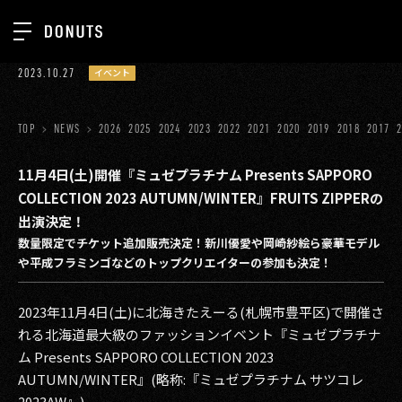
TOP
2023.10.27
イベント
お知らせ
NEWS
ジョブカン
TOP
NEWS
2026
2025
2024
2023
2022
2021
2020
2019
2018
2017
ABOUT
ゲーム
SERVICES
11月4日(土)開催『ミュゼプラチナム Presents SAPPORO
COLLECTION 2023 AUTUMN/WINTER』FRUITS ZIPPERの
ミクチャ
GROUP
出演決定！
医療(CLIUS)
数量限定でチケット追加販売決定！新川優愛や岡崎紗絵ら豪華モデル
RECRUIT
や平成フラミンゴなどのトップクリエイターの参加も決定！
出版メディア
CONTACT
美少女図鑑
2023年11月4日(土)に北海きたえーる(札幌市豊平区)で開催さ
れる北海道最大級のファッションイベント『ミュゼプラチナ
イベント
ム Presents SAPPORO COLLECTION 2023
AUTUMN/WINTER』(略称:『ミュゼプラチナム サツコレ
タテドラ
2023AW』)。