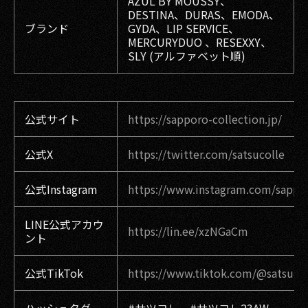
AZUL BY MOUSSY、
DESTINA、DURAS、EMODA、
ブランド
GYDA、LIP SERVICE、
MERCURYDUO 、RESEXXY、
SLY (アルファベット順)
公式サイト
https://sapporo-collection.jp/
公式X
https://twitter.com/satsucolle
公式Instagram
https://www.instagram.com/sappor
LINE公式アカウ
https://lin.ee/xzNGaCm
ント
公式TikTok
https://www.tiktok.com/@satsucoll