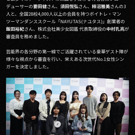
デューサーの
要田健
さん、
須田悦弘
さん、
柿沼雅美
さんの3
人と、全国28校4,000人以上の会員を持つボイトレ・マン
ツーマンダンススクール「NAYUTAS(ナユタス)」創業者の
飯田裕紀
さん、株式会社美少女図鑑 代表取締役の
中村孔亮
が
審査員を務めました。
芸能界の各分野の第一線でご活躍されている豪華ゲスト陣が
様々な視点から審査を行い、栄えある次世代No.1女性シン
ガーを決定しました。