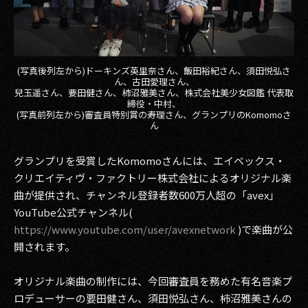
(写真後列左から)ドーキンズ英里奈さん、飯田裕紀さん、須田悦弘さ
ん、古田愛理さん、
兒玉遥さん、要田健さん、柿沼雅美さん、株式会社美少女図鑑 代表取
締役・中村、
(写真前列左から)審査員特別賞の寿理さん、グランプリのKomomoさ
ん
グランプリを受賞したKomomoさんには、エイベックス・
クリエイティヴ・ファクトリー株式会社によるオリジナル楽
曲が提供され、チャンネル登録者数600万人超の「avex」
YouTube公式チャンネル(
https://www.youtube.com/user/avexnetwork
)で楽曲が公
開されます。
オリジナル楽曲の制作には、今回審査員を務めた有名音楽プ
ロデューサーの要田健さん、須田悦弘さん、柿沼雅美さんの