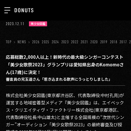
TOP
2023.12.11
美少女図鑑
お知らせ
NEWS
ジョブカン
TOP
NEWS
2026
2025
2024
2023
2022
2021
2020
2019
2018
2017
ABOUT
ゲーム
SERVICES
応募総数2,000人以上！新時代の最大級シンガーコンテスト
「美少女歌祭2023」グランプリは愛知県出身のKomomoさ
ミクチャ
GROUP
ん(17歳)に決定！
医療(CLIUS)
審査員の兒玉遥さん「惹き込まれる歌声にうっとりしました」
RECRUIT
出版メディア
CONTACT
株式会社美少女図鑑(東京都渋谷区、代表取締役:中村孔亮)が
美少女図鑑
運営する地域密着型メディア『美少女図鑑』は、エイベック
ス・クリエイティヴ・ファクトリー株式会社(東京都港区、
イベント
代表取締役社長:中山雄太)と主催する全国規模の“次世代シン
ガー”オーディション「美少女歌祭2023」の最終審査及び授
タテドラ