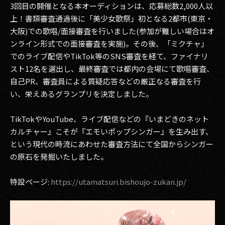
3回目の開催となる本オーディションは、応募総数2,000人以
上！書類審査通過後に「美少女歌祭」初となる2都市(東京・
大阪)での歌唱/面接審査を行いました(参加が難しい場合はオ
ンライン形式での面接審査を実施)。その後、「ミクチャ」
でのライブ配信やTikTok等のSNS審査を経て、ファイナリ
スト12名を選出し、最終審査では都内の会場にて歌唱審査、
自己PR、審査員による質疑応答などの厳正なる審査を行
い、栄えあるグランプリを決定しました。
TikTokやYouTube、ライブ配信などの『いまどきのネット
カルチャー』こそが『エモいポップシンガー』を生み出す、
という現代の時流にあわせた審査方法にて全国からシンガー
の原石を発掘いたしました。
特設ページ:
https://utamatsuri.bishoujo-zukan.jp/