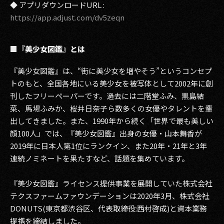
◆ アプリダウンロードURL :
https://app.adjust.com/dv5zeqn
■『美少女図鑑』とは
『美少女図鑑』は、“街に美少女を増やそう”というコンセプ
トのもと、全国各地にいる美少女を被写体として2002年に創
刊したフリーペーパーです。過去には二階堂ふみ、黒島結
菜、馬場ふみか、桜井日奈子ら数多くの女優やタレントを輩
出してきました。また、1990年から続く「世界で最も美しい
顔100人」では、『美少女図鑑』出身の女優・山本舞香が
2019年に日本人第1位にランクイン、また20年・21年と3年
連続ノミネートを果たすなど、話題を集めています。
『美少女図鑑』ライセンス提供事業を展開していた株式会社
テクスファームファウンデーションは2020年3月、株式会社
DONUTS(東京都渋谷区、代表取締役:西村啓成)と資本業務
提携を締結しました。