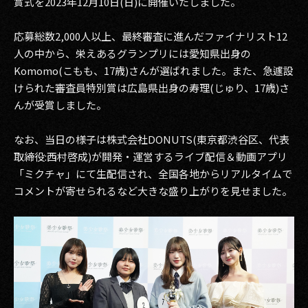
賞式を2023年12月10日(日)に開催いたしました。
その他事業
PRIVACY POLICY
応募総数2,000人以上、最終審査に進んだファイナリスト12
人の中から、栄えあるグランプリには愛知県出身の
2026
Komomo(こもも、17歳)さんが選ばれました。また、急遽設
けられた審査員特別賞は広島県出身の寿理(じゅり、17歳)さ
2025
んが受賞しました。
2024
なお、当日の様子は株式会社DONUTS(東京都渋谷区、代表
2023
取締役:西村啓成)が開発・運営するライブ配信＆動画アプリ
「ミクチャ」にて生配信され、全国各地からリアルタイムで
2022
コメントが寄せられるなど大きな盛り上がりを見せました。
2021
2020
2019
2018