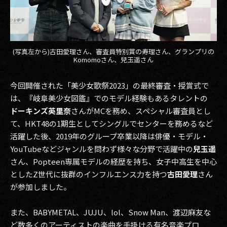
2017
2016
(写真左から)古田愛理さん、審査員特別賞の寿理さん、グランプリの
Komomoさん、兒玉遥さん
2015
2014
今回開催された「美少女歌祭2023」の最終審査・授賞式で
は、『岐阜美少女図鑑』でのモデル経験もあるタレントの
2013
ドーキンズ英里奈
さんがMCを務め、スペシャル審査員とし
て、HKT48の1期生としてシングルでセンターを務めるなど
2012
活躍した後、2019年のグループ卒業以降は俳優・モデル・
YouTubeなどジャンルを問わず様々な分野で活躍中の
兒玉遥
2011
さん、Popteen専属モデルの経歴を持ち、女子中高生を中心
2010
としたZ世代に抜群のインフルエンス力を持つ
古田愛理
さん
が参加しました。
2009
また、BABYMETAL、JUJU、lol、Snow Man、渡辺麻友な
ど数多くのアーティストの楽曲を手掛ける有名音楽プロ