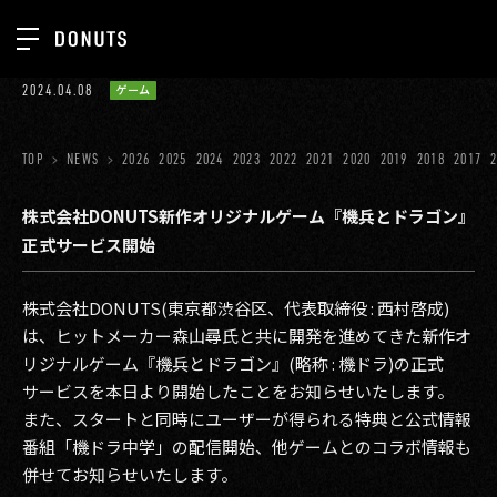
TOP
2024.04.08
ゲーム
お知らせ
NEWS
ジョブカン
TOP
NEWS
2026
2025
2024
2023
2022
2021
2020
2019
2018
2017
ABOUT
ゲーム
SERVICES
株式会社DONUTS新作オリジナルゲーム『機兵とドラゴン』
正式サービス開始
ミクチャ
GROUP
医療(CLIUS)
RECRUIT
株式会社DONUTS(東京都渋谷区、代表取締役 : 西村啓成)
は、ヒットメーカー森山尋氏と共に開発を進めてきた新作オ
出版メディア
CONTACT
リジナルゲーム『機兵とドラゴン』(略称 : 機ドラ)の正式
美少女図鑑
サービスを本日より開始したことをお知らせいたします。
また、スタートと同時にユーザーが得られる特典と公式情報
イベント
番組「機ドラ中学」の配信開始、他ゲームとのコラボ情報も
タテドラ
併せてお知らせいたします。