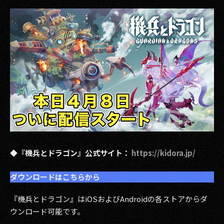
その他事業
PRIVACY POLICY
2026
2025
2024
2023
2022
◆『機兵とドラゴン』公式サイト：
https://kidora.jp/
2021
ダウンロードはこちらから
2020
『機兵とドラゴン』はiOSおよびAndroidの各ストアからダ
2019
ウンロード可能です。
2018