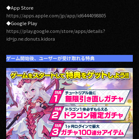
◆App Store
2017
https://apps.apple.com/jp/app/id6444098805
◆Google Play
2016
https://play.google.com/store/apps/details?
2015
id=jp.ne.donuts.kidora
2014
ゲーム開始後、ユーザーが受け取れる特典
2013
2012
2011
2010
2009