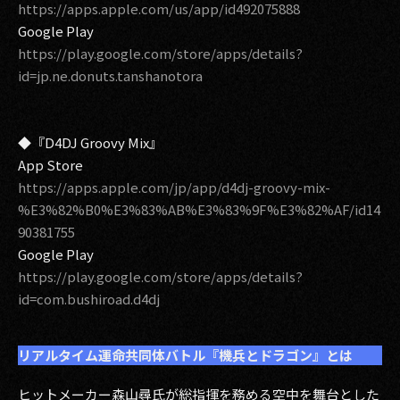
https://apps.apple.com/us/app/id492075888
Google Play
https://play.google.com/store/apps/details?
id=jp.ne.donuts.tanshanotora
◆『D4DJ Groovy Mix』
App Store
https://apps.apple.com/jp/app/d4dj-groovy-mix-
%E3%82%B0%E3%83%AB%E3%83%9F%E3%82%AF/id14
90381755
Google Play
https://play.google.com/store/apps/details?
id=com.bushiroad.d4dj
リアルタイム運命共同体バトル『機兵とドラゴン』とは
ヒットメーカー森山尋氏が総指揮を務める空中を舞台とした