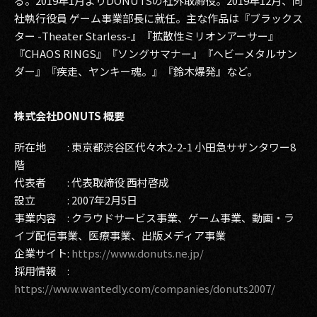
る。2019年1月よりDONUTSの社外取締役。2019年12月、同
社執行役員 ゲーム事業部長に就任。主な作品は『ブラックス
ター -Theater Starless-』『拡散性ミリオンアーサー』
『CHAOS RINGS』『ソングサマナー』『ヘビーメタルサン
ダー』『疾走、ヤンキー魂。』『鈴木爆発』など。
株式会社DONUTS 概要
所在地 : 東京都渋谷区代々木2-2-1 小田急サザンタワー8
階
代表者 : 代表取締役 西村啓成
設立 : 2007年2月5日
事業内容 : クラウドサービス事業、ゲーム事業、動画・ラ
イブ配信事業、医療事業、出版メディア事業
企業サイト:
https://www.donuts.ne.jp/
採用情報 :
https://www.wantedly.com/companies/donuts2007/