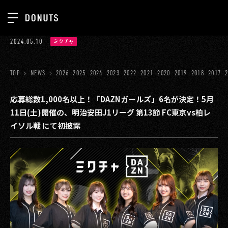
TOP
2024.05.10
ミクチャ
お知らせ
NEWS
ジョブカン
TOP
NEWS
2026
2025
2024
2023
2022
2021
2020
2019
2018
2017
ABOUT
ゲーム
SERVICES
応募総数1,000名以上！「DAZNガールズ」6名が決定！5月
11日(土)開催の、明治安田J1リーグ 第13節 FC東京vs柏レ
ミクチャ
GROUP
イソル戦 にて初披露
医療(CLIUS)
RECRUIT
出版メディア
CONTACT
美少女図鑑
イベント
タテドラ