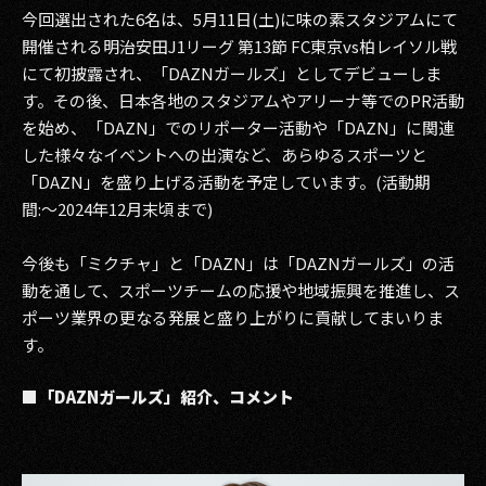
今回選出された6名は、5月11日(土)に味の素スタジアムにて
2017
開催される明治安田J1リーグ 第13節 FC東京vs柏レイソル戦
にて初披露され、「DAZNガールズ」としてデビューしま
2016
す。その後、日本各地のスタジアムやアリーナ等でのPR活動
を始め、「DAZN」でのリポーター活動や「DAZN」に関連
2015
した様々なイベントへの出演など、あらゆるスポーツと
2014
「DAZN」を盛り上げる活動を予定しています。(活動期
間:〜2024年12月末頃まで)
2013
今後も「ミクチャ」と「DAZN」は「DAZNガールズ」の活
2012
動を通して、スポーツチームの応援や地域振興を推進し、ス
ポーツ業界の更なる発展と盛り上がりに貢献してまいりま
2011
す。
2010
■「DAZNガールズ」紹介、コメント
2009