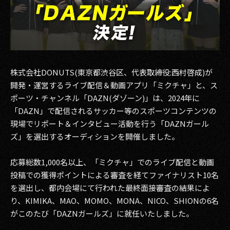
その他事業
PRIVACY POLICY
2026
株式会社DONUTS(東京都渋谷区、代表取締役:西村啓成)が
2025
開発・運営するライブ配信＆動画アプリ「ミクチャ」と、ス
2024
ポーツ・チャンネル「DAZN(ダゾーン)」は、2024年に
「DAZN」で配信されるサッカー等のスポーツコンテンツの
2023
現場でリポート＆インタビュー活動を行う「DAZNガール
ズ」を選出するオーディションを開催しました。
2022
2021
応募総数1,000名以上、「ミクチャ」でのライブ配信と動画
投稿での獲得ポイントによる審査を経てファイナリスト10名
2020
を選出し、都内会場にて行われた最終面接審査の結果によ
り、KIMIKA、MAO、MOMO、MONA、NICO、SHIONの6名
2019
がこのたび「DAZNガールズ」に就任いたしました。
2018