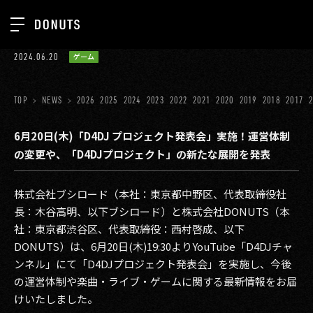
TOP
2024.06.20
ゲーム
お知らせ
NEWS
ジョブカン
TOP
NEWS
2026
2025
2024
2023
2022
2021
2020
2019
2018
2017
ABOUT
ゲーム
SERVICES
6月20日(木)「D4DJ プロジェクト発表会」実施！運営体制
の変更や、「D4DJプロジェクト」の新たな展開を発表
ミクチャ
GROUP
医療(CLIUS)
RECRUIT
株式会社ブシロード（本社：東京都中野区、代表取締役社
長：木谷高明、以下ブシロード）と株式会社DONUTS（本
出版メディア
CONTACT
社：東京都渋⾕区、代表取締役：⻄村啓成、以下
美少女図鑑
DONUTS）は、6月20日(木)19:30よりYouTube「D4DJチャ
ンネル」にて「D4DJプロジェクト発表会」を実施し、今後
イベント
の運営体制や楽曲・ライブ・ゲームに関する最新情報をお届
タテドラ
けいたしました。