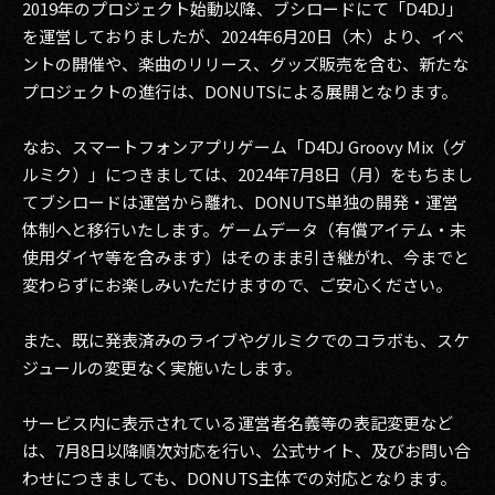
2019年のプロジェクト始動以降、ブシロードにて「D4DJ」
を運営しておりましたが、2024年6月20日（木）より、イベ
2017
ントの開催や、楽曲のリリース、グッズ販売を含む、新たな
2016
プロジェクトの進行は、DONUTSによる展開となります。
2015
なお、スマートフォンアプリゲーム「D4DJ Groovy Mix（グ
ルミク）」につきましては、2024年7月8日（月）をもちまし
2014
てブシロードは運営から離れ、DONUTS単独の開発・運営
体制へと移行いたします。ゲームデータ（有償アイテム・未
2013
使用ダイヤ等を含みます）はそのまま引き継がれ、今までと
2012
変わらずにお楽しみいただけますので、ご安心ください。
2011
また、既に発表済みのライブやグルミクでのコラボも、スケ
ジュールの変更なく実施いたします。
2010
2009
サービス内に表示されている運営者名義等の表記変更など
は、7月8日以降順次対応を行い、公式サイト、及びお問い合
わせにつきましても、DONUTS主体での対応となります。