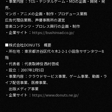
・事業内容 ：TCG・デジタルゲーム・MDの企画・開発・発
売、
マンガ・アニメの企画・制作・プロデュース業務
広告代理店業務、声優事務所の運営
音楽コンテンツ・プロレス興行の企画・制作
・企業サイト ：
https://bushiroad.co.jp/
■株式会社DONUTS 概要
・所在地 ：東京都渋谷区代々木2-2-1 小田急サザンタワー8
階
・代表者 ：代表取締役 西村啓成
・設立 ：2007年2月5日
・事業内容 ：クラウドサービス事業、ゲーム事業、動画・ラ
イブ配信事業、医療事業、
出版メディア事業
・企業サイト ：
https://www.donuts.ne.jp/