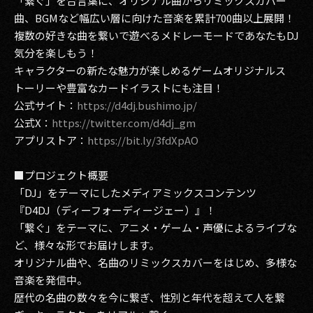
「繋ぐ」を合言葉に、オリジナル曲からリミックスカバー
曲、BGMなど幅広い層に向けた音楽を累計700曲以上展開！
複数の好きな曲を繋いで遊べるメドレーモードであなたもDJ
気分を楽しもう！
キャラクターの新たな魅力が楽しめるゲームオリジナルス
トーリーや豊富なカードイラストにも注目！
公式サイト：
https://d4dj.bushimo.jp/
公式X：
https://twitter.com/d4dj_gm
アプリストア：
https://bit.ly/3fdXpAO
■プロジェクト概要
「DJ」をテーマにしたメディアミックスコンテンツ
『D4DJ（ディーフォーディージェー）』！
「繋ぐ」をテーマに、アニメ・ゲーム・声優によるライブな
ど、様々な形でお届けします。
オリジナル曲や、名曲のリミックスカバーをはじめ、多様な
音楽を発信中。
歴代の名曲の数々を今に繋ぎ、性別と年代を超えて人を繋