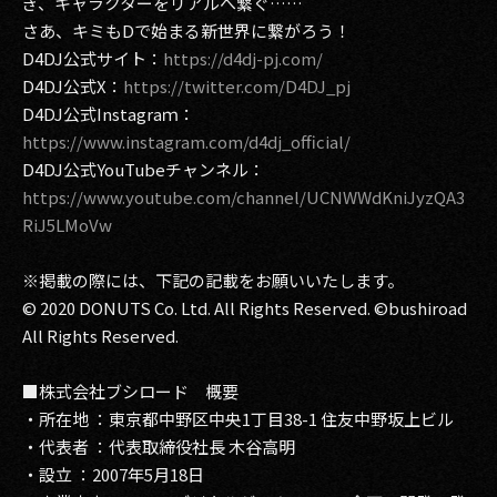
ぎ、キャラクターをリアルへ繋ぐ……
さあ、キミもDで始まる新世界に繋がろう！
D4DJ公式サイト：
https://d4dj-pj.com/
D4DJ公式X：
https://twitter.com/D4DJ_pj
D4DJ公式Instagraｍ：
https://www.instagram.com/d4dj_official/
D4DJ公式YouTubeチャンネル：
https://www.youtube.com/channel/UCNWWdKniJyzQA3
RiJ5LMoVw
※掲載の際には、下記の記載をお願いいたします。
© 2020 DONUTS Co. Ltd. All Rights Reserved. ©bushiroad
All Rights Reserved.
■株式会社ブシロード 概要
・所在地 ：東京都中野区中央1丁目38-1 住友中野坂上ビル
・代表者 ：代表取締役社長 木谷高明
・設立 ：2007年5月18日