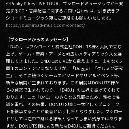
※Peaky P-key LIVE TOUR、ブシロードミュージックから発
売するCD・音楽配信に関するお問い合わせは、引き続きブ
シロードミュージック宛にご連絡をお願いいたします。
https://bushiroad-music.com/contact/
【ブシロードからのメッセージ】
「D4DJ」はブシロードと株式会社DONUTS様と共同で立ち
上げ、ゲーム・音楽・アニメと幅広いメディアミックスを展
開してきました。D4DJ 1st LIVEから数えますと、まもなく5
周年のコンテンツになりますが、「Doggo」「グルミク研究
生」、そこに紐づくゲームエピソードやリアルイベント等、
新たな展開が生まれております。この展開はDONUTS様か
らの発案で生まれており、「D4DJ」の世界を拡げてくれて
おります。この「D4DJ」のさらなる発展のため、両社で協
議を重ね、その結果、DONUTS様に一本化してプロジェク
トを継承することが最善という判断となりました。ブシロー
ドとしては途中で離れる結果となってしまい残念ではありま
すが、DONUTS様による新たなD4DJにご期待ください。