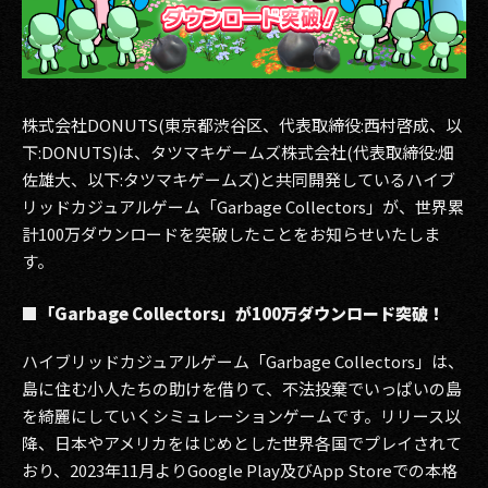
その他事業
PRIVACY POLICY
2026
株式会社DONUTS(東京都渋谷区、代表取締役:西村啓成、以
下:DONUTS)は、タツマキゲームズ株式会社(代表取締役:畑
2025
佐雄大、以下:タツマキゲームズ)と共同開発しているハイブ
2024
リッドカジュアルゲーム「Garbage Collectors」が、世界累
計100万ダウンロードを突破したことをお知らせいたしま
2023
す。
2022
■「Garbage Collectors」が100万ダウンロード突破！
2021
ハイブリッドカジュアルゲーム「Garbage Collectors」は、
2020
島に住む小人たちの助けを借りて、不法投棄でいっぱいの島
を綺麗にしていくシミュレーションゲームです。リリース以
2019
降、日本やアメリカをはじめとした世界各国でプレイされて
おり、2023年11月よりGoogle Play及びApp Storeでの本格
2018