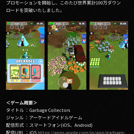
プロモーションを開始し、このたび世界累計100万ダウン
ロードを突破いたしました。
2017
2016
2015
2014
2013
2012
2011
2010
＜ゲーム概要＞
タイトル ：Garbage Collectors
2009
ジャンル ：アーケードアイドルゲーム
配信形式 ：スマートフォン(iOS、Android)
配信URL ：iOS
https://apps.apple.com/jp/app/garbage-