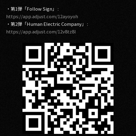
・第1弾「Follow Sign」 :
https://app.adjust.com/12ayoyoh
・第2弾「Human Electric Company」 :
https://app.adjust.com/12v8tz8l