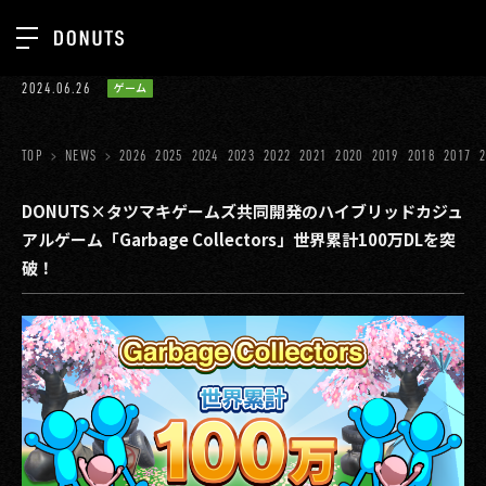
TOP
2024.06.26
ゲーム
お知らせ
NEWS
ジョブカン
TOP
NEWS
2026
2025
2024
2023
2022
2021
2020
2019
2018
2017
ABOUT
ゲーム
SERVICES
DONUTS×タツマキゲームズ共同開発のハイブリッドカジュ
アルゲーム「Garbage Collectors」世界累計100万DLを突
ミクチャ
GROUP
破！
医療(CLIUS)
RECRUIT
出版メディア
CONTACT
美少女図鑑
イベント
タテドラ