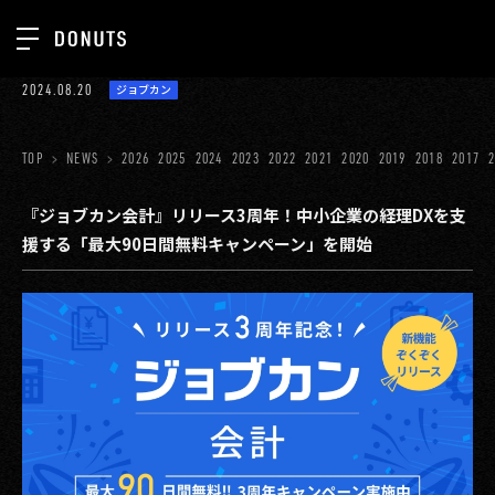
TOP
2024.08.20
ジョブカン
お知らせ
NEWS
ジョブカン
TOP
NEWS
2026
2025
2024
2023
2022
2021
2020
2019
2018
2017
ABOUT
ゲーム
SERVICES
『ジョブカン会計』リリース3周年！中小企業の経理DXを支
援する「最大90日間無料キャンペーン」を開始
ミクチャ
GROUP
医療(CLIUS)
RECRUIT
出版メディア
CONTACT
美少女図鑑
イベント
タテドラ