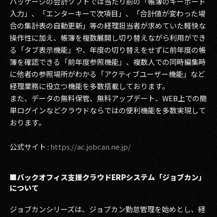
パッケージの会計ソフトでは当たり前の「帳簿のキーボード
入力」、「エンターキーで次項目」、「合計値が変わった場
合の集計表の自動更新」等の経理担当者が求めていた軽快な
操作性に加え、帳簿を複数展開し切り替えながら利用ができ
る「タブ表示機能」や、年度の切り替えをせずに前年度の帳
簿を確認できる「前年度参照機能」、複数人での同時編集時
に他者の参照場所がわかる「アクティブユーザー機能」など
経理業務に役立つ機能を多数搭載しております。
また、データの無料保管、無料アップデート、WEB上での簡
単ログインなどクラウドならではの便利機能を多数実現して
おります。
公式サイト :
https://ac.jobcan.ne.jp/
■バックオフィス支援クラウドERPシステム「ジョブカン」
について
ジョブカンシリーズは、ジョブカン勤怠管理を始めとし、経