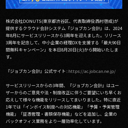
その他事業
PRIVACY POLICY
株式会社DONUTS(東京都渋谷区、代表取締役:西村啓成)が
2026
提供するクラウド会計システム『ジョブカン会計』は、2024
年8月にサービスリリースから3周年を迎えました。リリース
2025
3周年を記念して、中小企業の経理DXを支援する「最大90日
間無料キャンペーン」を本日8月20日(火)から開始いたしま
2024
す。
2023
『ジョブカン会計』公式サイト :
https://ac.jobcan.ne.jp/
2022
サービスリリースからの3年間、『ジョブカン会計』はユー
2021
ザーからのご意見や法・制度改正に伴うご要望にいち早くお
応えして様々な機能をリリースしてまいりました。特に直近
2020
1年では「インボイス制度への対応機能」「予算・予実管理
機能」「証憑管理・書類保存機能」などを追加し、企業の
2019
バックオフィス業務をより一層効率化しています。
2018