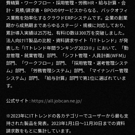
費精算・ワークフロー・採用管理・労務HR・給与計算・会
計・見積/請求書・BPOの9サービスからなる、バックオフィ
ス業務を効率化するクラウドERPシステムです。企業の創業
期から成熟期まであらゆるステージ・規模に対応しており、
累計導入実績は25万社、有料ID数は300万を突破しました。
法人向けIT製品の比較・資料請求サイト「ITトレンド」が発
表した「ITトレンド年間ランキング2023※」において、「勤
怠管理・就業管理」部門、「シフト管理・人員計画(WFM)」
部門、「ワークフロー」部門、「採用管理・選考管理システ
ム」部門、「労務管理システム」部門、「マイナンバー管理
システム」部門、「給与計算」部門で第1位に選ばれていま
す。
公式サイト :
https://all.jobcan.ne.jp/
※2023年にITトレンドの各カテゴリーでユーザーから最も支
持された製品を発表。2023年1月1日～11月30日までの資料
請求数をもとに集計しています。