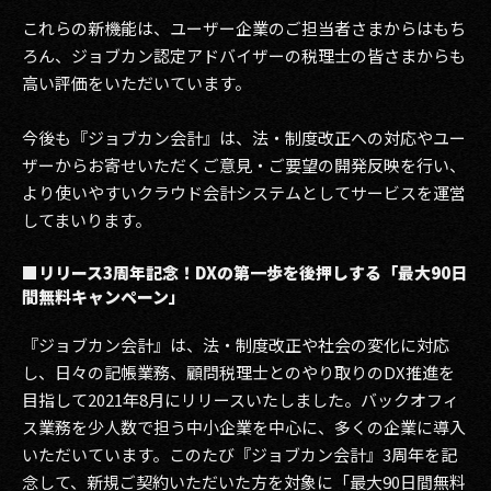
これらの新機能は、ユーザー企業のご担当者さまからはもち
2017
ろん、ジョブカン認定アドバイザーの税理士の皆さまからも
高い評価をいただいています。
2016
2015
今後も『ジョブカン会計』は、法・制度改正への対応やユー
ザーからお寄せいただくご意見・ご要望の開発反映を行い、
2014
より使いやすいクラウド会計システムとしてサービスを運営
してまいります。
2013
■リリース3周年記念！DXの第一歩を後押しする「最大90日
2012
間無料キャンペーン」
2011
『ジョブカン会計』は、法・制度改正や社会の変化に対応
2010
し、日々の記帳業務、顧問税理士とのやり取りのDX推進を
目指して2021年8月にリリースいたしました。バックオフィ
2009
ス業務を少人数で担う中小企業を中心に、多くの企業に導入
いただいています。このたび『ジョブカン会計』3周年を記
念して、新規ご契約いただいた方を対象に「最大90日間無料