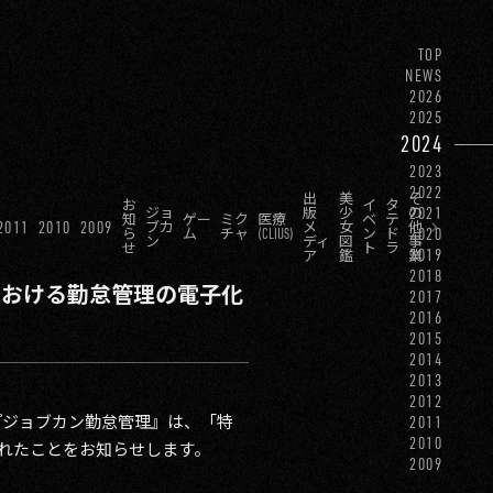
TOP
NEWS
2026
2025
2024
2023
2022
出
美
そ
お
イ
タ
2021
ジョ
版
少
の
知
ゲー
ミク
医療
ベ
テ
2011
2010
2009
ブカ
メ
女
他
2020
ら
ム
チャ
(CLIUS)
ン
ド
ン
ディ
図
事
せ
ト
ラ
2019
ア
鑑
業
2018
における勤怠管理の電子化
2017
2016
2015
2014
2013
2012
『ジョブカン勤怠管理』は、「特
2011
2010
されたことをお知らせします。
2009