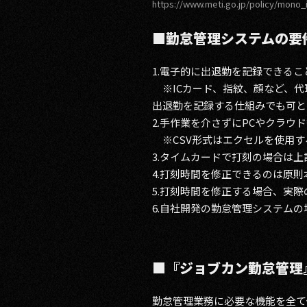
https://www.meti.go.jp/policy/mono_
■勤怠管理システムの要
1.電子的に出退勤を記録できるこ
※ICカード、指紋、顔など、代
出退勤を記録する仕組みでも可と
2.手作業を介さずにPCやクラウ
※CSV形式はエクセルを使用す
3.タイムカードで打刻の場合は
4.打刻時間を修正できるのは原
5.打刻時間を修正する場合、実
6.自社開発の勤怠管理システムの
■『ジョブカン勤怠管理
勤怠管理業務に必要な機能を全て