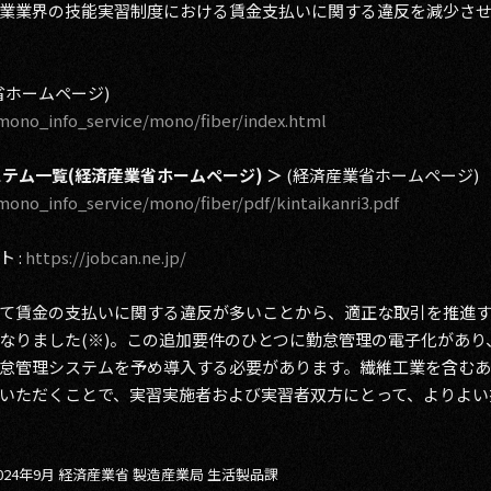
業業界の技能実習制度における賃金支払いに関する違反を減少さ
省ホームページ)
/mono_info_service/mono/fiber/index.html
テム一覧(経済産業省ホームページ) ＞
(経済産業省ホームページ)
mono_info_service/mono/fiber/pdf/kintaikanri3.pdf
 :
https://jobcan.ne.jp/
て賃金の支払いに関する違反が多いことから、適正な取引を推進
なりました(※)。この追加要件のひとつに勤怠管理の電子化があ
怠管理システムを予め導入する必要があります。繊維工業を含む
いただくことで、実習実施者および実習者双方にとって、よりよい
24年9月 経済産業省 製造産業局 生活製品課