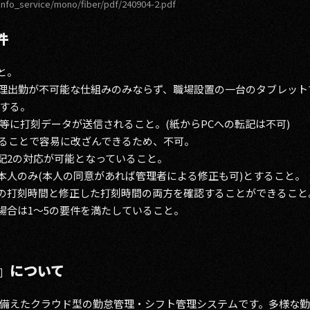
info_service/mono/fiber/pdf/240904-2.pdf
件
と。
理出勤が不可能な仕組みのみならず、職場設置の一台のタブレット
する。
ド等に打刻データが送信されること。(紙からPCへの転記は不可)
ることで容易に改ざんできるため、不可。
上記2の対応が可能となっていること。
則本人のみ(本人の同意があれば管理者による修正も可)とすること。
際の打刻時間と修正した打刻時間の両方を確認することができること
場合は1～5の要件を満たしていること。
』について
備えたクラウド型の勤怠管理・シフト管理システムです。多様な