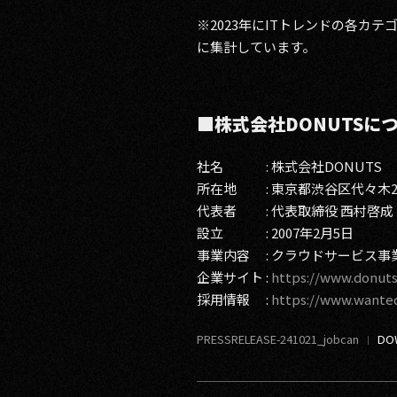
※2023年にITトレンドの各カ
に集計しています。
■株式会社DONUTSに
社名 : 株式会社DONUTS
所在地 : 東京都渋谷区代々木2-
代表者 : 代表取締役 西村啓成
設立 : 2007年2月5日
事業内容 : クラウドサービス
企業サイト :
https://www.donuts
採用情報 :
https://www.wante
PRESSRELEASE-241021_jobcan