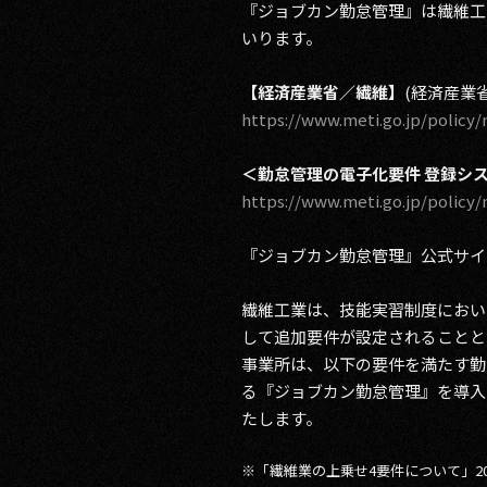
『ジョブカン勤怠管理』は繊維工
いります。
RECRUIT
【経済産業省／繊維】
(経済産業
CONTACT
https://www.meti.go.jp/policy
＜勤怠管理の電子化要件 登録シス
https://www.meti.go.jp/policy/
『ジョブカン勤怠管理』公式サイト
PRIVACY POLICY
繊維工業は、技能実習制度におい
して追加要件が設定されることと
事業所は、以下の要件を満たす勤
る『ジョブカン勤怠管理』を導入
たします。
※「繊維業の上乗せ4要件について」20