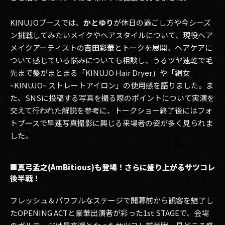
KINUJOブースでは、
かとゆり
が休日の過ごし方や今シーズ
ン挑戦してみたいメイクやヘアスタイルについて、現役ヘア
メイクアーティストの
吉田彩華
とトークを展開。ヘアケアに
ついて感じている悩みについても相談し、うるツヤ速乾で毛
先まで髪がまとまる「KINUJO Hair Dryer」や「絹女
~KINUJO~ ストレートアイロン」の使用感を語りました。ま
た、SNSに投稿する写真を撮る際のポイントについて実演を
交えて行われた解説を参考に、トークショー終了後にはフォ
トブースで早速写真撮影に興じる来場者の姿が多く見られま
した。
■真弓孟之(AmBitious)も登場！さらに盛り上がるサツコレ
後半戦！
フレッシュ＆パワフルなステージで開幕前から観客を魅了し
たOPENING ACTと豪華出演者が彩った1st STAGEで、会場