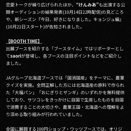
恋愛トークが繰り広げられたほか、
“けんみあ”
も出演する公
開オーディションの結果発表(10月14日22時配信)の見どころ
や、新シーズン『今日、好きになりました。キョンジュ編』
(10月21日スタート)が告知されました。
【BOOTH TIME】
出展ブースを紹介する「ブースタイム」ではリポーターとし
て
saori
が登場し、各ブースの注目ポイントなどをご紹介し
ました。
JAグループ北海道ブースでは「国消国産」をテーマに、農業
クイズを実施。全問正解した方には北海道産の原料で作られ
た「大福パン」「おにぎりとザンギ」のいずれかを無料提供
しており、サツコレをきっかけに自国で生産したものを自国
で消費することの大切さや、農業王国・北海道への理解をよ
り深める取り組みが行われていました。
全国に展開する100円ショップ・ワッツブースでは、オリジ