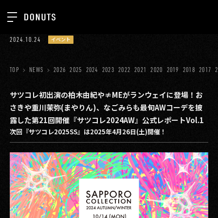
TOP
2024.10.24
イベント
お知らせ
NEWS
ジョブカン
TOP
NEWS
2026
2025
2024
2023
2022
2021
2020
2019
2018
2017
ABOUT
ゲーム
SERVICES
サツコレ初出演の柏木由紀や≠MEがランウェイに登場！お
さきや重川茉弥(まやりん)、なごみらも最旬AWコーデを披
ミクチャ
GROUP
露した第21回開催『サツコレ2024AW』公式レポートVol.1
医療(CLIUS)
次回『サツコレ2025SS』は2025年4月26日(土)開催！
RECRUIT
出版メディア
CONTACT
美少女図鑑
イベント
タテドラ