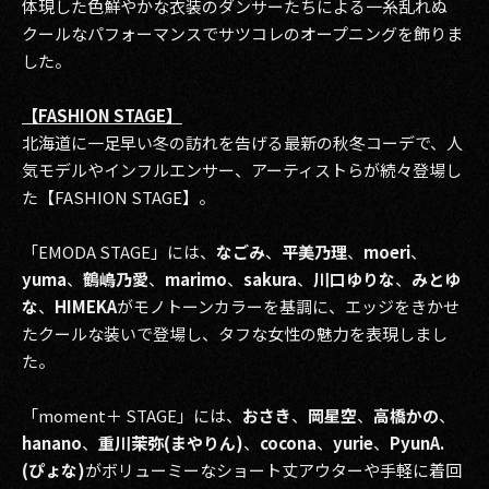
体現した色鮮やかな衣装のダンサーたちによる一糸乱れぬ
クールなパフォーマンスでサツコレのオープニングを飾りま
した。
【FASHION STAGE】
北海道に一足早い冬の訪れを告げる最新の秋冬コーデで、人
気モデルやインフルエンサー、アーティストらが続々登場し
た【FASHION STAGE】。
「EMODA STAGE」には、
なごみ
、
平美乃理
、
moeri
、
yuma
、
鶴嶋乃愛
、
marimo
、
sakura
、
川口ゆりな
、
みとゆ
な
、
HIMEKA
がモノトーンカラーを基調に、エッジをきかせ
たクールな装いで登場し、タフな女性の魅力を表現しまし
た。
「moment＋ STAGE」には、
おさき
、
岡星空
、
高橋かの
、
hanano
、
重川茉弥(まやりん)
、
cocona
、
yurie
、
PyunA.
(ぴょな)
がボリューミーなショート丈アウターや手軽に着回