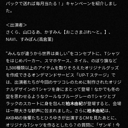
パックで送れば毎月当たる！」キャンペーンを紹介しまし
た。
＜出演者＞
さくら、山口るあ、かすみん【おこさまぷれ～と。】、
NAVI、すみぽん(高倉菫)
“みんなが違うから世界は楽しい”をコンセプトに、Tシャツ
をはじめパーカー、スマホケース、ネイル、のぼり旗など
1,500種類以上のアイテムを取りそろえたオリジナルグッズ
を作成できるオンデマンドサービス「UP-T ステージ」で
は、出演者たちが今回のサツコレのために制作されたオリジ
ナルデザインのTシャツを身にまとって登場！なかでも冬の
空を思わせるようなクールなブルーグレーのTシャツとブ
ラックのスカートに身を包んだ
柏木由紀
が登場すると、会場
は一際大きな歓声に包まれました。さらに
柏木由紀
は、
AKB48の後輩たちとひろゆきが出演するCMを見たあとに、
オリジナルTシャツを作るとしたら？の質問に「ザンギ！今