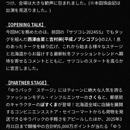
つけ、会場は大きな歓声に包まれました。(※本田珠由記は
出演を見送りました。)
【OPENING TALK】
今回MCを務めたのは、前回の『サツコレ2024SS』でもタッ
グを組んだ
西澤由夏
と
吉村崇(平成ノブシコブシ)
の2人！息
のあったトークを繰り広げ、これから始まる様々なステージ
と北海道からお届けする最新秋冬ファッショントレンドへ期
待を寄せるコメントとともに、サツコレのスタートを高らか
に宣言しました。
【PARTNER STAGE】
「ゆうパック ステージ」にはティーンに絶大な人気を誇る
ファッションモデル・インフルエンサーの
さくら
と、郵便局
のキャラクターの
ぽすくま
が登場！北海道全域に店舗を展開
するコンビニエンスストア・セイコーマートからも荷物を発
送できるゆうパックの手軽さをアピールしたほか、2025年3
月31日まで開催中の合計約5,000万ポイントが当たる「ゆう