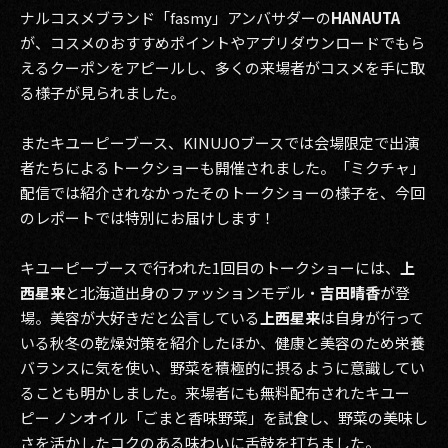
ナルコスメブランド「fasmy」アンバサダーの
HANAUTA
が、コスメのおすすめポイントやアプリダウンロードでもら
えるクーポンをアピールし、多くの来場者がコスメを手に取
る様子が見られました。
またキユーピーブース、KINUJOブースでは会場限定で出演
者たちによるトークショーも開催されました。「ミクチャ」
配信では紹介されなかったそのトークショーの様子を、今回
のレポートでは特別にお届けします！
キユーピーブースで行われた1回目のトークショーには、
上
西星来
と北海道出身のファッションモデル・
吉田晴香
が登
場。美容が大好きだと公言している
上西星来
は自身が行って
いる秋冬の乾燥対策を紹介したほか、健康と美容のため栄養
バランスに気を使い、野菜を積極的に摂るように意識してい
ることも明かしました。来場者にも無料配布されたキユー
ピー ノンオイル「ごまと香味野菜」を試食し、野菜の美味し
さを活かしたコクのある味わいに舌鼓を打ちました。