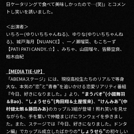
日ケータリングで食べて美味しかったので…(笑)」とコメン
トし笑いを誘いました。
＜出演者＞
いちろー(ゆりいちちゃんねる)、ゆりな(ゆりいちちゃんね
る)、城戸海月【NUANCE】、一ノ瀬瑠菜、もこちーず
【PATI PATI CANDY...☆】、みちゃ、山田瑠々、皆藤空良、
柏木由紀
【MEDIA TIE-UP】
「ABEMAステージ」には、現役高校生たちのリアルで等身
大な、本気の“恋”と“青春”を追いかける恋愛リアリティ番組
『今日、好きになりました。』より、
“まうバオ”(小國舞羽
＆Bao)
、
“しょうせら”(角田翔＆土屋惺来)
、
“けんみあ”(中
村健太朗＆藤田みあ)
のカップル3組が登場！照れ笑いを見せ
ながらも、手を繋いで仲睦まじげにランウェイを歩きまし
た。また、ステージでは『今日、好きになりました。ドンタ
ン編』でカップル成立したばかりの
“しょうせら”
の初々しい