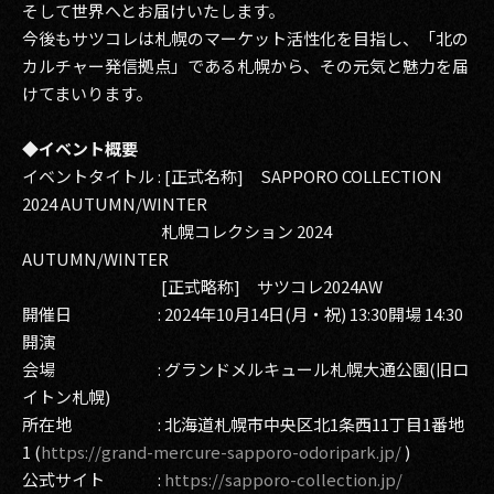
そして世界へとお届けいたします。
今後もサツコレは札幌のマーケット活性化を目指し、「北の
カルチャー発信拠点」である札幌から、その元気と魅力を届
けてまいります。
◆イベント概要
イベントタイトル : [正式名称] SAPPORO COLLECTION
2024 AUTUMN/WINTER
札幌コレクション 2024
AUTUMN/WINTER
[正式略称] サツコレ2024AW
開催日 : 2024年10月14日(月・祝) 13:30開場 14:30
開演
会場 : グランドメルキュール札幌大通公園(旧ロ
イトン札幌)
所在地 : 北海道札幌市中央区北1条西11丁目1番地
1 (
https://grand-mercure-sapporo-odoripark.jp/
)
公式サイト :
https://sapporo-collection.jp/