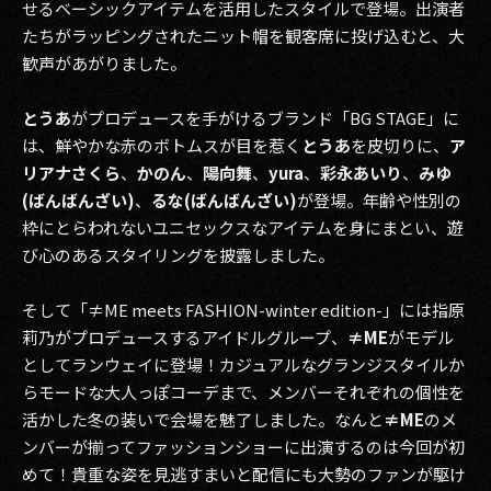
せるベーシックアイテムを活用したスタイルで登場。出演者
たちがラッピングされたニット帽を観客席に投げ込むと、大
歓声があがりました。
とうあ
がプロデュースを手がけるブランド「BG STAGE」に
は、鮮やかな赤のボトムスが目を惹く
とうあ
を皮切りに、
ア
リアナさくら
、
かのん
、
陽向舞
、
yura
、
彩永あいり
、
みゆ
(ばんばんざい)
、
るな(ばんばんざい)
が登場。年齢や性別の
枠にとらわれないユニセックスなアイテムを身にまとい、遊
び心のあるスタイリングを披露しました。
そして「≠ME meets FASHION-winter edition-」には指原
莉乃がプロデュースするアイドルグループ、
≠ME
がモデル
としてランウェイに登場！カジュアルなグランジスタイルか
らモードな大人っぽコーデまで、メンバーそれぞれの個性を
活かした冬の装いで会場を魅了しました。なんと
≠ME
のメ
ンバーが揃ってファッションショーに出演するのは今回が初
めて！貴重な姿を見逃すまいと配信にも大勢のファンが駆け