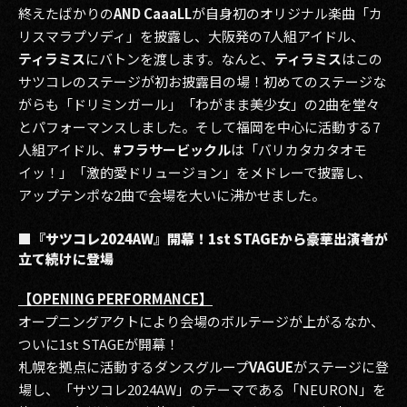
終えたばかりの
AND CaaaLL
が自身初のオリジナル楽曲「カ
リスマラプソディ」を披露し、大阪発の7人組アイドル、
ティラミス
にバトンを渡します。なんと、
ティラミス
はこの
サツコレのステージが初お披露目の場！初めてのステージな
がらも「ドリミンガール」「わがまま美少女」の2曲を堂々
とパフォーマンスしました。そして福岡を中心に活動する7
人組アイドル、
#フラサービックル
は「バリカタカタオモ
イッ！」「激的愛ドリュージョン」をメドレーで披露し、
アップテンポな2曲で会場を大いに沸かせました。
■『サツコレ2024AW』開幕！1st STAGEから豪華出演者が
立て続けに登場
【OPENING PERFORMANCE】
オープニングアクトにより会場のボルテージが上がるなか、
ついに1st STAGEが開幕！
札幌を拠点に活動するダンスグループ
VAGUE
がステージに登
場し、「サツコレ2024AW」のテーマである「NEURON」を