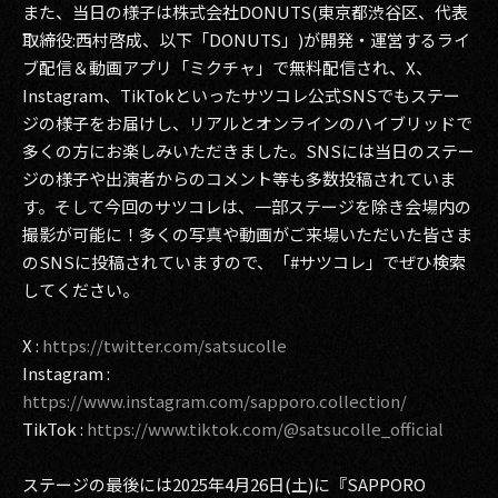
また、当日の様子は株式会社DONUTS(東京都渋谷区、代表
取締役:西村啓成、以下「DONUTS」)が開発・運営するライ
2017
ブ配信＆動画アプリ「ミクチャ」で無料配信され、X、
2016
Instagram、TikTokといったサツコレ公式SNSでもステー
ジの様子をお届けし、リアルとオンラインのハイブリッドで
2015
多くの方にお楽しみいただきました。SNSには当日のステー
ジの様子や出演者からのコメント等も多数投稿されていま
2014
す。そして今回のサツコレは、一部ステージを除き会場内の
2013
撮影が可能に！多くの写真や動画がご来場いただいた皆さま
のSNSに投稿されていますので、「#サツコレ」でぜひ検索
2012
してください。
2011
X :
https://twitter.com/satsucolle
Instagram :
2010
https://www.instagram.com/sapporo.collection/
2009
TikTok :
https://www.tiktok.com/@satsucolle_official
ステージの最後には2025年4月26日(土)に『SAPPORO