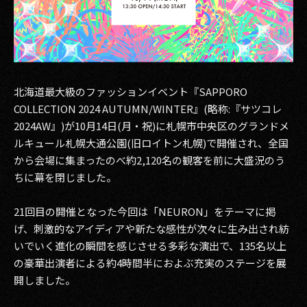
その他事業
PRIVACY POLICY
2026
北海道最大級のファッションイベント『SAPPORO
2025
COLLECTION 2024 AUTUMN/WINTER』(略称:『サツコレ
2024AW』)が10月14日(月・祝)に札幌市中央区のグランドメ
2024
ルキュール札幌大通公園(旧ロイトン札幌)で開催され、全国
2023
から会場に集まったのべ約2,120名の観客を前に大盛況のう
ちに幕を閉じました。
2022
21回目の開催となった今回は「NEURON」をテーマに掲
2021
げ、刺激的なアイディアや新たな感性が次々に生み出され紡
2020
いでいく進化の瞬間を感じさせる多彩な演出で、135名以上
の豪華出演者による約4時間半におよぶ充実のステージを展
2019
開しました。
2018