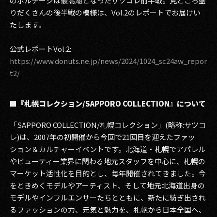
のボルテージは最高潮となったサツコレ前半戦。見どころ盛
りだくさんの後半戦の模様は、Vol.2のレポートでお届けい
たします。
公式レポートVol.2:
https://www.donuts.ne.jp/news/2024/1024_sc24aw_repor
t2/
■『札幌コレクション/SAPPORO COLLECTION』について
「SAPPORO COLLECTION/札幌コレクション」(略称:サツコ
レ)は、2007年の初開催から今回で21回目を迎えたファッ
ション＆カルチャーイベントです。北海道・札幌でアパレル
やビューティー業界に関わる地元スタッフを中心に、札幌の
マーケット活性化を目的とし、毎年開催されてきました。今
をときめくモデルやアーティスト、そして地元北海道出身の
モデルやインフルエンサーたちとともに、新たに紡ぎ出され
るファッションの力、元気と魅力を、札幌から日本全国へ、