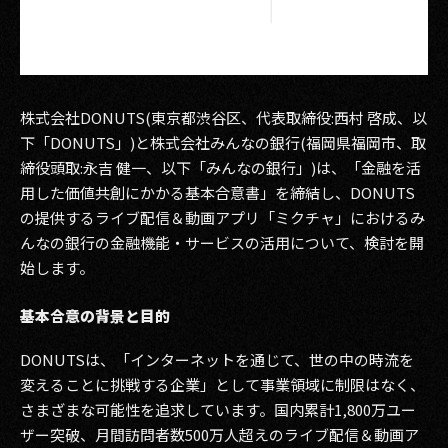
その他事業
PRIVACY POLICY
2026
株式会社DONUTS(東京都渋谷区、代表取締役:西村 啓成、以
2025
下「DONUTS」)と株式会社みんなの銀行(福岡県福岡市、取
締役頭取:永吉 健一、以下「みんなの銀行」)は、「金融を活
2024
用した価値共創にかかる基本合意書」を締結し、DONUTS
の提供するライブ配信＆動画アプリ「ミクチャ」におけるみ
2023
んなの銀行の金融機能・サービスの活用について、検討を開
始します。
2022
2021
基本合意の背景と目的
2020
DONUTSは、「インターネットを通じて、世の中の時流を
変えることに挑戦する企業」として事業領域に制限はなく、
2019
さまざまな可能性を追求しています。国内累計1,800万ユー
ザー突破、月間訪問者数500万人超えのライブ配信＆動画ア
2018