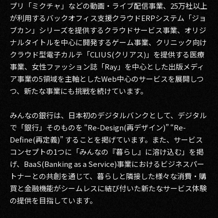
プリ「ミクチャ」などの動画・ライブ配信事業、25万社以上
が利用するバックオフィス支援クラウドERPシステム「ジョ
2017
ブカン」シリーズを提供するクラウドサービス事業、オリジ
2016
ナルタイトルを中心に開発するゲーム事業、クリニック向け
クラウド型電子カルテ「CLIUS(クリアス)」を提供する医療
2015
事業、女性ファッション誌「Ray」を中心とした出版メディ
ア事業の5領域を主軸としたWeb中心のサービスを展開しつ
2014
つ、新たな事業にも挑戦を続けています。
2013
みんなの銀行は、日本初のデジタルバンクとして、デジタル
2012
で「銀行」そのものを “Re-Design(再デザイン)” “Re-
Define(再定義)” することを掲げています。また、サービス
2011
コンセプトの1つに「みんなの『暮らし』に溶け込む」を掲
げ、BaaS(Banking as a Service)事業におけるビジネスパー
2010
トナーとの共創を通じて、暮らしと隣接した様々な消費・購
2009
買と金融機能がシームレスに結び付いた新たなサービス体験
の提供を目指しています。