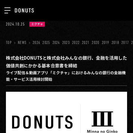
TOP
2024.10.25
ミクチャ
お知らせ
NEWS
ジョブカン
TOP
NEWS
2026
2025
2024
2023
2022
2021
2020
2019
2018
2017
ABOUT
ゲーム
SERVICES
株式会社DONUTSと株式会社みんなの銀行、金融を活用した
価値共創にかかる基本合意書を締結
ミクチャ
GROUP
ライブ配信＆動画アプリ「ミクチャ」におけるみんなの銀行の金融機
医療(CLIUS)
能・サービス活用検討開始
RECRUIT
出版メディア
CONTACT
美少女図鑑
イベント
タテドラ