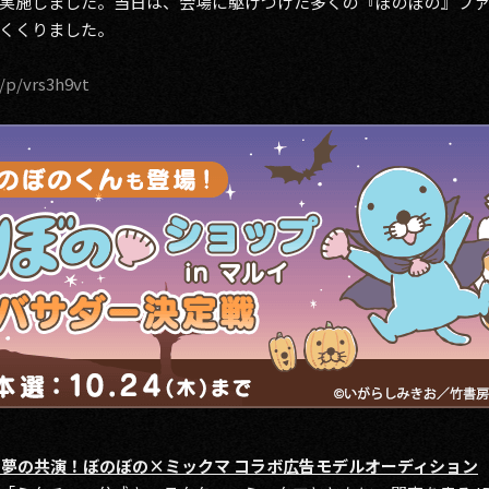
実施しました。当日は、会場に駆けつけた多くの『ぼのぼの』フ
くくりました。
v/p/vrs3h9vt
と夢の共演！ぼのぼの×ミックマ コラボ広告モデルオーディション