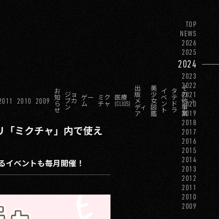
TOP
NEWS
2026
2025
2024
2023
2022
出
美
そ
お
イ
タ
2021
ジョ
版
少
の
知
ゲー
ミク
医療
ベ
テ
2011
2010
2009
ブカ
メ
女
他
2020
ら
ム
チャ
(CLIUS)
ン
ド
ン
ディ
図
事
せ
ト
ラ
2019
ア
鑑
業
2018
リ「ミクチャ」内で使え
2017
2016
2015
2014
えるイベントも毎月開催！
2013
2012
2011
2010
2009