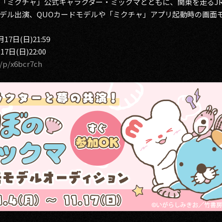
「ミクチャ」公式キャラクター・ミックマとともに、関東を走るJ
デル出演、QUOカードモデルや「ミクチャ」アプリ起動時の画面
17日(日)21:59
7日(日)22:00
v/p/x6bcr7ch