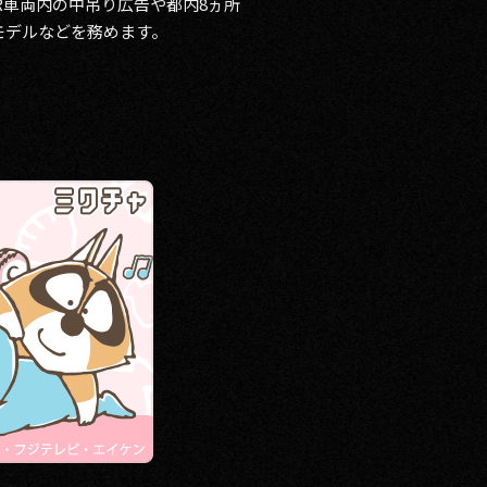
R車両内の中吊り広告や都内8ヵ所
モデルなどを務めます。