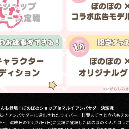
んも登場！ぼのぼのショップ inマルイ アンバサダー決定戦
抜きアンバサダーに選出されたライバー、杠葉あずさと立花もえの2名
ARTY～」最終日の10月27日(日)に会場に登場したぼのぼのくんと