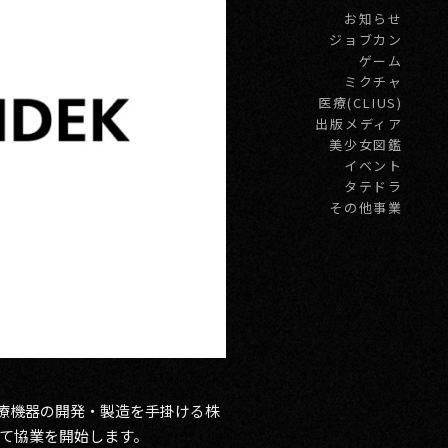
お知らせ
ジョブカン
ゲーム
ミクチャ
医療(CLIUS)
出版メディア
美少女図鑑
イベント
タテドラ
その他事業
医療機器の開発・製造を手掛ける株
いて協業を開始します。