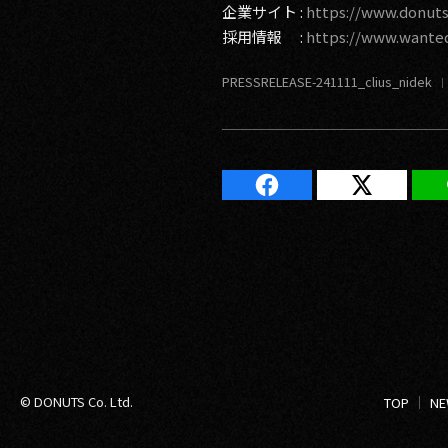
企業サイト :
https://www.donuts
採用情報 :
https://www.wante
PRESSRELEASE-241111_clius_nidek
© DONUTS Co. Ltd.
TOP
NE