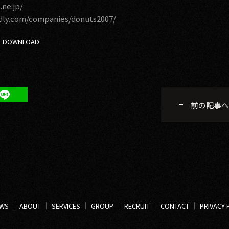
.ne.jp/
dly.com/companies/donuts2007/
前の記事へ
WS
ABOUT
SERVICES
GROUP
RECRUIT
CONTACT
PRIVACY 