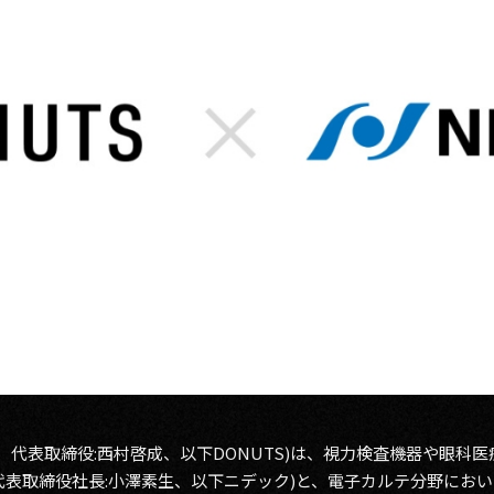
区、代表取締役:西村啓成、以下DONUTS)は、視力検査機器や眼科
代表取締役社長:小澤素生、以下ニデック)と、電子カルテ分野にお