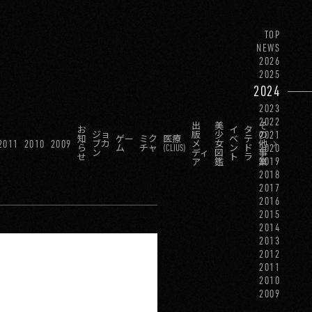
TOP
NEWS
2026
2025
2024
2023
2022
出
美
そ
お
イ
タ
2021
ジョ
版
少
の
知
ゲー
ミク
医療
ベ
テ
2011
2010
2009
ブカ
メ
女
他
2020
ら
ム
チャ
(CLIUS)
ン
ド
ン
ディ
図
事
せ
ト
ラ
2019
ア
鑑
業
2018
2017
2016
2015
2014
2013
2012
2011
2010
2009