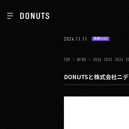
TOP
2024.11.11
医療(CLIUS)
NEWS
TOP
NEWS
2026
2025
2024
2
DONUTSと株式会社ニ
ABOUT
SERVICES
GROUP