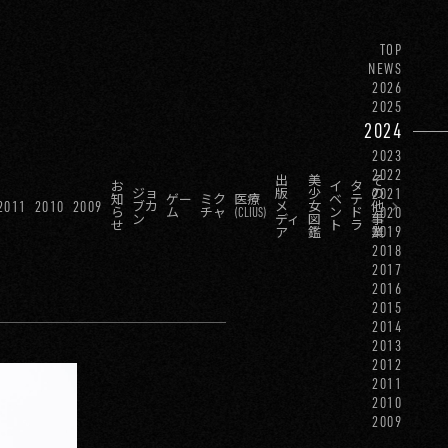
TOP
NEWS
2026
2025
2024
2023
2022
出
美
そ
お
イ
タ
2021
ジョ
版
少
の
知
ゲー
ミク
医療
ベ
テ
2011
2010
2009
ブカ
メ
女
他
2020
ら
ム
チャ
(CLIUS)
ン
ド
ン
ディ
図
事
せ
ト
ラ
2019
ア
鑑
業
2018
2017
2016
2015
2014
2013
2012
2011
2010
2009