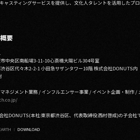
キャスティングサービスを提供し、文化人タレントを活用したプロ
 概要
ス
市中央区南船場3-11-10心斎橋大陽ビル304号室
々木2-2-1 小田急サザンタワー10階 株式会社DONUTS内
樹
 マネジメント業務 / インフルエンサー事業 / イベント企画・制作 /
h.co.jp/
社DONUTS(本社:東京都渋谷区、代表取締役:西村啓成)の子会社
EEARTH