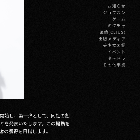
お知らせ
ジョブカン
ゲーム
ミクチャ
医療(CLIUS)
出版メディア
美少女図鑑
イベント
タテドラ
その他事業
を開始し、第一弾として、同社の創
ことを発表いたします。この提携を
客の獲得を目指します。