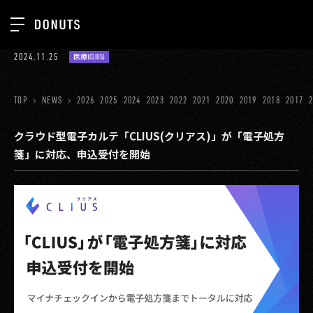
TOP
2024.11.25
医療(CLIUS)
お知らせ
NEWS
ジョブカン
TOP
NEWS
2026
2025
2024
2023
2022
2021
2020
2019
2018
2017
ABOUT
ゲーム
SERVICES
クラウド型電子カルテ「CLIUS(クリアス)」が「電子処方
箋」に対応、申込受付を開始
ミクチャ
GROUP
医療(CLIUS)
RECRUIT
出版メディア
CONTACT
美少女図鑑
イベント
タテドラ