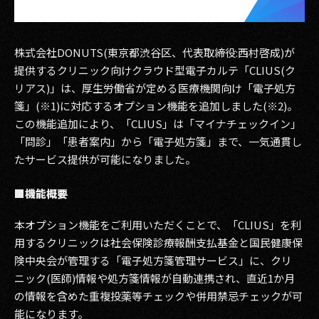
その他事業
PRIVACY POLICY
株式会社DONUTS(東京都渋谷区、代表取締役:西村啓成)が
2026
提供するクリニック向けクラウド型電子カルテ「CLIUS(ク
リアス)」は、厚生労働省が定める医療機関向け「電子処方
2025
箋」(※1)に対応するオプション機能を追加しました(※2)。
この機能追加により、「CLIUS」は「マイナチェックイン」
2024
「問診」「患者案内」から「電子処方箋」まで、一気通貫し
たサービス提供が可能になりました。
2023
2022
■機能概要
2021
本オプション機能をご利用いただくことで、「CLIUS」を利
用するクリニックは社会保険診療報酬支払基金と国民健康保
2020
険中央会が管理する「電子処方箋管理サービス」に、クリ
ニック(医師)情報や処方箋情報が自動連携され、直近1か月
2019
の情報を含めた重複投薬等チェックや併用禁忌チェックが可
能になります。
2018