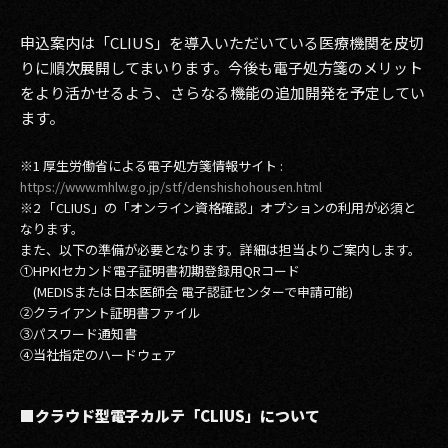
2017
申込案内は「CLIUS」を導入いただいている医療機関を皮切
りに順次展開してまいります。今後も電子処方箋のメリット
2016
をより活かせるよう、さらなる機能の追加開発を予定してい
ます。
2015
2014
※1 厚生労働省による電子処方箋情報サイト :
https://www.mhlw.go.jp/stf/denshishohousen.html
※2 「CLIUS」の「オンライン資格確認」オプションの利用が必須と
2013
なります。
また、以下の準備が必要となります。詳細は担当よりご案内します。
2012
①HPKIセカンド電子証明書初期登録用QRコード
(MEDISまたは日本医師会 電子認証センターで申請可能)
2011
②クライアント証明書ファイル
③パスワード通知書
2010
④当社指定のハードウェア
2009
■クラウド型電子カルテ「CLIUS」について