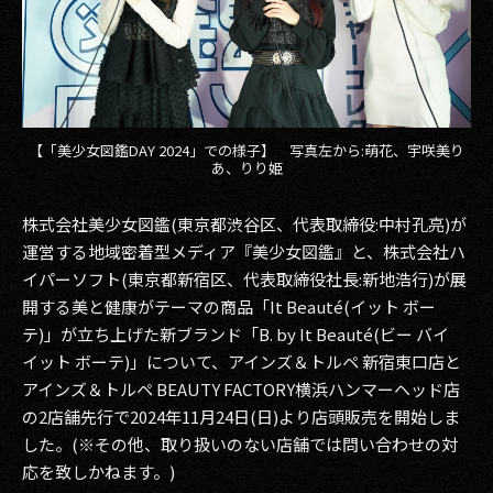
その他事業
PRIVACY POLICY
2026
【「美少女図鑑DAY 2024」での様子】 写真左から:萌花、宇咲美り
2025
あ、りり姫
2024
株式会社美少女図鑑(東京都渋谷区、代表取締役:中村孔亮)が
2023
運営する地域密着型メディア『美少女図鑑』と、株式会社ハ
イパーソフト(東京都新宿区、代表取締役社長:新地浩行)が展
2022
開する美と健康がテーマの商品「It Beauté(イット ボー
テ)」が立ち上げた新ブランド「B. by It Beauté(ビー バイ
2021
イット ボーテ)」について、アインズ＆トルペ 新宿東口店と
アインズ＆トルペ BEAUTY FACTORY横浜ハンマーヘッド店
2020
の2店舗先行で2024年11月24日(日)より店頭販売を開始しま
2019
した。(※その他、取り扱いのない店舗では問い合わせの対
応を致しかねます。)
2018