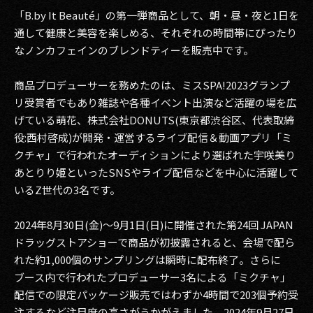
「B.by It Beauté」の第一弾商品として、朝・昼・夜と1日を
通して健康と美容を楽しめる、それぞれの時間帯にぴったり
なノンカフェインのブレンドティーを販売中です。
商品プロデューサーを務めたのは、ミスSPA!2023グランプ
リ受賞者でもあり雑誌や各種イベント出演など活躍の場を広
げている萌花、株式会社DONUTS(東京都渋谷区、代表取締
役:西村啓成)が開発・運営するライブ配信＆動画アプリ「ミ
クチャ」で行われたオーディションにより選ばれた宇咲美り
あとりり姫といったSNSやライブ配信などを中心に活躍して
いるZ世代の3名です。
2024年8月30日(金)〜9月1日(日)に開催された第24回 JAPAN
ドラッグストアショーで商品が初披露されると、会場で配ら
れた約1,000個のサンプリングは瞬時に配布終了。さらに
ブース内で行われたプロデューサー3名による「ミクチャ」
配信での限定パッケージ販売ではわずか4時間で203個予約受
注するなど注目度の高さがうかがえました。2024年9月27日