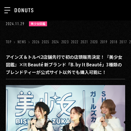
TOP
2024.11.29
美少女図鑑
お知らせ
NEWS
ジョブカン
TOP
NEWS
2026
2025
2024
2023
2022
2021
2020
2019
2018
2017
ABOUT
ゲーム
SERVICES
アインズ＆トルペ2店舗先行で初の店頭販売決定！『美少女
図鑑』×It Beauté 新ブランド「B. by It Beauté」3種類の
ミクチャ
GROUP
ブレンドティーが公式サイト以外でも購入可能に！
医療(CLIUS)
RECRUIT
出版メディア
CONTACT
美少女図鑑
イベント
タテドラ