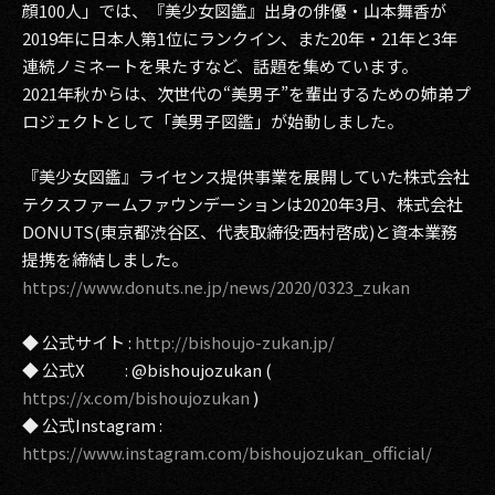
顔100人」では、『美少女図鑑』出身の俳優・山本舞香が
2019年に日本人第1位にランクイン、また20年・21年と3年
連続ノミネートを果たすなど、話題を集めています。
2021年秋からは、次世代の“美男子”を輩出するための姉弟プ
ロジェクトとして「美男子図鑑」が始動しました。
『美少女図鑑』ライセンス提供事業を展開していた株式会社
テクスファームファウンデーションは2020年3月、株式会社
DONUTS(東京都渋谷区、代表取締役:西村啓成)と資本業務
提携を締結しました。
https://www.donuts.ne.jp/news/2020/0323_zukan
◆ 公式サイト :
http://bishoujo-zukan.jp/
◆ 公式X : @bishoujozukan (
https://x.com/bishoujozukan
)
◆ 公式Instagram :
https://www.instagram.com/bishoujozukan_official/