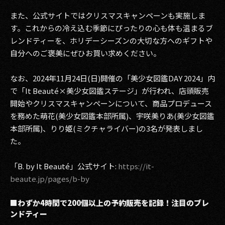
また、公式サイトではクリスマスキャンペーンも実施しま
2017
す。これからの冷え込む季節にぴったりの心も体も温まるブ
2016
レンドティーを、ホリデーシーズンの大切な方へのギフトや
自分へのご褒美にぜひお買い求めください。
2015
なお、2024年11月24日(日)開催の「美少女図鑑DAY 2024」内
2014
で「It Beauté×美少女図鑑ステージ」が行われ、店頭販売
開始やクリスマスキャンペーンについて、商品プロデュース
2013
を務めた萌花(美少女図鑑本部所属)、宇咲美りあ(美少女図鑑
2012
本部所属)、りり姫(ミクチャライバー)の3名が発表しまし
た。
2011
「B. by It Beauté」公式サイト:
https://it-
2010
beaute.jp/pages/b-by
2009
■わずか4時間で200個以上の予約販売を記録！注目のブレ
ンドティー