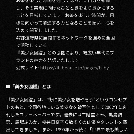
お茶を楽しむ時間を通じてなりたい自分を想像
し、その実現に向けたひとときをより豊かにする
ことを目指しています。お茶を楽しむ時間が、目
標に向かって前進する力となることを願い、心を
込めて開発しました。
47都道府県に展開するネットワークを強みに全国
で活動している
『美少女図鑑』との協働により、幅広い年代にブ
ランドの魅力を発信いたします。
公式サイト:
https://it-beaute.jp/page
s
/b-by
■『美少女図鑑』とは
『美少女図鑑』は、“街に美少女を増やそう”というコンセプ
トのもと、全国各地にいる美少女を被写体として2002年に創
刊したフリーペーパーです。過去には二階堂ふみ、黒島結
菜、馬場ふみか、桜井日奈子ら数多くの俳優やタレントを輩
出してきました。また、1990年から続く「世界で最も美しい