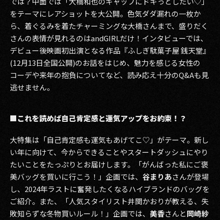
では？中面では「大橋和也のギャップにドキっとしたい♡」
をテーマにレアショットを大公開。色気ダダ漏れの一枚か
ら、着ぐるみを着たチャーミングな大橋さんまで、盛りだく
さんの表情が見れるのはandGIRLだけ！インタビューでは、
デビュー後映画初出演となる作品『ふしぎ駄菓子屋 銭天堂』
(12月13日全国公開)のお話をはじめ、魅力を感じる女性の
コーデや来年の抱負についてなど、読み応え十分のQ&Aも見
逃せません。
■これを読めば自己肯定感と運気アップをお約束！？
大特集は「自己肯定感も運気もあげてこ♡」がテーマ。新し
い年に向けて、今からできることやスタートダッシュにやり
たいことをたっぷりとお届けします。「がんばった私にご褒
美バッグを買いに行こう！」企画では、
谷まりあ
さんが登場
し、2024年ラストに奮発したくなるハイブランドのバッグを
ご紹介。また、「人気スタイリスト井関かおりが教える、失
敗知らずな冬物買いルール！」企画では、
美香
さんと
岡崎紗