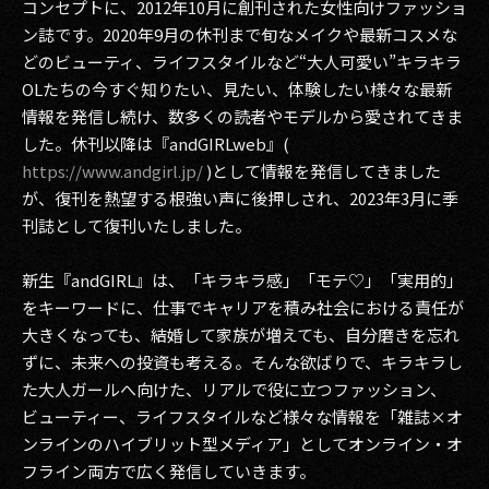
コンセプトに、2012年10月に創刊された女性向けファッショ
ン誌です。2020年9月の休刊まで旬なメイクや最新コスメな
どのビューティ、ライフスタイルなど“大人可愛い”キラキラ
OLたちの今すぐ知りたい、見たい、体験したい様々な最新
情報を発信し続け、数多くの読者やモデルから愛されてきま
した。休刊以降は『andGIRLweb』(
https://www.andgirl.jp/
)として情報を発信してきました
が、復刊を熱望する根強い声に後押しされ、2023年3月に季
刊誌として復刊いたしました。
新生『andGIRL』は、「キラキラ感」「モテ♡」「実用的」
をキーワードに、仕事でキャリアを積み社会における責任が
大きくなっても、結婚して家族が増えても、自分磨きを忘れ
ずに、未来への投資も考える。そんな欲ばりで、キラキラし
た大人ガールへ向けた、リアルで役に立つファッション、
ビューティー、ライフスタイルなど様々な情報を「雑誌×オ
ンラインのハイブリット型メディア」としてオンライン・オ
フライン両方で広く発信していきます。