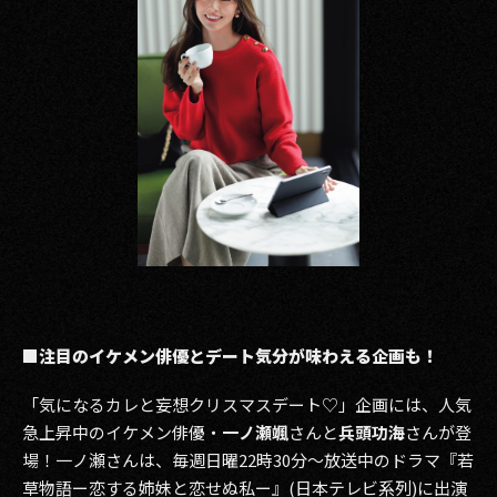
■注目のイケメン俳優とデート気分が味わえる企画も！
「気になるカレと妄想クリスマスデート♡」企画には、人気
急上昇中のイケメン俳優・
一ノ瀬颯
さんと
兵頭功海
さんが登
場！一ノ瀬さんは、毎週日曜22時30分〜放送中のドラマ『若
草物語ー恋する姉妹と恋せぬ私ー』(日本テレビ系列)に出演