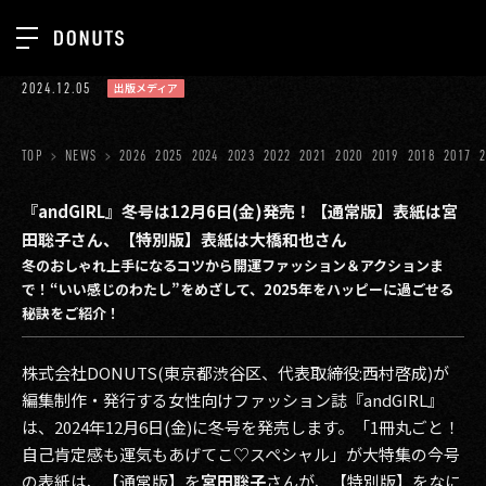
TOP
2024.12.05
出版メディア
お知らせ
NEWS
ジョブカン
TOP
NEWS
2026
2025
2024
2023
2022
2021
2020
2019
2018
2017
ABOUT
ゲーム
SERVICES
『andGIRL』冬号は12月6日(金)発売！【通常版】表紙は宮
田聡子さん、【特別版】表紙は大橋和也さん
ミクチャ
GROUP
冬のおしゃれ上手になるコツから開運ファッション＆アクションま
医療(CLIUS)
で！“いい感じのわたし”をめざして、2025年をハッピーに過ごせる
RECRUIT
秘訣をご紹介！
出版メディア
CONTACT
株式会社DONUTS(東京都渋谷区、代表取締役:西村啓成)が
美少女図鑑
編集制作・発行する女性向けファッション誌『andGIRL』
イベント
は、2024年12月6日(金)に冬号を発売します。「1冊丸ごと！
自己肯定感も運気もあげてこ♡スペシャル」が大特集の今号
タテドラ
の表紙は、【通常版】を
宮田聡子
さんが、【特別版】をなに