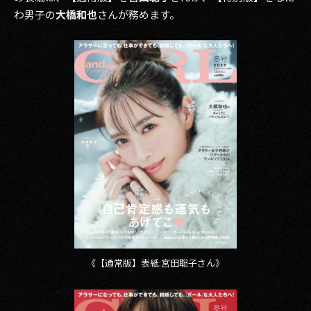
その他事業
わ男子の
大橋和也
さんが務めます。
PRIVACY POLICY
2026
2025
2024
2023
2022
2021
2020
《【通常版】表紙:宮田聡子さん》
2019
2018