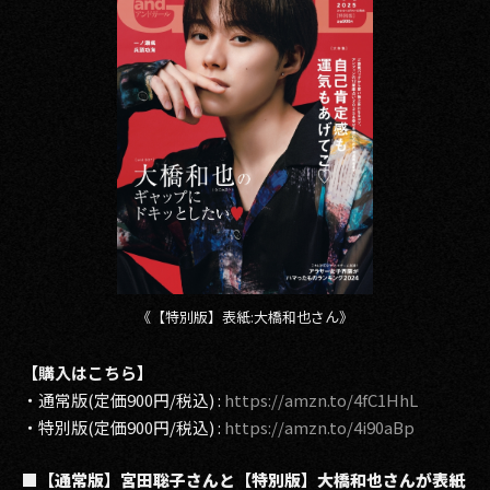
2017
2016
2015
2014
2013
2012
《【特別版】表紙:大橋和也さん》
2011
2010
【購入はこちら】
・通常版(定価900円/税込) :
https://amzn.to/4fC1HhL
2009
・特別版(定価900円/税込) :
https://amzn.to/4i90aBp
■【通常版】宮田聡子さんと【特別版】大橋和也さんが表紙