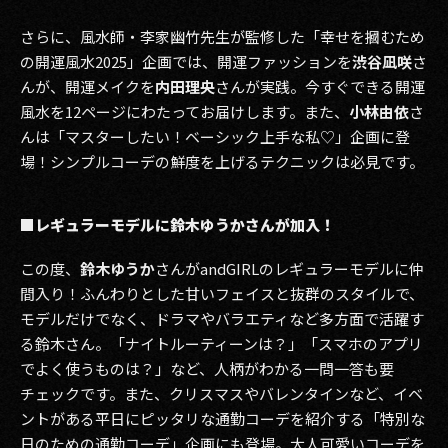
さらに、風水師・李家幽竹先生が監修した「幸せを摑むため
の開運風水2025」企画では、開運ファッションを
渋谷凪咲
さ
んが、開運メイクを
内田理央
さんが実践。今すぐできる開運
風水を12ページにわたってお届けします。また、
小林由依
さ
んは「マスターしたい！ベーシック上手な私♡」企画に登
場！シンプルコーデの鮮度を上げるテクニックは必見です。
■レギュラーモデルに鈴木ゆうかさんが加入！
この度、
鈴木ゆうか
さんがandGIRLのレギュラーモデルに仲
間入り！ふんわりとした甘いフェイスと抜群のスタイルで、
モデルだけでなく、ドラマやバラエティなど多方面で活躍す
る鈴木さん。「ナイトルーティーンは？」「スマホのアプリ
でよく使うものは？」など、人柄がわかる一問一答も要
チェックです。また、クリスマスやバレンタインなど、イベ
ントがある平日にピッタリな通勤コーデを紹介する「特別な
日のための通勤コーデ」企画にも登場。大人可愛いコーデを