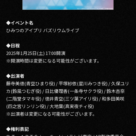
◆イベント名
ひみつのアイプリ バズリウムライブ
◆日程
2025年1月25日(土) 17:00開演
※開演時間は変更になる可能性がございます。
◆出演者
藤寺美徳(青空ひまり役) / 平塚紗依(星川みつき役) / 久保ユリ
カ(鈴風つむぎ役) / 日比優理香(一条寺サクラ役) / 鈴木杏奈
(二階堂タマキ役) / 徳井青空(三ツ葉アイリ役) / 和多田美咲
(四之宮リンリン役) / 大地葉(真実夜チィ役)
※出演者は変更になる可能性がございます。
◆権利表記