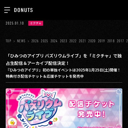
TOP
2025.01.10
ミクチャ
お知らせ
NEWS
ジョブカン
TOP
NEWS
2026
2025
2024
2023
2022
2021
2020
2019
2018
2017
ABOUT
ゲーム
SERVICES
「ひみつのアイプリ バズリウムライブ」を「ミクチャ」で独
占生配信＆アーカイブ配信決定！
ミクチャ
GROUP
『ひみつのアイプリ』初の単独イベントは2025年1月25日(土)開催！
医療(CLIUS)
特典付き配信チケット＆応援チケットを発売中
RECRUIT
出版メディア
CONTACT
美少女図鑑
イベント
タテドラ