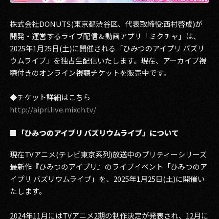
その他事業
PRIVACY POLICY
株式会社DONUTS(東京都渋谷区、代表取締役:西村啓成)が
開発・運営するライブ配信＆動画アプリ「ミクチャ」は、
2026
2025年1月25日(土)に開催される「ひみつのアイプリ バズリ
ウムライブ」を独占生配信いたします。現在、アーカイブ視
2025
聴付きのオンライン視聴チケットを販売中です。
2024
◆チケット詳細はこちら
http://aipri.live.mixch.tv/
2023
2022
■「ひみつのアイプリ バズリウムライブ」について
2021
現在TVアニメ(テレビ東京系列)放送中のプリティーシリーズ
最新作『ひみつのアイプリ』のライブイベント「ひみつのア
2020
イプリ バズリウムライブ」を、2025年1月25日(土)に開催い
たします。
2019
2024年11月にはTVアニメ2期の制作決定が発表され、12月に
2018