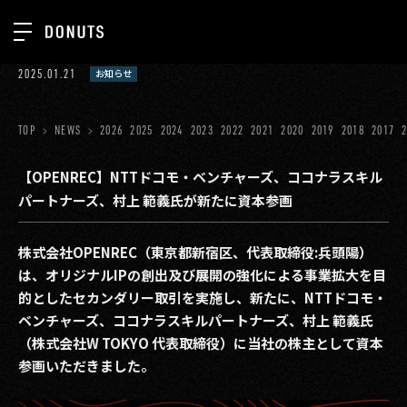
TOP
2025.01.21
お知らせ
お知らせ
NEWS
ジョブカン
TOP
NEWS
2026
2025
2024
2023
2022
2021
2020
2019
2018
2017
ABOUT
ゲーム
SERVICES
【OPENREC】NTTドコモ・ベンチャーズ、ココナラスキル
パートナーズ、村上 範義氏が新たに資本参画
ミクチャ
GROUP
医療(CLIUS)
RECRUIT
株式会社OPENREC（東京都新宿区、代表取締役:兵頭陽）
は、オリジナルIPの創出及び展開の強化による事業拡大を目
出版メディア
CONTACT
的としたセカンダリー取引を実施し、新たに、NTTドコモ・
美少女図鑑
ベンチャーズ、ココナラスキルパートナーズ、村上 範義氏
（株式会社W TOKYO 代表取締役）に当社の株主として資本
イベント
参画いただきました。
タテドラ