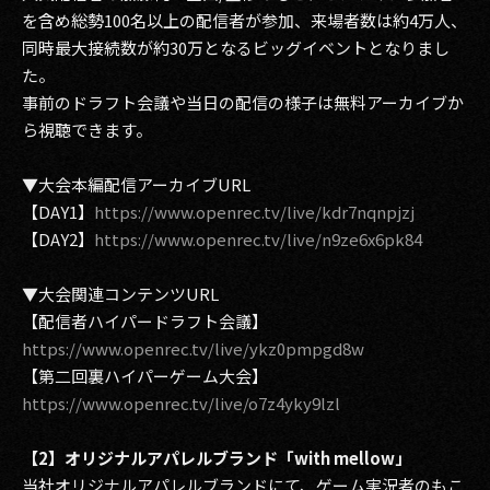
を含め総勢100名以上の配信者が参加、来場者数は約4万人、
同時最大接続数が約30万となるビッグイベントとなりまし
た。
事前のドラフト会議や当日の配信の様子は無料アーカイブか
ら視聴できます。
▼大会本編配信アーカイブURL
【DAY1】
https://www.openrec.tv/live/kdr7nqnpjzj
【DAY2】
https://www.openrec.tv/live/n9ze6x6pk84
▼大会関連コンテンツURL
【配信者ハイパードラフト会議】
https://www.openrec.tv/live/ykz0pmpgd8w
【第二回裏ハイパーゲーム大会】
https://www.openrec.tv/live/o7z4yky9lzl
【2】オリジナルアパレルブランド「with mellow」
当社オリジナルアパレルブランドにて、ゲーム実況者のもこ