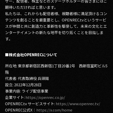
ザー、配信者、株主などのステークホルダーの皆さまにはご
期待いただければと思います。
私たちは、これからも配信者様、視聴者様に満足頂けるコン
テンツを創ることを最重要とし、OPENREC.tvというサービ
スが仲間と共に創造力と革新性を駆使して、未来の文化とエ
ンターテイメントの新たな地平を切り拓くことを目指しま
す。
■株式会社OPENRECについて
所在地: 東京都新宿区西新宿1丁目20番2号 西新宿室町ビル5
階
代表者: 代表取締役 兵頭陽
設立: 2022年12月28日
事業内容: ライブ配信事業
企業サイト:
https://openrec.co.jp/
OPENREC.tv サービスサイト:
https://www.openrec.tv/
OPENREC公式X：
https://x.com/home