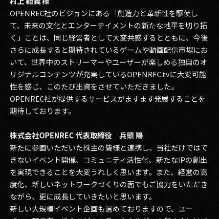
村上 範義 様
OPENREC社のビジョンにある「創造力と革新性を駆使し
て、未来の文化とエンターテイメントの新たな地平を切り拓
く」ことは、同じ経営者として大変共感するとともに、今後
さらに成長すると期待されているゲームや動画配信市場にお
いて、世界中のストリーマーやユーザーが楽しめる独自のオ
リジナルコンテンツが充実しているOPENREC.tvに大変可能
性を感じ、このたび出資をさせていただきました。
OPENREC社が提供するサービスがますます発展することを
期待しております。
株式会社OPENREC 代表取締役 兵頭 陽
新たに参画いただいた株主の皆様と連携し、当社だけではで
きないイベント開催、コミュニティ活性化、新たなIPの創出
を実現できることを大変うれしく思います。また、経営の高
度化、新しいネットワークづくりの面でもご協力をいただき
ながら、更に成長していきたいと思います。
新しい大規模イベント企画も温めておりますので、ユー