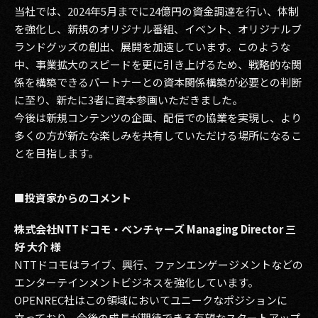
当社では、2024年5月までに24億円の資金調達を行い、体制
を強化し、新規のオリジナル番組、イベント、オリジナルブ
ランドグッズの創出、展開を加速しています。このような
中、事業拡大のスピードを更に引き上げるため、戦略的な関
係を構築できるパートナーとの資本関係構築が必要との判断
に至り、新たに3者に資本参画いただきました。
今後は新規コンテンツの企画、配信での協業を実現し、より
多くの方が新たな楽しみを共有していただける場所になるこ
とを目指します。
■投資家からのコメント
株式会社NTTドコモ・ベンチャーズ Managing Director 三
好 大介 様
NTTドコモはライブ、興行、ファンエンゲージメントなどの
エンターテインメントビジネスを強化しています。
OPENREC社はこの領域においてユニークなポジションに
立っており、今後の成長が期待できる有望なスタートアップ